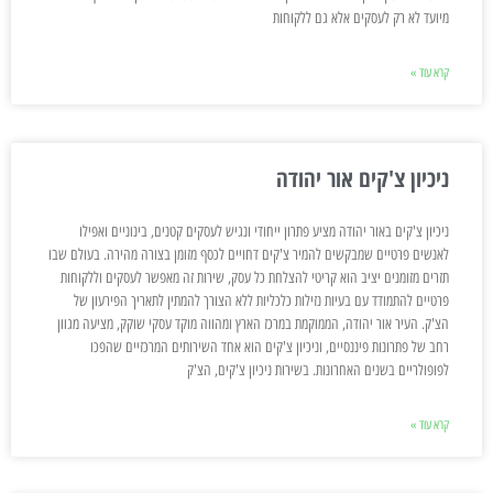
מיועד לא רק לעסקים אלא גם ללקוחות
קרא עוד »
ניכיון צ'קים אור יהודה
ניכיון צ'קים באור יהודה מציע פתרון ייחודי ונגיש לעסקים קטנים, בינוניים ואפילו
לאנשים פרטיים שמבקשים להמיר צ'קים דחויים לכסף מזומן בצורה מהירה. בעולם שבו
תזרים מזומנים יציב הוא קריטי להצלחת כל עסק, שירות זה מאפשר לעסקים וללקוחות
פרטיים להתמודד עם בעיות נזילות כלכליות ללא הצורך להמתין לתאריך הפירעון של
הצ'ק. העיר אור יהודה, הממוקמת במרכז הארץ ומהווה מוקד עסקי שוקק, מציעה מגוון
רחב של פתרונות פיננסיים, וניכיון צ'קים הוא אחד השירותים המרכזיים שהפכו
לפופולריים בשנים האחרונות. בשירות ניכיון צ'קים, הצ'ק
קרא עוד »