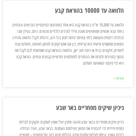
הלוואה עד 10000 בהוראת קבע
הלוואה עד 10,000 ש"ח בהוראת קבע היא אחד הפתרונות הפיננסיים הנגישים והנוחים
ביותר עבור אנשים שמחפשים מענה מיידי לצרכים כלכליים מגוונים. כיום, בעידן שבו
הכלכלה דינמית והוצאות בלתי צפויות יכולות לצוץ בכל רגע, היכולת לקבל הלוואה מהירה
בתנאים מותאמים אישית היא קריטית. בין אם אתם זקוקים למימון חופשה, תשלום עבור
לימודים, תיקונים בבית או כיסוי חוב ישן, הלוואה בהוראת קבע מאפשרת לכם לקבל את
הכסף במהירות ולפרוס את ההחזרים לתשלומים חודשיים קבועים ונוחים. הוראת קבע
היא כלי פיננסי המאפשר תשלום
קרא עוד »
ניכיון שיקים מסחריים באר שבע
ניכיון שיקים מסחריים בבאר שבע מהווה פתרון יעיל ואמין לעסקים הזקוקים לנזילות
כספית מיידית כדי להבטיח את המשך פעילותם העסקית. בבאר שבע, העיר הגדולה
בדרום הארץ, קיימת פעילות עסקית ענפה הכוללת מגוון רחב של תחומים – תעשייה,