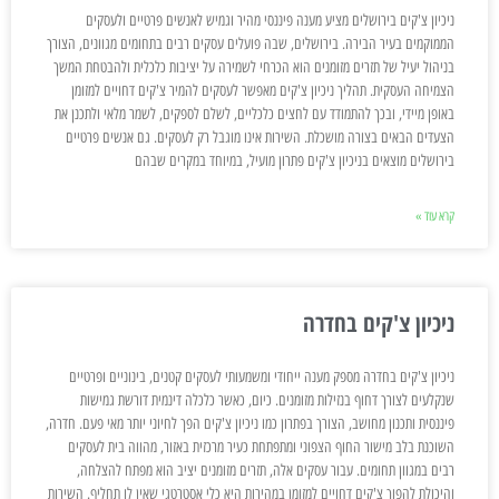
ניכיון צ'קים בירושלים מציע מענה פיננסי מהיר וגמיש לאנשים פרטיים ולעסקים
הממוקמים בעיר הבירה. בירושלים, שבה פועלים עסקים רבים בתחומים מגוונים, הצורך
בניהול יעיל של תזרים מזומנים הוא הכרחי לשמירה על יציבות כלכלית ולהבטחת המשך
הצמיחה העסקית. תהליך ניכיון צ'קים מאפשר לעסקים להמיר צ'קים דחויים למזומן
באופן מיידי, ובכך להתמודד עם לחצים כלכליים, לשלם לספקים, לשמר מלאי ולתכנן את
הצעדים הבאים בצורה מושכלת. השירות אינו מוגבל רק לעסקים. גם אנשים פרטיים
בירושלים מוצאים בניכיון צ'קים פתרון מועיל, במיוחד במקרים שבהם
קרא עוד »
ניכיון צ'קים בחדרה
ניכיון צ'קים בחדרה מספק מענה ייחודי ומשמעותי לעסקים קטנים, בינוניים ופרטיים
שנקלעים לצורך דחוף בנזילות מזומנים. כיום, כאשר כלכלה דינמית דורשת גמישות
פיננסית ותכנון מחושב, הצורך בפתרון כמו ניכיון צ'קים הפך לחיוני יותר מאי פעם. חדרה,
השוכנת בלב מישור החוף הצפוני ומתפתחת כעיר מרכזית באזור, מהווה בית לעסקים
רבים במגוון תחומים. עבור עסקים אלה, תזרים מזומנים יציב הוא מפתח להצלחה,
והיכולת להפוך צ'קים דחויים למזומן במהירות היא כלי אסטרטגי שאין לו תחליף. השירות