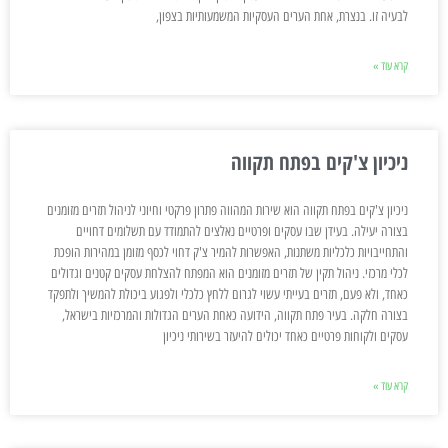
לבעיה זו. בנצרת, אחת הערים העסקיות המשמעותיות בצפון,
קרא עוד »
ניכיון צ'קים בפתח תקווה
ניכיון צ'קים בפתח תקווה הוא שירות המהווה פתרון פרקטי וחיוני לניהול תזרים מזומנים
בצורה יעילה. בעידן שבו עסקים ופרטיים נאלצים להתמודד עם תשלומים דחויים
והתחייבויות כלכליות משתנות, האפשרות להמיר צ'ק דחוי לכסף מזומן במהירות הופכת
לכלי מרכזי. ניהול תקין של תזרים מזומנים הוא המפתח להצלחת עסקים קטנים וגדולים
כאחד, ולא פעם, תזרים בעייתי עשוי לגרום ללחץ כלכלי ולפגוע ביכולת להמשיך ולתפקד
בצורה חלקה. בעיר פתח תקווה, הידועה כאחת הערים הגדולות והמרכזיות בישראל,
עסקים ולקוחות פרטיים כאחד יכולים להיעזר בשירותי ניכיון
קרא עוד »