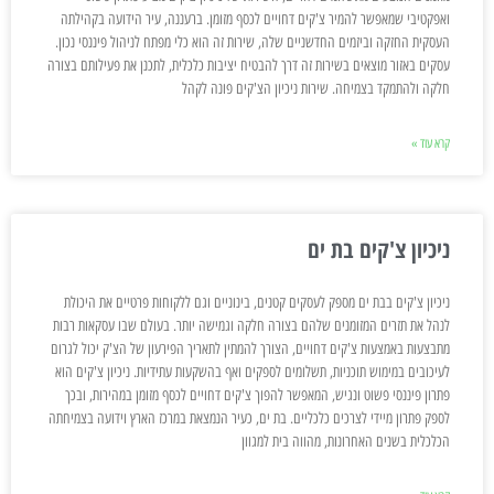
ואפקטיבי שמאפשר להמיר צ'קים דחויים לכסף מזומן. ברעננה, עיר הידועה בקהילתה
העסקית החזקה וביזמים החדשניים שלה, שירות זה הוא כלי מפתח לניהול פיננסי נכון.
עסקים באזור מוצאים בשירות זה דרך להבטיח יציבות כלכלית, לתכנן את פעילותם בצורה
חלקה ולהתמקד בצמיחה. שירות ניכיון הצ'קים פונה לקהל
קרא עוד »
ניכיון צ'קים בת ים
ניכיון צ'קים בבת ים מספק לעסקים קטנים, בינוניים וגם ללקוחות פרטיים את היכולת
לנהל את תזרים המזומנים שלהם בצורה חלקה וגמישה יותר. בעולם שבו עסקאות רבות
מתבצעות באמצעות צ'קים דחויים, הצורך להמתין לתאריך הפירעון של הצ'ק יכול לגרום
לעיכובים במימוש תוכניות, תשלומים לספקים ואף בהשקעות עתידיות. ניכיון צ'קים הוא
פתרון פיננסי פשוט ונגיש, המאפשר להפוך צ'קים דחויים לכסף מזומן במהירות, ובכך
לספק פתרון מיידי לצרכים כלכליים. בת ים, כעיר הנמצאת במרכז הארץ וידועה בצמיחתה
הכלכלית בשנים האחרונות, מהווה בית למגוון