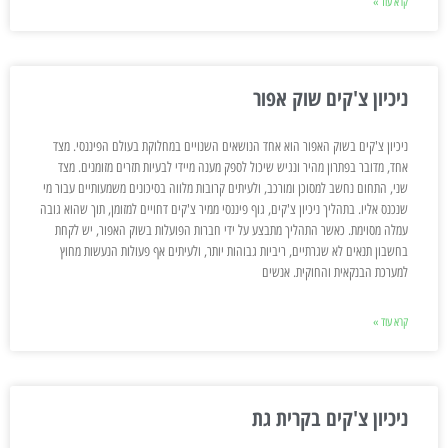
קרא עוד »
ניכיון צ'קים שוק אפור
ניכיון צ'קים בשוק האפור הוא אחד הנושאים השנויים במחלוקת בעולם הפיננסי. מצד
אחד, מדובר בפתרון מהיר ונגיש שיכול לספק מענה מיידי לבעיות תזרים מזומנים. מצד
שני, התחום נחשב למסוכן ומורכב, ולעיתים קרובות מלווה בסיכונים משמעותיים עבור מי
שנכנס אליו. בתהליך ניכיון צ'קים, גוף פיננסי ממיר צ'קים דחויים למזומן, תוך שהוא גובה
עמלה מסוימת. כאשר התהליך מתבצע על ידי חברות הפועלות בשוק האפור, יש לקחת
בחשבון תנאים לא שגרתיים, ריביות גבוהות יותר, ולעיתים אף פעולות הנעשות מחוץ
למערכת הבנקאית והחוקית. אנשים
קרא עוד »
ניכיון צ'קים בקרית גת