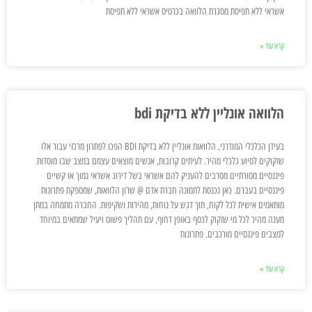
אשראי ללא תפיסת מסגרת הלוואה בכרטיס אשראי ללא תפיסת
קרא עוד »
הלוואה אונליין ללא בדיקת bdi
בעידן הכלכלי המודרני, הלוואות אונליין ללא בדיקת BDI הפכו לפתרון מרכזי עבור אלו
שזקוקים לסיוע כלכלי מהיר. לעיתים קרובות, אנשים מוצאים עצמם במצב שבו מוסדות
פיננסיים מסורתיים מסרבים להעניק להם אשראי בשל דירוג אשראי נמוך או קשיים
פיננסיים בעברם. כאן נכנסת לתמונה חברת אדם @ שרון הלוואות, שמספקת פתרונות
מותאמים אישית לכל לקוח, תוך דגש על נוחות, מהירות ושקיפות. החברה מתמחה במתן
מענה מהיר לכל מי שזקוק לכסף באופן דחוף, עם תהליך פשוט ויעיל שמתאים במיוחד
למצבים פיננסיים מורכבים. פתרונות
קרא עוד »