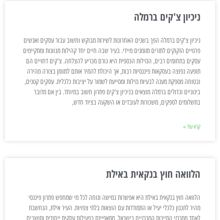
ניכיון צ'קים ברמלה
ניכיון צ'קים ברמלה הפך בשנים האחרונות לשירות מבוקש וחשוב עבור עסקים ואנשים
פרטיים הזקוקים לתזרים מזומנים מיידי. בעיר שבה חיים יחד קהילות מגוונות ומתקיימים
עסקים בתחומים רבים, הנזילות הכספית היא גורם מכריע להצלחה. צ'קים דחויים הם
תופעה נפוצה בעסקאות פיננסיות רבות, אך היכולת להמיר אותם למזומן בצורה מהירה
ובטוחה מספקת מענה לבעיות נזילות ומסייעת לשמור על יציבות כלכלית. עסקים קטנים,
בינוניים וגדולים ברמלה מוצאים בניכיון צ'קים פתרון חשוב במיוחד. בין אם מדובר
בתשלומים לספקים, משכורות לעובדים או השקעה בציוד חדש,
קרא עוד »
הלוואה חוץ בנקאית באילת
הלוואה חוץ בנקאית באילת היא אפשרות גמישה ונוחה לכל מי שמחפש פתרון פיננסי
מהיר לתכנון כלכלי יעיל או התמודדות עם הוצאות בלתי צפויות. העיר אילת, הנחשבת
לאחד ממרכזי התיירות המרכזיים בישראל, מתאפיינת בפעילות עסקית ייחודית ותושבים