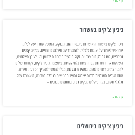
קרא עוד »
ניכיון צ'קים באשדוד
ניכיון צ'קים באשדוד הוא שירות פיננסי חשוב ומבוקש, המספק פתרון יעיל לכל מי
שמחפש לשמור על יציבות כלכלית ולהתמודד עם תשלומים דחויים. עסקים קטנים
ובינוניים, כמו גם לקוחות פרטיים, זקוקים לעיתים קרובות למזומן זמין לצורך תשלומים,
השקעות או התמודדות עם הוצאות בלתי צפויות. באמצעות ניכיון צ'קים, לקוחות יכולים
להמיר צ'קים דחויים למזומן במהירות ובקלות, מבלי להמתין לתאריך הפירעון. אשדוד,
אחת הערים המרכזיות בדרום ישראל והעיר החמישית בגודלה במדינה, היא מרכז עסקי
וכלכלי חשוב. בעיר פועלים עסקים רבים בתחומים מגוונים –
קרא עוד »
ניכיון צ'קים בירושלים