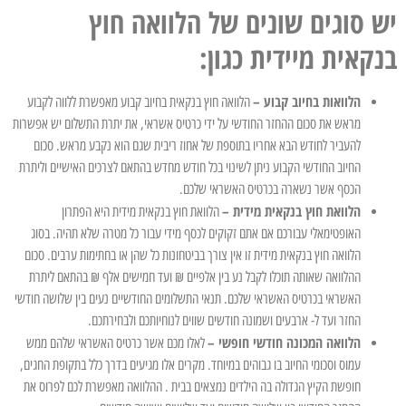
יש סוגים שונים של הלוואה חוץ
בנקאית מיידית כגון:
הלוואות בחיוב קבוע –
הלוואה חוץ בנקאית בחיוב קבוע מאפשרת ללווה לקבוע
מראש את סכום ההחזר החודשי על ידי כרטיס אשראי, את יתרת התשלום יש אפשרות
להעביר לחודש הבא אחריו בתוספת של אחוז ריבית שגם הוא נקבע מראש. סכום
החיוב החודשי הקבוע ניתן לשינוי בכל חודש מחדש בהתאם לצרכים האישיים וליתרת
הכסף אשר נשארה בכרטיס האשראי שלכם.
הלוואת חוץ בנקאית מידית –
הלוואת חוץ בנקאית מידית היא הפתרון
האופטימאלי עבורכם אם אתם זקוקים לכסף מידי עבור כל מטרה שלא תהיה. בסוג
הלוואה חוץ בנקאית מידית זו אין צורך בביטחונות כל שהן או בחתימות ערבים. סכום
ההלוואה שאותה תוכלו לקבל נע בין אלפיים ₪ ועד חמישים אלף ₪ בהתאם ליתרת
האשראי בכרטיס האשראי שלכם. תנאי התשלומים החודשיים נעים בין שלושה חודשי
החזר ועד ל- ארבעים ושמונה חודשים שווים לנוחיותכם ולבחירתכם.
הלוואה המכונה חודשי חופשי –
לאלו מכם אשר כרטיס האשראי שלהם ממש
עמוס וסכומי החיוב בו גבוהים במיוחד. מקרים אלו מגיעים בדרך כלל בתקופת החגים,
חופשת הקיץ הגדולה בה הילדים נמצאים בבית . ההלוואה מאפשרת לכם לפרוס את