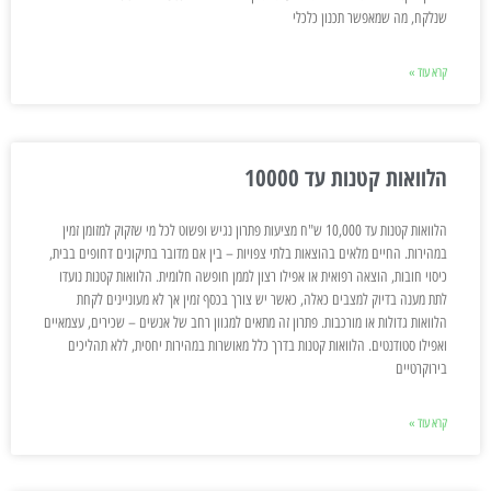
שנלקח, מה שמאפשר תכנון כלכלי
קרא עוד »
הלוואות קטנות עד 10000
הלוואות קטנות עד 10,000 ש"ח מציעות פתרון נגיש ופשוט לכל מי שזקוק למזומן זמין
במהירות. החיים מלאים בהוצאות בלתי צפויות – בין אם מדובר בתיקונים דחופים בבית,
כיסוי חובות, הוצאה רפואית או אפילו רצון לממן חופשה חלומית. הלוואות קטנות נועדו
לתת מענה בדיוק למצבים כאלה, כאשר יש צורך בכסף זמין אך לא מעוניינים לקחת
הלוואות גדולות או מורכבות. פתרון זה מתאים למגוון רחב של אנשים – שכירים, עצמאיים
ואפילו סטודנטים. הלוואות קטנות בדרך כלל מאושרות במהירות יחסית, ללא תהליכים
בירוקרטיים
קרא עוד »