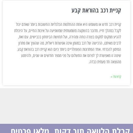
קניית רכב בהוראת קבע
קניית רכב חדש או משומש היא אחת ההחלטות הכלכליות החשובות ביותר שאדם יכול
לקבל במהלך חייו. מדובר בהשקעה משמעותית שמשפיעה על איכות החיים, על היכולת
להגיע ממקום למקום בצורה נוחה ומהירה, ועל תחושת הביטחון בכבישים. עם זאת,
לרבים מאיתנו, הרכישה של רכב במזומן אינה אפשרות ריאלית, מה שהופך את פתרון
המימון להכרחי. אחד הפתרונות הפופולריים ביותר כיום הוא קניית רכב בהוראת קבע.
שיטה זו מאפשרת לך לפרוס את התשלום על פני מספר חודשים או שנים, ולהימנע
מהוצאה חד פעמית כבדה.
קרא עוד »
קבלת הלוואה תוך דקות, מלאו פרטים