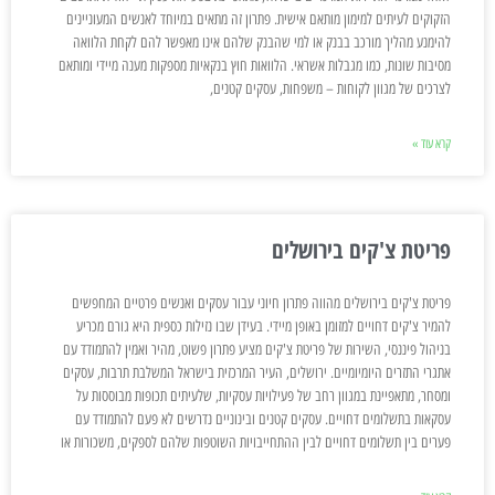
הזקוקים לעיתים למימון מותאם אישית. פתרון זה מתאים במיוחד לאנשים המעוניינים
להימנע מהליך מורכב בבנק או למי שהבנק שלהם אינו מאפשר להם לקחת הלוואה
מסיבות שונות, כמו מגבלות אשראי. הלוואות חוץ בנקאיות מספקות מענה מיידי ומותאם
לצרכים של מגוון לקוחות – משפחות, עסקים קטנים,
קרא עוד »
פריטת צ'קים בירושלים
פריטת צ'קים בירושלים מהווה פתרון חיוני עבור עסקים ואנשים פרטיים המחפשים
להמיר צ'קים דחויים למזומן באופן מיידי. בעידן שבו נזילות כספית היא גורם מכריע
בניהול פיננסי, השירות של פריטת צ'קים מציע פתרון פשוט, מהיר ואמין להתמודד עם
אתגרי התזרים היומיומיים. ירושלים, העיר המרכזית בישראל המשלבת תרבות, עסקים
ומסחר, מתאפיינת במגוון רחב של פעילויות עסקיות, שלעיתים תכופות מבוססות על
עסקאות בתשלומים דחויים. עסקים קטנים ובינוניים נדרשים לא פעם להתמודד עם
פערים בין תשלומים דחויים לבין ההתחייבויות השוטפות שלהם לספקים, משכורות או