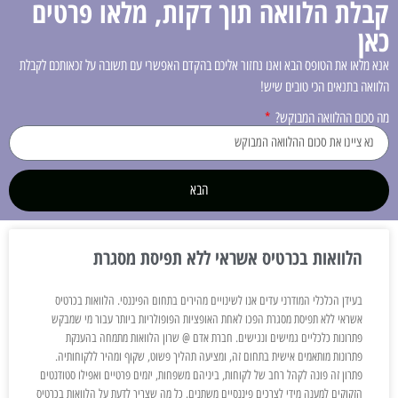
קבלת הלוואה תוך דקות, מלאו פרטים
כאן
אנא מלאו את הטופס הבא ואנו נחזור אליכם בהקדם האפשרי עם תשובה על זכאותכם לקבלת
הלוואה בתנאים הכי טובים שיש!
מה סכום ההלוואה המבוקש?
הבא
הלוואות בכרטיס אשראי ללא תפיסת מסגרת
בעידן הכלכלי המודרני עדים אנו לשינויים מהירים בתחום הפיננסי. הלוואות בכרטיס
אשראי ללא תפיסת מסגרת הפכו לאחת האופציות הפופולריות ביותר עבור מי שמבקש
פתרונות כלכליים גמישים ונגישים. חברת אדם @ שרון הלוואות מתמחה בהענקת
פתרונות מותאמים אישית בתחום זה, ומציעה תהליך פשוט, שקוף ומהיר ללקוחותיה.
פתרון זה פונה לקהל רחב של לקוחות, ביניהם משפחות, יזמים פרטיים ואפילו סטודנטים
הזקוקים למענה מידי לצרכים פיננסיים משתנים. כל מה שצריך לדעת על הלוואות בכרטיס