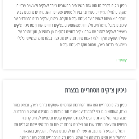
ניכיון צ'קים בקרית גת הוא אחד השירותים החשובים ביותר לעסקים ולאנשים פרטיים
שזקוקים לנזילות מיידית. כשמדובר בניהול כספים עסקיים, השגת תזרים מזומנים קבוע
ושוטף הוא מפתח לשמירה על פעילות עסקית תקינה. בימינו, עסקים רבים מתמודדים עם
עיכובים בקבלת תשלומים מלקוחות שמשתמשים בצ'קים דחויים. פתרון כמו ניכיון צ'קים
מאפשר לעסקים להמיר את אותם צ'קים דחויים לכסף מזומן במהירות, תוך שמירה על
פעילות עסקית חלקה וללא דאגות מיותרות. קרית גת, כעיר בעלת מרכז תעשייתי וכלכלי
משמעותי בדרום הארץ, מהווה מוקד לפעילות עסקית
קרא עוד »
ניכיון צ'קים מסחריים בנצרת
ניכיון צ'קים מסחריים הוא אחד הפתרונות המרכזיים שעסקים ברחבי הארץ, ובפרט באזור
נצרת, משתמשים בו כדי להתמודד עם אתגרי תזרים מזומנים. בסביבה העסקית המודרנית,
שבה תנאי תשלום ארוכים הפכו לסטנדרט, עסקים קטנים ובינוניים לעיתים קרובות
מוצאים את עצמם במצב שבו הם נאלצים לחכות תקופות ארוכות לפני שהם מקבלים את
התשלום המגיע להם. מצב זה עשוי לגרום לעיכובים בפעילות העסקית, בהוצאות
התפעוליות או אפילו בצמיחה של העסק. ניכיון צ'קים מסחריים מספק מענה מושלם