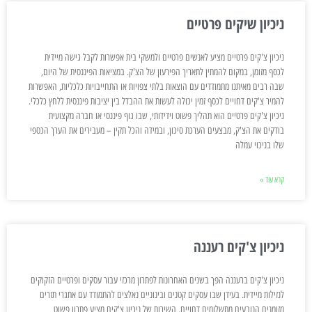
ניכיון שיקים פרטיים
ניכיון צ'קים פרטיים מציע לאנשים פרטיים ולמשקי בית אפשרות לקבל גישה מיידית
לכסף מזומן, במקום להמתין לתאריך הפירעון של הצ'ק. במציאות הפיננסית של היום,
שבה רבים מאיתנו מתמודדים עם הוצאות בלתי צפויות או התחייבויות כלכליות, האפשרות
להמיר צ'קים דחויים לכסף זמין יכולה לעשות את ההבדל בין יציבות פיננסית ללחץ כלכלי.
ניכיון צ'קים פרטיים הוא תהליך פשוט וידידותי, שבו גוף פיננסי או חברה מקצועית
בודקים את הצ'ק, מבצעים הערכת סיכון, ובמידה והכל תקין – מעבירים את הערך הכספי
שלו בניכוי עמלה
קרא עוד »
ניכיון צ'קים רעננה
ניכיון צ'קים ברעננה הפך בשנים האחרונות לפתרון מרכזי עבור עסקים ופרטיים הזקוקים
לנזילות מיידית. בעידן שבו עסקים קטנים ובינוניים נאלצים להתמודד עם אתגרי תזרים
מזומנים הנובעים מתשלומים דחויים, השירות של ניכיון צ'קים מציע פתרון פשוט