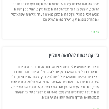
מסחר, קמעונאות ושירותים. עסקים אלו מתמודדים לעיתים קרובות עם אתגרים בתזרים
המזומנים, הנובעים בין היתר מתשלומים דחויים בצורת שיקים. תהליך ניכיון השיקים
מאפשר לעסקים להמיר שיקים דחויים למזומן באופן מיידי, תוך שמירה על יציבות כלכלית
וניהול תזרים מזומנים תקין. השירות מתאים לעסקים מכל
קרא עוד »
בדיקת זכאות להלוואה אונליין
בדיקת זכאות להלוואה אונליין הפכה בשנים האחרונות לאחת הדרכים הפופולריות
והנגישות ביותר להערכת האפשרות לקבלת הלוואה. העולם הפיננסי מתקדם במהירות,
והשירותים המוצעים כיום מאפשרים לכל אחד לבצע בדיקת זכאות בלחיצת כפתור, מבלי
לצאת מהבית. אם בעבר בדיקת זכאות להלוואה דרשה פנייה פיזית לסניף הבנק או למוסד
פיננסי, כיום ניתן לבצע את התהליך כולו באופן דיגיטלי. הכלי המתקדם הזה מאפשר לכל
לקוח להגיש פרטים אישיים ומידע פיננסי בסיסי, ולקבל תשובה מיידית על האפשרות
לקבלת הלוואה. הבדיקה מתאימה למגוון רחב של אנשים: