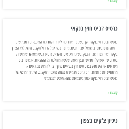
קרא עוד »
כרטיס דביט חוץ בנקאי
כרטיס דביט חוץ בנקאי הפך בשנים האחרונות לאחד הפתרונות הפיננסיים המבוקשים
והמתקדמים ביותר בישראל. עבור רבים, מדובר בכלי יעיל לניהול תקציב אישי, ללא הצורך
בקשר ישיר עם חשבון הבנק. בשונה מכרטיסי אשראי, כרטיס דביט מאפשר שימוש רק
בסכום שהוטען עליו מראש, ובכך מספק שליטה מוחלטת על ההוצאות. אנשים רבים
מעדיפים את השימוש בכרטיסים חוץ בנקאיים מתוך רצון להימנע ממינוסים או
מהתחייבויות מיותרות, והם נהנים מגמישות מלאה בתכנון התקציב. היתרון המרכזי של
כרטיס דביט חוץ בנקאי טמון בעצמאות שהוא מעניק למשתמש.
קרא עוד »
ניכיון צ'קים בצפון