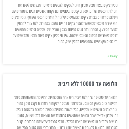
ניכיון צ'קים בצפון מציע פתרון חיוני לעסקים ולאנשים פרטיים המבקשים לשפר את
הנזילות הכספית שלהם. עסקים קטנים, בינוניים וגם לקוחות פרטיים רבים מתמודדים עם
תשלומים דחויים בצורת צ'קים, שמעמיסים על ניהול התזרים הכספי השוטף. ניכיון צ'קים
הוא שירות פיננסי שמאפשר להמיר צ'קים דחויים למזומן במהירות, ללא צורך להמתין
למועד הפירעון. הפתרון הזה נגיש במיוחד בצפון הארץ, שבו עסקים ופרטיים מחפשים
דרכים לשפר את הניהול הפיננסי שלהם. שירותי ניכיון צ'קים באזור הצפון מתבצעים על
ידי גופים מקצועיים שמבטיחים תהליך יעיל, מהיר
קרא עוד »
הלוואה עד 10000 ללא ריבית
הלוואה עד 10,000 ש"ח ללא ריבית היא אחת האפשרויות המושכות והמשתלמות ביותר
הקיימות כיום בשוק הפיננסי. אפשרות זו מעניקה ללקוחות הזדמנות לקבל מימון מהיר
ונוח לצרכים אישיים או עסקיים, מבלי לשאת בעלויות נוספות הכרוכות בתשלום ריבית.
זהו פתרון אידיאלי עבור אנשים שמחפשים להתמודד עם הוצאות בלתי צפויות, לתכנן
רכישות עתידיות או לשפר את מצבם הכלכלי, מבלי להכביד על עצמם בהחזרים יקרים
לאורך זמן. הלוואות ללא ריבית מציעות יתרון ברור – החזר כספי זהה לסכום ההלוואה