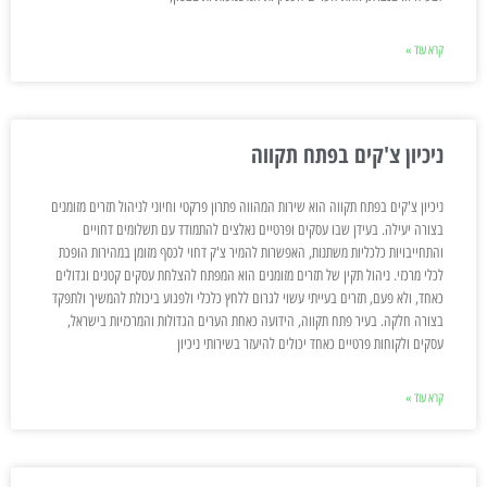
קרא עוד »
ניכיון צ'קים בפתח תקווה
ניכיון צ'קים בפתח תקווה הוא שירות המהווה פתרון פרקטי וחיוני לניהול תזרים מזומנים
בצורה יעילה. בעידן שבו עסקים ופרטיים נאלצים להתמודד עם תשלומים דחויים
והתחייבויות כלכליות משתנות, האפשרות להמיר צ'ק דחוי לכסף מזומן במהירות הופכת
לכלי מרכזי. ניהול תקין של תזרים מזומנים הוא המפתח להצלחת עסקים קטנים וגדולים
כאחד, ולא פעם, תזרים בעייתי עשוי לגרום ללחץ כלכלי ולפגוע ביכולת להמשיך ולתפקד
בצורה חלקה. בעיר פתח תקווה, הידועה כאחת הערים הגדולות והמרכזיות בישראל,
עסקים ולקוחות פרטיים כאחד יכולים להיעזר בשירותי ניכיון
קרא עוד »