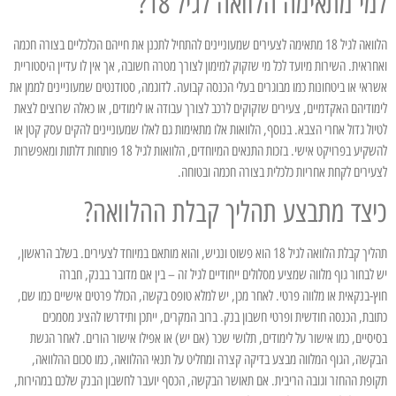
למי מתאימה הלוואה לגיל 18?
הלוואה לגיל 18 מתאימה לצעירים שמעוניינים להתחיל לתכנן את חייהם הכלכליים בצורה חכמה
ואחראית. השירות מיועד לכל מי שזקוק למימון לצורך מטרה חשובה, אך אין לו עדיין היסטוריית
אשראי או ביטחונות כמו מבוגרים בעלי הכנסה קבועה. לדוגמה, סטודנטים שמעוניינים לממן את
לימודיהם האקדמיים, צעירים שזקוקים לרכב לצורך עבודה או לימודים, או כאלה שרוצים לצאת
לטיול גדול אחרי הצבא. בנוסף, הלוואות אלו מתאימות גם לאלו שמעוניינים להקים עסק קטן או
להשקיע בפרויקט אישי. בזכות התנאים המיוחדים, הלוואות לגיל 18 פותחות דלתות ומאפשרות
לצעירים לקחת אחריות כלכלית בצורה חכמה ובטוחה.
כיצד מתבצע תהליך קבלת ההלוואה?
תהליך קבלת הלוואה לגיל 18 הוא פשוט ונגיש, והוא מותאם במיוחד לצעירים. בשלב הראשון,
יש לבחור גוף מלווה שמציע מסלולים ייחודיים לגיל זה – בין אם מדובר בבנק, חברה
חוץ-בנקאית או מלווה פרטי. לאחר מכן, יש למלא טופס בקשה, הכולל פרטים אישיים כמו שם,
כתובת, הכנסה חודשית ופרטי חשבון בנק. ברוב המקרים, ייתכן ותידרשו להציג מסמכים
בסיסיים, כמו אישור על לימודים, תלושי שכר (אם יש) או אפילו אישור הורים. לאחר הגשת
הבקשה, הגוף המלווה מבצע בדיקה קצרה ומחליט על תנאי ההלוואה, כמו סכום ההלוואה,
תקופת ההחזר וגובה הריבית. אם תאושר הבקשה, הכסף יועבר לחשבון הבנק שלכם במהירות,