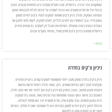
הממוקמים בעיר הבירה. בירושלים, שבה פועלים עסקים רבים בתחומים מגוונים, הצורך
בניהול יעיל של תזרים מזומנים הוא הכרחי לשמירה על יציבות כלכלית ולהבטחת המשך
הצמיחה העסקית. תהליך ניכיון צ'קים מאפשר לעסקים להמיר צ'קים דחויים למזומן
באופן מיידי, ובכך להתמודד עם לחצים כלכליים, לשלם לספקים, לשמר מלאי ולתכנן את
הצעדים הבאים בצורה מושכלת. השירות אינו מוגבל רק לעסקים. גם אנשים פרטיים
בירושלים מוצאים בניכיון צ'קים פתרון מועיל, במיוחד במקרים שבהם
קרא עוד »
ניכיון צ'קים בחדרה
ניכיון צ'קים בחדרה מספק מענה ייחודי ומשמעותי לעסקים קטנים, בינוניים ופרטיים
שנקלעים לצורך דחוף בנזילות מזומנים. כיום, כאשר כלכלה דינמית דורשת גמישות
פיננסית ותכנון מחושב, הצורך בפתרון כמו ניכיון צ'קים הפך לחיוני יותר מאי פעם. חדרה,
השוכנת בלב מישור החוף הצפוני ומתפתחת כעיר מרכזית באזור, מהווה בית לעסקים
רבים במגוון תחומים. עבור עסקים אלה, תזרים מזומנים יציב הוא מפתח להצלחה,
והיכולת להפוך צ'קים דחויים למזומן במהירות היא כלי אסטרטגי שאין לו תחליף. השירות
מיועד לא רק לעסקים אלא גם ללקוחות