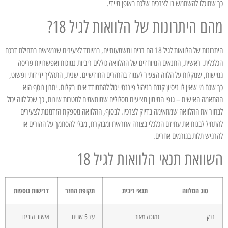
כך שתוכלו להשתמש בו לצרכים שלכם באופן מיידי.
מהם היתרונות של הלוואות לגיל 18?
היתרונות של הלוואות לגיל 18 הם רבים ומשמעותיים, במיוחד לצעירים שנמצאים בתחילת דרכם
הכלכלית. ראשית, התנאים המיוחדים של ההלוואה כוללים ריביות נמוכות ואפשרויות פריסה
גמישות, שמקלות על הלווה הצעיר לעמוד בהחזרים החודשיים. שנית, התהליך ידידותי ופשוט,
כך שגם מי שאין לו ניסיון קודם בניהול פיננסי יכול להתמודד איתו בקלות. יתרון נוסף הוא
ההתאמה האישית – גופי המימון מציעים מסלולים שמותאמים למטרות שונות, כך שכל לווה יכול
לבחור את ההלוואה שמתאימה בדיוק לצרכיו. לבסוף, ההלוואה מספקת הזדמנות לצעירים
להתחיל לבנות את עתידם הכלכלי בצורה אחראית ומבוקרת, מבלי להסתמך על ההורים או
להרגיש תלות בגורמים אחרים.
השוואת תנאי הלוואות לגיל 18
סוג המלווה
תנאי ריבית
תקופת החזר
דרישות נוספות
בנק
נמוכה מאוד
עד 5 שנים
אישור הורים