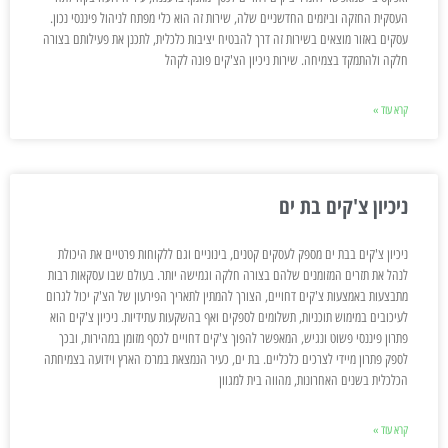
העסקית החזקה וביזמים החדשניים שלה, שירות זה הוא כלי מפתח לניהול פיננסי נכון.
עסקים באזור מוצאים בשירות זה דרך להבטיח יציבות כלכלית, לתכנן את פעילותם בצורה
חלקה ולהתמקד בצמיחה. שירות ניכיון הצ'קים פונה לקהל
קרא עוד »
ניכיון צ'קים בת ים
ניכיון צ'קים בבת ים מספק לעסקים קטנים, בינוניים וגם ללקוחות פרטיים את היכולת
לנהל את תזרים המזומנים שלהם בצורה חלקה וגמישה יותר. בעולם שבו עסקאות רבות
מתבצעות באמצעות צ'קים דחויים, הצורך להמתין לתאריך הפירעון של הצ'ק יכול לגרום
לעיכובים במימוש תוכניות, תשלומים לספקים ואף בהשקעות עתידיות. ניכיון צ'קים הוא
פתרון פיננסי פשוט ונגיש, המאפשר להפוך צ'קים דחויים לכסף מזומן במהירות, ובכך
לספק פתרון מיידי לצרכים כלכליים. בת ים, כעיר הנמצאת במרכז הארץ וידועה בצמיחתה
הכלכלית בשנים האחרונות, מהווה בית למגוון
קרא עוד »