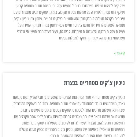
שזקוקים לנזילות מיידית. כשמדובר בניהול כספים עסקיים, השגת תזרים מזומנים קבוע
ושוטף הוא מפתח לשמירה על פעילות עסקית תקינה. בימינו, עסקים רבים מתמודדים עם
עיכובים בקבלת תשלומים מלקוחות שמשתמשים בצ'קים דחויים. פתרון כמו ניכיון צ'קים
מאפשר לעסקים להמיר את אותם צ'קים דחויים לכסף מזומן במהירות, תוך שמירה על
פעילות עסקית חלקה וללא דאגות מיותרות. קרית גת, כעיר בעלת מרכז תעשייתי וכלכלי
משמעותי בדרום הארץ, מהווה מוקד לפעילות עסקית
קרא עוד »
ניכיון צ'קים מסחריים בנצרת
ניכיון צ'קים מסחריים הוא אחד הפתרונות המרכזיים שעסקים ברחבי הארץ, ובפרט באזור
נצרת, משתמשים בו כדי להתמודד עם אתגרי תזרים מזומנים. בסביבה העסקית המודרנית,
שבה תנאי תשלום ארוכים הפכו לסטנדרט, עסקים קטנים ובינוניים לעיתים קרובות
מוצאים את עצמם במצב שבו הם נאלצים לחכות תקופות ארוכות לפני שהם מקבלים את
התשלום המגיע להם. מצב זה עשוי לגרום לעיכובים בפעילות העסקית, בהוצאות
התפעוליות או אפילו בצמיחה של העסק. ניכיון צ'קים מסחריים מספק מענה מושלם
לבעיה זו. בנצרת, אחת הערים העסקיות המשמעותיות בצפון,