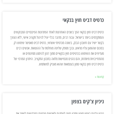
כרטיס דביט חוץ בנקאי
כרטיס דביט חוץ בנקאי הפך בשנים האחרונות לאחד הפתרונות הפיננסיים המבוקשים
והמתקדמים ביותר בישראל. עבור רבים, מדובר בכלי יעיל לניהול תקציב אישי, ללא הצורך
בקשר ישיר עם חשבון הבנק. בשונה מכרטיסי אשראי, כרטיס דביט מאפשר שימוש רק
בסכום שהוטען עליו מראש, ובכך מספק שליטה מוחלטת על ההוצאות. אנשים רבים
מעדיפים את השימוש בכרטיסים חוץ בנקאיים מתוך רצון להימנע ממינוסים או
מהתחייבויות מיותרות, והם נהנים מגמישות מלאה בתכנון התקציב. היתרון המרכזי של
כרטיס דביט חוץ בנקאי טמון בעצמאות שהוא מעניק למשתמש.
קרא עוד »
ניכיון צ'קים בצפון
ניכיון צ'קים בצפון מציע פתרון חיוני לעסקים ולאנשים פרטיים המבקשים לשפר את