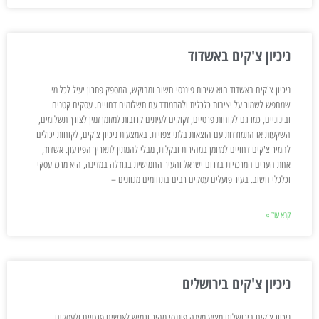
ניכיון צ'קים באשדוד
ניכיון צ'קים באשדוד הוא שירות פיננסי חשוב ומבוקש, המספק פתרון יעיל לכל מי
שמחפש לשמור על יציבות כלכלית ולהתמודד עם תשלומים דחויים. עסקים קטנים
ובינוניים, כמו גם לקוחות פרטיים, זקוקים לעיתים קרובות למזומן זמין לצורך תשלומים,
השקעות או התמודדות עם הוצאות בלתי צפויות. באמצעות ניכיון צ'קים, לקוחות יכולים
להמיר צ'קים דחויים למזומן במהירות ובקלות, מבלי להמתין לתאריך הפירעון. אשדוד,
אחת הערים המרכזיות בדרום ישראל והעיר החמישית בגודלה במדינה, היא מרכז עסקי
וכלכלי חשוב. בעיר פועלים עסקים רבים בתחומים מגוונים –
קרא עוד »
ניכיון צ'קים בירושלים
ניכיון צ'קים בירושלים מציע מענה פיננסי מהיר וגמיש לאנשים פרטיים ולעסקים