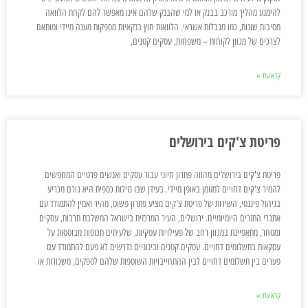
להימנע מהליך מורכב בבנק או למי שהבנק שלהם אינו מאפשר להם לקחת הלוואה
מסיבות שונות, כמו מגבלות אשראי. הלוואות חוץ בנקאיות מספקות מענה מיידי ומותאם
לצרכים של מגוון לקוחות – משפחות, עסקים קטנים,
קרא עוד »
פריטת צ'קים בירושלים
פריטת צ'קים בירושלים מהווה פתרון חיוני עבור עסקים ואנשים פרטיים המחפשים
להמיר צ'קים דחויים למזומן באופן מיידי. בעידן שבו נזילות כספית היא גורם מכריע
בניהול פיננסי, השירות של פריטת צ'קים מציע פתרון פשוט, מהיר ואמין להתמודד עם
אתגרי התזרים היומיומיים. ירושלים, העיר המרכזית בישראל המשלבת תרבות, עסקים
ומסחר, מתאפיינת במגוון רחב של פעילויות עסקיות, שלעיתים תכופות מבוססות על
עסקאות בתשלומים דחויים. עסקים קטנים ובינוניים נדרשים לא פעם להתמודד עם
פערים בין תשלומים דחויים לבין ההתחייבויות השוטפות שלהם לספקים, משכורות או
קרא עוד »