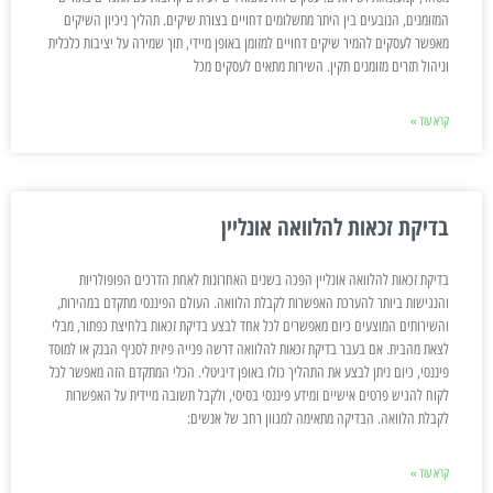
המזומנים, הנובעים בין היתר מתשלומים דחויים בצורת שיקים. תהליך ניכיון השיקים
מאפשר לעסקים להמיר שיקים דחויים למזומן באופן מיידי, תוך שמירה על יציבות כלכלית
וניהול תזרים מזומנים תקין. השירות מתאים לעסקים מכל
קרא עוד »
בדיקת זכאות להלוואה אונליין
בדיקת זכאות להלוואה אונליין הפכה בשנים האחרונות לאחת הדרכים הפופולריות
והנגישות ביותר להערכת האפשרות לקבלת הלוואה. העולם הפיננסי מתקדם במהירות,
והשירותים המוצעים כיום מאפשרים לכל אחד לבצע בדיקת זכאות בלחיצת כפתור, מבלי
לצאת מהבית. אם בעבר בדיקת זכאות להלוואה דרשה פנייה פיזית לסניף הבנק או למוסד
פיננסי, כיום ניתן לבצע את התהליך כולו באופן דיגיטלי. הכלי המתקדם הזה מאפשר לכל
לקוח להגיש פרטים אישיים ומידע פיננסי בסיסי, ולקבל תשובה מיידית על האפשרות
לקבלת הלוואה. הבדיקה מתאימה למגוון רחב של אנשים:
קרא עוד »