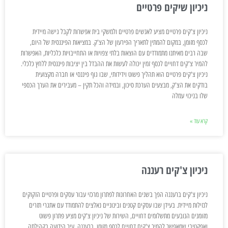
ניכיון שיקים פרטיים
ניכיון צ'קים פרטיים מציע לאנשים פרטיים ולמשקי בית אפשרות לקבל גישה מיידית
לכסף מזומן, במקום להמתין לתאריך הפירעון של הצ'ק. במציאות הפיננסית של היום,
שבה רבים מאיתנו מתמודדים עם הוצאות בלתי צפויות או התחייבויות כלכליות, האפשרות
להמיר צ'קים דחויים לכסף זמין יכולה לעשות את ההבדל בין יציבות פיננסית ללחץ כלכלי.
ניכיון צ'קים פרטיים הוא תהליך פשוט וידידותי, שבו גוף פיננסי או חברה מקצועית
בודקים את הצ'ק, מבצעים הערכת סיכון, ובמידה והכל תקין – מעבירים את הערך הכספי
שלו בניכוי עמלה
קרא עוד »
ניכיון צ'קים רעננה
ניכיון צ'קים ברעננה הפך בשנים האחרונות לפתרון מרכזי עבור עסקים ופרטיים הזקוקים
לנזילות מיידית. בעידן שבו עסקים קטנים ובינוניים נאלצים להתמודד עם אתגרי תזרים
מזומנים הנובעים מתשלומים דחויים, השירות של ניכיון צ'קים מציע פתרון פשוט
ואפקטיבי שמאפשר להמיר צ'קים דחויים לכסף מזומן. ברעננה, עיר הידועה בקהילתה