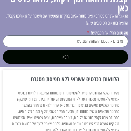
כאן
אנא מלאו את הטופס הבא ואנו נחזור אליכם בהקדם האפשרי עם תשובה על זכאותכם לקבלת
הלוואה בתנאים הכי טובים שיש!
מה סכום ההלוואה המבוקש?
הבא
הלוואות בכרטיס אשראי ללא תפיסת מסגרת
בעידן הכלכלי המודרני עדים אנו לשינויים מהירים בתחום הפיננסי. הלוואות בכרטיס
אשראי ללא תפיסת מסגרת הפכו לאחת האופציות הפופולריות ביותר עבור מי שמבקש
פתרונות כלכליים גמישים ונגישים. חברת אדם @ שרון הלוואות מתמחה בהענקת
פתרונות מותאמים אישית בתחום זה, ומציעה תהליך פשוט, שקוף ומהיר ללקוחותיה.
פתרון זה פונה לקהל רחב של לקוחות, ביניהם משפחות, יזמים פרטיים ואפילו סטודנטים
הזקוקים למענה מידי לצרכים פיננסיים משתנים. כל מה שצריך לדעת על הלוואות בכרטיס
אשראי ללא תפיסת מסגרת הלוואה בכרטיס אשראי ללא תפיסת