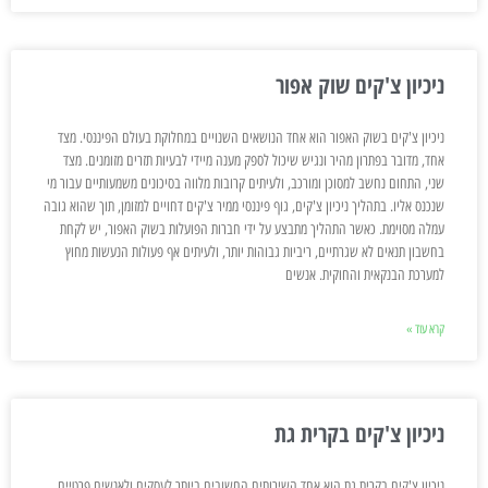
ניכיון צ'קים שוק אפור
ניכיון צ'קים בשוק האפור הוא אחד הנושאים השנויים במחלוקת בעולם הפיננסי. מצד
אחד, מדובר בפתרון מהיר ונגיש שיכול לספק מענה מיידי לבעיות תזרים מזומנים. מצד
שני, התחום נחשב למסוכן ומורכב, ולעיתים קרובות מלווה בסיכונים משמעותיים עבור מי
שנכנס אליו. בתהליך ניכיון צ'קים, גוף פיננסי ממיר צ'קים דחויים למזומן, תוך שהוא גובה
עמלה מסוימת. כאשר התהליך מתבצע על ידי חברות הפועלות בשוק האפור, יש לקחת
בחשבון תנאים לא שגרתיים, ריביות גבוהות יותר, ולעיתים אף פעולות הנעשות מחוץ
למערכת הבנקאית והחוקית. אנשים
קרא עוד »
ניכיון צ'קים בקרית גת
ניכיון צ'קים בקרית גת הוא אחד השירותים החשובים ביותר לעסקים ולאנשים פרטיים