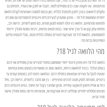
גיל 18 הוא רגע מכונן בחייו של כל צעיר, שבו נפתחות בפניו דלתות לעולם של אחריות, חופש
והזדמנויות. זוהי תקופה שבה רבים מתחילים ללמוד, לעבוד או לתכנן את העתיד, ולעיתים גם
נתקלים לראשונה בצורך לתכנן ולהתנהל כלכלית. כאן נכנסת לתמונה האפשרות לקבלת הלוואה
ייחודית המותאמת לגיל 18 – פתרון שמעניק לצעירים כלים פיננסיים להתמודדות עם אתגרים
ולמימוש מטרותיהם. הלוואה כזו יכולה לשמש למגוון מטרות, כמו מימון לימודים, רכישת רכב,
פתיחת עסק קטן או כל צורך אישי אחר. בזכות תנאים גמישים, ריביות נמוכות ותהליך ידידותי
למשתמשים, הלוואות לגיל 18 מעניקות לצעירים התחלה כלכלית חכמה, מבלי להעמיס עליהם
התחייבויות כבדות מדי.
מהי הלוואה לגיל 18?
הלוואה לגיל 18 היא פתרון פיננסי ייחודי שמותאם במיוחד לצעירים שרק מתחילים את דרכם
בעולם הכלכלי. בניגוד להלוואות רגילות, הלוואה מסוג זה מתאפיינת בתנאים נוחים וגמישים
שנועדו להקל על צעירים שנמצאים בתחילת דרכם. ההלוואה ניתנת לרוב בסכומים קטנים עד
בינוניים, ומטרתה לספק מענה לצרכים ספציפיים – בין אם מדובר בלימודים, רכישת רכב, טיול
גדול או אפילו חיסכון להשקעה עתידית. מכיוון שמדובר בקהל יעד מיוחד, גופים פיננסיים רבים
מציעים מסלולים ייחודיים שכוללים ריביות אטרקטיביות, אפשרויות פריסה נוחות ותהליך אישור
מהיר ונגיש.