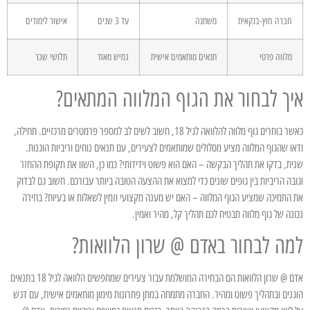
חברה חוץ-בנקאית
משתנה
עד 3 שנים
אישור לימודים
מלווה פרטי
תנאים מותאמים אישית
גמיש מאוד
תלושי שכר
איך לבחור את הגוף המלווה המתאים?
כאשר בוחרים גוף מלווה להלוואה לגיל 18, חשוב לשים לב למספר פרמטרים מרכזיים. תחילה,
ודאו שהגוף המלווה מציע מסלולים שמותאמים לצעירים, עם תנאים נוחים וריביות הוגנות.
שנית, בדקו את תהליך הבקשה – האם הוא פשוט וידידותי? כמו כן, השוו את תקופת ההחזר
וגובה הריביות בין גופים שונים כדי למצוא את ההצעה הטובה ביותר עבורכם. חשוב גם לבדוק
את התמיכה שמציע הגוף המלווה – האם יש מענה מקצועי וזמין לשאלות או בעיות? בחירה
נכונה של גוף מלווה תבטיח לכם תהליך קל, מהיר ואמין.
למה לבחור באדם @ שרון הלוואות?
אדם @ שרון הלוואות הם הבחירה המושלמת עבור צעירים שמחפשים הלוואה לגיל 18 בתנאים
הוגנים ובתהליך פשוט ומהיר. החברה מתמחה במתן פתרונות מימון מותאמים אישית, עם דגש