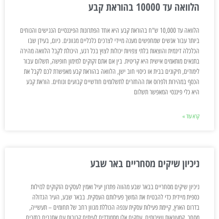
הלוואה עד 10000 בהוראת קבע
הלוואה עד 10,000 ש"ח בהוראת קבע היא אחד הפתרונות הפיננסיים הנגישים והנוחים
ביותר עבור אנשים שמחפשים מענה מיידי לצרכים כלכליים מגוונים. כיום, בעידן שבו
הכלכלה דינמית והוצאות בלתי צפויות יכולות לצוץ בכל רגע, היכולת לקבל הלוואה מהירה
בתנאים מותאמים אישית היא קריטית. בין אם אתם זקוקים למימון חופשה, תשלום עבור
לימודים, תיקונים בבית או כיסוי חוב ישן, הלוואה בהוראת קבע מאפשרת לכם לקבל את
הכסף במהירות ולפרוס את ההחזרים לתשלומים חודשיים קבועים ונוחים. הוראת קבע
היא כלי פיננסי המאפשר תשלום
קרא עוד »
ניכיון שיקים מסחריים באר שבע
ניכיון שיקים מסחריים בבאר שבע מהווה פתרון יעיל ואמין לעסקים הזקוקים לנזילות
כספית מיידית כדי להבטיח את המשך פעילותם העסקית. בבאר שבע, העיר הגדולה
בדרום הארץ, קיימת פעילות עסקית ענפה הכוללת מגוון רחב של תחומים – תעשייה,
מסחר, קמעונאות ושירותים. עסקים אלו מתמודדים לעיתים קרובות עם אתגרים בתזרים