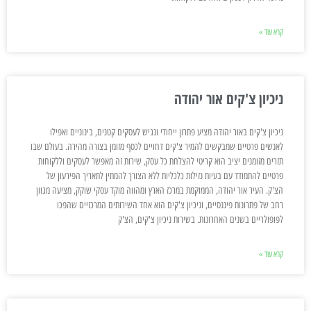
קרא עוד »
ניכיון צ'קים אור יהודה
ניכיון צ'קים באור יהודה מציע פתרון ייחודי ונגיש לעסקים קטנים, בינוניים ואפילו
לאנשים פרטיים שמבקשים להמיר צ'קים דחויים לכסף מזומן בצורה מהירה. בעולם שבו
תזרים מזומנים יציב הוא קריטי להצלחת כל עסק, שירות זה מאפשר לעסקים וללקוחות
פרטיים להתמודד עם בעיות נזילות כלכליות ללא הצורך להמתין לתאריך הפירעון של
הצ'ק. העיר אור יהודה, הממוקמת במרכז הארץ ומהווה מוקד עסקי שוקק, מציעה מגוון
רחב של פתרונות פיננסיים, וניכיון צ'קים הוא אחד השירותים המרכזיים שהפכו
לפופולריים בשנים האחרונות. בשירות ניכיון צ'קים, הצ'ק
קרא עוד »