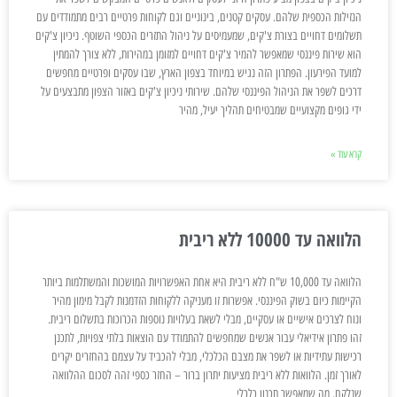
הנזילות הכספית שלהם. עסקים קטנים, בינוניים וגם לקוחות פרטיים רבים מתמודדים עם
תשלומים דחויים בצורת צ'קים, שמעמיסים על ניהול התזרים הכספי השוטף. ניכיון צ'קים
הוא שירות פיננסי שמאפשר להמיר צ'קים דחויים למזומן במהירות, ללא צורך להמתין
למועד הפירעון. הפתרון הזה נגיש במיוחד בצפון הארץ, שבו עסקים ופרטיים מחפשים
דרכים לשפר את הניהול הפיננסי שלהם. שירותי ניכיון צ'קים באזור הצפון מתבצעים על
ידי גופים מקצועיים שמבטיחים תהליך יעיל, מהיר
קרא עוד »
הלוואה עד 10000 ללא ריבית
הלוואה עד 10,000 ש"ח ללא ריבית היא אחת האפשרויות המושכות והמשתלמות ביותר
הקיימות כיום בשוק הפיננסי. אפשרות זו מעניקה ללקוחות הזדמנות לקבל מימון מהיר
ונוח לצרכים אישיים או עסקיים, מבלי לשאת בעלויות נוספות הכרוכות בתשלום ריבית.
זהו פתרון אידיאלי עבור אנשים שמחפשים להתמודד עם הוצאות בלתי צפויות, לתכנן
רכישות עתידיות או לשפר את מצבם הכלכלי, מבלי להכביד על עצמם בהחזרים יקרים
לאורך זמן. הלוואות ללא ריבית מציעות יתרון ברור – החזר כספי זהה לסכום ההלוואה
שנלקח, מה שמאפשר תכנון כלכלי