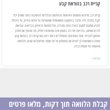
קניית רכב בהוראת קבע
קניית רכב חדש או משומש היא אחת ההחלטות הכלכליות החשובות ביותר שאדם יכול
לקבל במהלך חייו. מדובר בהשקעה משמעותית שמשפיעה על איכות החיים, על היכולת
להגיע ממקום למקום בצורה נוחה ומהירה, ועל תחושת הביטחון בכבישים. עם זאת,
לרבים מאיתנו, הרכישה של רכב במזומן אינה אפשרות ריאלית, מה שהופך את פתרון
המימון להכרחי. אחד הפתרונות הפופולריים ביותר כיום הוא קניית רכב בהוראת קבע.
שיטה זו מאפשרת לך לפרוס את התשלום על פני מספר חודשים או שנים, ולהימנע
מהוצאה חד פעמית כבדה.
קרא עוד »
קבלת הלוואה תוך דקות, מלאו פרטים