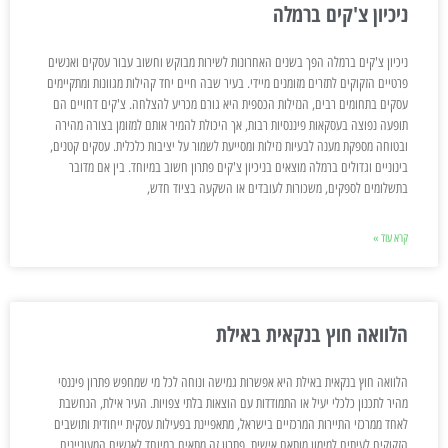
ניכיון צ'קים ברמלה
ניכיון צ'קים ברמלה הפך בשנים האחרונות לשירות מבוקש וחשוב עבור עסקים ואנשים
פרטיים הזקוקים לתזרים מזומנים מיידי. בעיר שבה חיים יחד קהילות מגוונות ומתקיימים
עסקים בתחומים רבים, הנזילות הכספית היא גורם מכריע להצלחה. צ'קים דחויים הם
תופעה נפוצה בעסקאות פיננסיות רבות, אך היכולת להמיר אותם למזומן בצורה מהירה
ובטוחה מספקת מענה לבעיות נזילות ומסייעת לשמור על יציבות כלכלית. עסקים קטנים,
בינוניים וגדולים ברמלה מוצאים בניכיון צ'קים פתרון חשוב במיוחד. בין אם מדובר
בתשלומים לספקים, משכורות לעובדים או השקעה בציוד חדש,
קרא עוד »
הלוואה חוץ בנקאית באילת
הלוואה חוץ בנקאית באילת היא אפשרות גמישה ונוחה לכל מי שמחפש פתרון פיננסי
מהיר לתכנון כלכלי יעיל או התמודדות עם הוצאות בלתי צפויות. העיר אילת, הנחשבת
לאחד ממרכזי התיירות המרכזיים בישראל, מתאפיינת בפעילות עסקית ייחודית ותושבים
הזקוקים לעיתים למימון מותאם אישית. פתרון זה מתאים במיוחד לאנשים המעוניינים