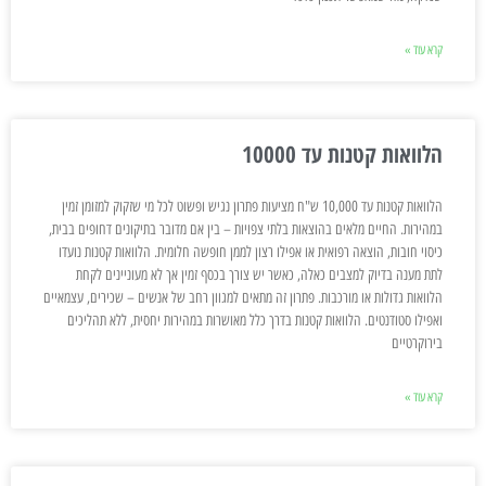
קרא עוד »
הלוואות קטנות עד 10000
הלוואות קטנות עד 10,000 ש"ח מציעות פתרון נגיש ופשוט לכל מי שזקוק למזומן זמין
במהירות. החיים מלאים בהוצאות בלתי צפויות – בין אם מדובר בתיקונים דחופים בבית,
כיסוי חובות, הוצאה רפואית או אפילו רצון לממן חופשה חלומית. הלוואות קטנות נועדו
לתת מענה בדיוק למצבים כאלה, כאשר יש צורך בכסף זמין אך לא מעוניינים לקחת
הלוואות גדולות או מורכבות. פתרון זה מתאים למגוון רחב של אנשים – שכירים, עצמאיים
ואפילו סטודנטים. הלוואות קטנות בדרך כלל מאושרות במהירות יחסית, ללא תהליכים
בירוקרטיים
קרא עוד »