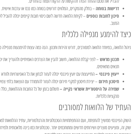
להגדיל את סכום ההחזר הכולל ולהקשות על הלקוח לעמוד בהחזרים.
דרישות בטוחה
– בחלק מהמקרים, המלווים דורשים בטוחה כמו נכס או ערבות אישית. דר
סיכון לחובות נוספים
– לקיחת הלוואה חדשה לשם כיסוי חובות קיימים יכולה להוביל 
המצב.
כיצד להימנע מנפילה כלכלית
ניהול הלוואה, במיוחד הלוואה למסורבים, דורש זהירות ותכנון. הנה כמה עצות להימנעות מנפילה כ
תכנון מראש
– לפני קבלת ההלוואה, חשוב להבין את הצרכים האמיתיים ולהעריך את יכו
תנאים מתאימים.
ייעוץ פיננסי –
התייעצות עם יועץ פיננסי יכולה לעזור לבחון את כל האפשרויות ולוודא 
חיסכון חירום
– יצירת חיסכון למקרי חירום יכולה לעזור להתמודד עם הוצאות בלתי צפוי
שמירה על היסטוריית אשראי נקייה –
תשלום בזמן של כל החובות וההלוואות, כולל 
סנקציות כלכליות.
העתיד של הלוואות למסורבים
השוק הפיננסי ממשיך להתפתח, ועם ההתפתחויות הטכנולוגיות והרגולטוריות, עתיד ההלוואות למסו
שוק זה, ומציעים מוצרים ושירותים חדשים ומתוחכמים יותר. טכנולוגיות כמו בינה מלאכותית ולמי