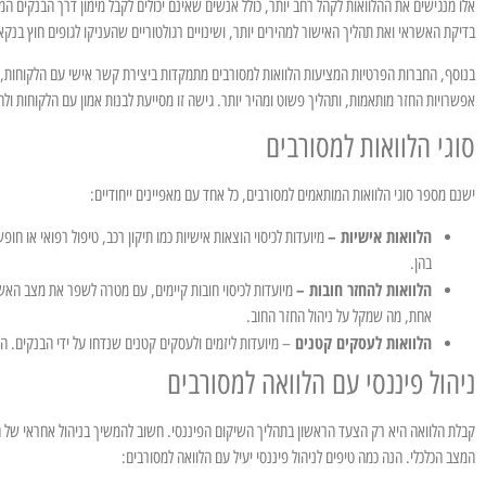
אלו מנגישים את ההלוואות לקהל רחב יותר, כולל אנשים שאינם יכולים לקבל מימון דרך הבנקים המס
בדיקת האשראי ואת תהליך האישור למהירים יותר, ושינויים רגולטוריים שהעניקו לגופים חוץ בנק
בנוסף, החברות הפרטיות המציעות הלוואות למסורבים מתמקדות ביצירת קשר אישי עם הלקוחות, ו
אפשרויות החזר מותאמות, ותהליך פשוט ומהיר יותר. גישה זו מסייעת לבנות אמון עם הלקוחות ו
סוגי הלוואות למסורבים
ישנם מספר סוגי הלוואות המותאמים למסורבים, כל אחד עם מאפיינים ייחודיים:
הלוואות אישיות –
מיועדות לכיסוי הוצאות אישיות כמו תיקון רכב, טיפול רפואי או חופש
בהן.
הלוואות להחזר חובות –
מיועדות לכיסוי חובות קיימים, עם מטרה לשפר את מצב האש
אחת, מה שמקל על ניהול החזר החוב.
הלוואות לעסקים קטנים
– מיועדות ליזמים ולעסקים קטנים שנדחו על ידי הבנקים. הל
ניהול פיננסי עם הלוואה למסורבים
קבלת הלוואה היא רק הצעד הראשון בתהליך השיקום הפיננסי. חשוב להמשיך בניהול אחראי של 
המצב הכלכלי. הנה כמה טיפים לניהול פיננסי יעיל עם הלוואה למסורבים: