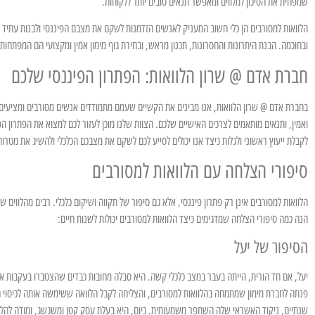
שמפחית את הסיכון למלווים ומאפשר תנאים טובים יותר ללקוחות.
הלוואות למסורבים הן כלי חשוב המעניק לאנשים הזדמנות לשקם את מצבם הפיננסי ולבנות עתיד כל
ובחוכמה. הבנת היתרונות והחסרונות, תכנון מראש, ובחירת גוף מימון אמין ומקצועי הם המפתחות 
חברת אדם @ שרון הלוואות: הפתרון הפיננסי שלכם
בחברת אדם @ שרון הלוואות, אנו מבינים את הקשיים שעמם מתמודדים אנשים מסורבים ומציעים פ
ואמין, ותנאים מותאמים לצרכים האישיים שלכם. הצוות שלנו מוכן לעזור לכם למצוא את הפתרון הפי
לקבלת ייעוץ ראשוני ולגלות כיצד אנו יכולים לסייע לכם לשקם את מצבכם הכלכלי ולהשיג את מטרות
סיפורי הצלחה עם הלוואות למסורבים
הלוואות למסורבים אינן רק פתרון פיננסי, אלא גם סיפור של תקווה ושיקום כלכלי. רבים מהלווים
הנה כמה סיפורי הצלחה שמדגימים כיצד הלוואות למסורבים יכולות לשנות חיים:
הסיפור של יעל
יעל, אם חד הורית, הייתה בעבר במצב כלכלי קשה. היא סבלה מחובות כבדים שהצטברו בעקבות אוב
פנתה לחברת מימון שמתמחה בהלוואות למסורבים, והצליחה לקבל הלוואה ששימשה אותה לכיסוי 
שנתיים, ניקוד האשראי שלה השתפר משמעותית. כיום, היא בעלת עסק קטן ומשגשג, ומודה להל