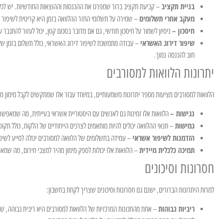
בניית תקציב
– קביעת תקציב ברור שמפרט את ההכנסות וההוצאות החודשיות. יש לכלו
מעקב אחרי תשלומים
– שמירה על תשלומי החזר ההלוואה בזמן היא קריטית לשיפור נ
חיסכון –
ניסיון לשמור על חיסכון חודשי, גם אם מדובר בסכום קטן, יכול לעזור להתגבר 
שיפור דירוג האשראי
– עבודה מתמשכת לשיפור דירוג האשראי, כולל תשלום בזמן של 
חוב להכנסה נמוך.
יתרונות הלוואות למסורבים
הלוואות למסורבים מציעות מספר יתרונות משמעותיים, במיוחד עבור אלו שמתקשים לקבל מימון מס
נגישות –
הלוואות אלו זמינות גם לאנשים עם היסטוריית אשראי בעייתית, מה שמאפשר
גמישות
– תנאי ההלוואה יכולים להיות מותאמים לצרכים הייחודיים של הלקוח, כולל תקופ
הזדמנות לשיפור אשראי
– עמידה בתשלומים של הלוואה למסורבים יכולה לסייע לשיפו
תמיכה כלכלית מיידית
– הלוואות אלו יכולות לספק מימון מהיר למצבי חירום, מה שמאפ
חסרונות וסיכונים
למרות היתרונות הברורים, ישנם גם חסרונות וסיכונים שצריך לקחת בחשבון:
ריביות גבוהות
– אחת מהתכונות המרכזיות של הלוואות למסורבים היא ריבית גבוהה, שנו