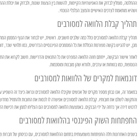
ההחלטה, מומלץ לבדוק את האפשרויות הקיימות, להשוות בין הצעות שונות, ולבדוק את יכולת הה
ושהיא מותאמת לצרכים האישיים והמצב הכלכלי הנוכחי.
תהליך קבלת הלוואה למסורבים
תהליך קבלת הלוואה למסורבים כולל כמה שלבים חשובים. ראשית, יש לבחור את הגוף המממן המתאי
מכן, יש להגיש בקשה מפורטת הכוללת את כל המסמכים הפיננסיים הנדרשים, כמו תלושי שכר, דוחות
לאחר אישור הבקשה, ייחתם חוזה הלוואה המפרט את כל התנאים והדרישות. חשוב לקרוא את החוזה
הנוספות, כמו בטוחות או ערבים, ולוודא שהן מובנות ומוסכמות.
דוגמאות למקרים של הלוואות למסורבים
במאמר זה, אנו נבחן מספר מקרים של אנשים שקיבלו הלוואה למסורבים ונראה כיצד זה השפיע ע
והתקשה לשלם את חובותיו. קבלת הלוואה למסורבים אפשרה לו לכסות את החובות ולהתחיל מחדש, 
לרכוש דירה אך נדחה על ידי הבנקים. באמצעות הלוואה למסורבים הם הצליחו לממן את רכישת הד
התפתחות השוק הפיננסי בהלוואות למסורבים
בשנים האחרונות חלה התפתחות משמעותית בתחום ההלוואות למסורבים, עם כניסתן של חברות פיננס