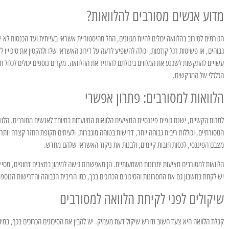
מדוע אנשים מסורבים להלוואות?
הגורמים לסירוב בהלוואה יכולים להיות מגוונים, החל מהיסטוריית אשראי בעייתית ועד הכנסות לא 
גבוהים, או פשיטות רגל קודמות, יכולה להשפיע לרעה על דירוג האשראי שלו ולהקטין את סיכוייו 
עשויים להתקשות לשכנע את המלווים ביכולתם להחזיר את ההלוואה. מקרים נוספים יכולים לכלול 
הכלכלי של המבקשים.
הלוואות למסורבים: פתרון אפשרי
למרות הקשיים, ישנם גופים פיננסיים המציעים הלוואות המיועדות במיוחד לאנשים מסורבים. הלווא
המסורתיים, וכוללות ריבית גבוהה יותר, דרישות בטוחה מוגברות, ולעיתים תקופת החזר קצרה יו
מצבם הפיננסי, לכסות חובות קיימים, ולבנות את ניקוד האשראי שלהם מחדש.
הלוואות למסורבים מציעות יתרונות משמעותיים. הן מאפשרות גישה למימון במצבים דחופים, מסיי
יש לקחת בחשבון גם את החסרונות והסיכונים הכרוכים בכך, כמו הריבית הגבוהה והדרישות הנוספו
שיקולים לפני לקיחת הלוואה למסורבים
קבלת הלוואה היא צעד חשוב ודורש שיקול דעת מעמיק. יש להבין את הסיכונים הכרוכים בכך, במיו