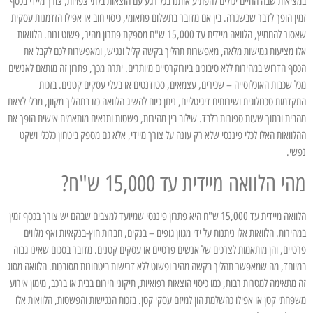
במציאות שבה החיים יכולים להפתיע אותנו בכל רגע עם הוצאות בלתי צפויות, צורך מיידי בכסף
זמין הופך לדבר שבשגרה. בין אם מדובר בתשלום פתאומי, כיסוי חוב או אפילו הזדמנות עסקית
שאסור להחמיץ, הלוואה מיידית עד 15,000 ש"ח מספקת פתרון מהיר, פשוט ונוח. הלוואות
אלו מציעות גמישות מלאה, מאפשרות תהליך בקשה קליל ונגיש, ומאפשרות לכם לקבל את
הכסף הדרוש במהירות ללא סיבוכים ביורוקרטיים מיותרים. יתרה מכך, פתרון זה מותאם לאנשים
מכל שכבות האוכלוסייה – שכירים, עצמאים, סטודנטים או בעלי עסקים קטנים. בזכות
התקדמות טכנולוגית ושירותים דיגיטליים, ניתן כיום להשיג הלוואה כזו בתהליך מקוון, מבלי לצאת
מהבית ובתוך שעות ספורות בלבד. שילוב בין מהירות, פשטות ותנאים מותאמים אישית הופך את
ההלוואות האלו לכלי פיננסי שלא רק עונה על צורך מיידי, אלא גם מספק ביטחון כלכלי ושקט
נפשי.
מהי הלוואה מיידית עד 15,000 ש"ח?
הלוואה מיידית עד 15,000 ש"ח היא פתרון פיננסי שמיועד למצבים שבהם יש צורך בכסף זמין
במהירות. הלוואות אלו ניתנות על ידי מגוון גופים – בנקים, חברות חוץ-בנקאיות ואף מלווים
פרטיים, והן מותאמות לצרכים של אנשים פרטיים או עסקים קטנים. מדובר בסכום שאינו גבוה
במיוחד, מה שמאפשר תהליך בקשה מהיר ופשוט ללא דרישות ביטחונות מסובכות. הלוואה מסוג
זה מתאימה למטרות רבות, כמו כיסוי הוצאות רפואיות, תיקוני חירום בבית או ברכב, מימון אירוע
משפחתי קטן או אפילו כהשלמת הון למיזם עסקי קטן. בזכות הנגישות והפשטות, הלוואות אלו