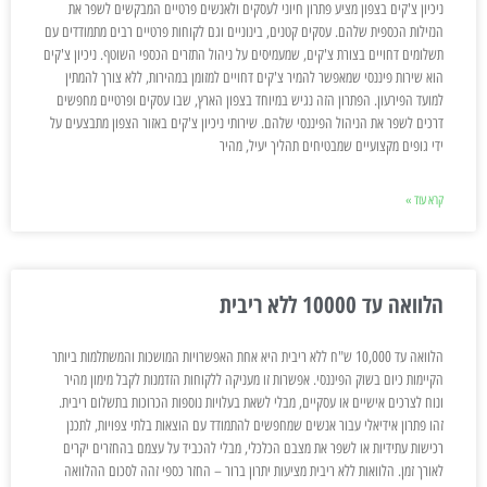
ניכיון צ'קים בצפון מציע פתרון חיוני לעסקים ולאנשים פרטיים המבקשים לשפר את
הנזילות הכספית שלהם. עסקים קטנים, בינוניים וגם לקוחות פרטיים רבים מתמודדים עם
תשלומים דחויים בצורת צ'קים, שמעמיסים על ניהול התזרים הכספי השוטף. ניכיון צ'קים
הוא שירות פיננסי שמאפשר להמיר צ'קים דחויים למזומן במהירות, ללא צורך להמתין
למועד הפירעון. הפתרון הזה נגיש במיוחד בצפון הארץ, שבו עסקים ופרטיים מחפשים
דרכים לשפר את הניהול הפיננסי שלהם. שירותי ניכיון צ'קים באזור הצפון מתבצעים על
ידי גופים מקצועיים שמבטיחים תהליך יעיל, מהיר
קרא עוד »
הלוואה עד 10000 ללא ריבית
הלוואה עד 10,000 ש"ח ללא ריבית היא אחת האפשרויות המושכות והמשתלמות ביותר
הקיימות כיום בשוק הפיננסי. אפשרות זו מעניקה ללקוחות הזדמנות לקבל מימון מהיר
ונוח לצרכים אישיים או עסקיים, מבלי לשאת בעלויות נוספות הכרוכות בתשלום ריבית.
זהו פתרון אידיאלי עבור אנשים שמחפשים להתמודד עם הוצאות בלתי צפויות, לתכנן
רכישות עתידיות או לשפר את מצבם הכלכלי, מבלי להכביד על עצמם בהחזרים יקרים
לאורך זמן. הלוואות ללא ריבית מציעות יתרון ברור – החזר כספי זהה לסכום ההלוואה