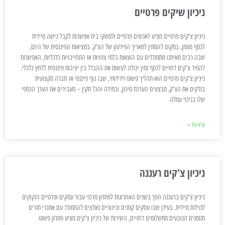
ניכיון שיקים פרטיים
ניכיון צ'קים פרטיים מציע לאנשים פרטיים ולמשקי בית אפשרות לקבל גישה מיידית
לכסף מזומן, במקום להמתין לתאריך הפירעון של הצ'ק. במציאות הפיננסית של היום,
שבה רבים מאיתנו מתמודדים עם הוצאות בלתי צפויות או התחייבויות כלכליות, האפשרות
להמיר צ'קים דחויים לכסף זמין יכולה לעשות את ההבדל בין יציבות פיננסית ללחץ כלכלי.
ניכיון צ'קים פרטיים הוא תהליך פשוט וידידותי, שבו גוף פיננסי או חברה מקצועית
בודקים את הצ'ק, מבצעים הערכת סיכון, ובמידה והכל תקין – מעבירים את הערך הכספי
שלו בניכוי עמלה
קרא עוד »
ניכיון צ'קים רעננה
ניכיון צ'קים ברעננה הפך בשנים האחרונות לפתרון מרכזי עבור עסקים ופרטיים הזקוקים
לנזילות מיידית. בעידן שבו עסקים קטנים ובינוניים נאלצים להתמודד עם אתגרי תזרים
מזומנים הנובעים מתשלומים דחויים, השירות של ניכיון צ'קים מציע פתרון פשוט