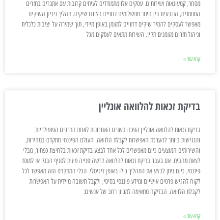
מסחר, קמעונאות ושירותים. עסקים אלו מתמודדים לעיתים קרובות עם אתגרים בתזרים
המזומנים, הנובעים בין היתר מתשלומים דחויים בצורת שיקים. תהליך ניכיון השיקים
מאפשר לעסקים להמיר שיקים דחויים למזומן באופן מיידי, תוך שמירה על יציבות כלכלית
וניהול תזרים מזומנים תקין. השירות מתאים לעסקים מכל
קרא עוד »
בדיקת זכאות להלוואה אונליין
בדיקת זכאות להלוואה אונליין הפכה בשנים האחרונות לאחת הדרכים הפופולריות
והנגישות ביותר להערכת האפשרות לקבלת הלוואה. העולם הפיננסי מתקדם במהירות,
והשירותים המוצעים כיום מאפשרים לכל אחד לבצע בדיקת זכאות בלחיצת כפתור, מבלי
לצאת מהבית. אם בעבר בדיקת זכאות להלוואה דרשה פנייה פיזית לסניף הבנק או למוסד
פיננסי, כיום ניתן לבצע את התהליך כולו באופן דיגיטלי. הכלי המתקדם הזה מאפשר לכל
לקוח להגיש פרטים אישיים ומידע פיננסי בסיסי, ולקבל תשובה מיידית על האפשרות
לקבלת הלוואה. הבדיקה מתאימה למגוון רחב של אנשים:
קרא עוד »