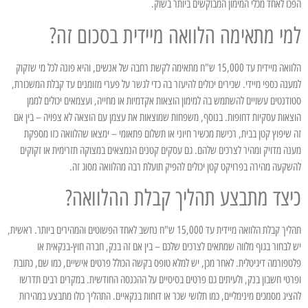
הפכו לאחד מכלי המימון המבוקשים ביותר בשוק.
למי מתאימה הלוואה מיידית בסכום זה?
הלוואה מיידית עד 15,000 ש"ח מתאימה לקשת רחבה של אנשים, והיא פונה לכל מי שזקוק
למענה כספי מיידי. שכירים יכולים להיעזר בה כדי לגשר על פערי מזומנים עד קבלת המשכורת,
סטודנטים עשויים להשתמש בה למימון הוצאות אקדמיות או מחייה, ועצמאים יכולים לממן
הוצאות עסקיות דחופות. בנוסף, משפחות שמוצאות את עצמן עם הוצאה לא צפויה – בין אם
זה שיפוץ קטן בבית, רכישת מכשיר חיוני או תשלום פתאומי – ימצאו שהלוואה כזו מספקת
מענה מדויק ומהיר לצרכים שלהם. גם עסקים קטנים הנמצאים במצוקה תזרימית או זקוקים
להשקעה מהירה בפרויקט קטן יכולים להפיק תועלת רבה מהלוואה מסוג זה.
כיצד מתבצע תהליך קבלת ההלוואה?
תהליך קבלת הלוואה מיידית עד 15,000 ש"ח נחשב לאחד הפשוטים והמהירים ביותר. ראשית,
יש לבחור בגוף מלווה שמתאים לצרכים שלכם – בין אם זה בנק, חברה חוץ-בנקאית או
פלטפורמה דיגיטלית. לאחר מכן, יש למלא טופס בקשה הכולל פרטים אישיים, כמו שם, כתובת
ופרטי חשבון בנק, ולעיתים גם פרטים בסיסיים על ההכנסה החודשית. במקרים רבים תדרשו
להציג מסמכים מינימליים, כמו תלושי שכר או דוחות בנקאיים. התהליך כולו מתבצע במהירות