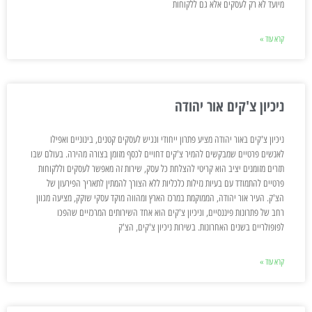
מיועד לא רק לעסקים אלא גם ללקוחות
קרא עוד »
ניכיון צ'קים אור יהודה
ניכיון צ'קים באור יהודה מציע פתרון ייחודי ונגיש לעסקים קטנים, בינוניים ואפילו
לאנשים פרטיים שמבקשים להמיר צ'קים דחויים לכסף מזומן בצורה מהירה. בעולם שבו
תזרים מזומנים יציב הוא קריטי להצלחת כל עסק, שירות זה מאפשר לעסקים וללקוחות
פרטיים להתמודד עם בעיות נזילות כלכליות ללא הצורך להמתין לתאריך הפירעון של
הצ'ק. העיר אור יהודה, הממוקמת במרכז הארץ ומהווה מוקד עסקי שוקק, מציעה מגוון
רחב של פתרונות פיננסיים, וניכיון צ'קים הוא אחד השירותים המרכזיים שהפכו
לפופולריים בשנים האחרונות. בשירות ניכיון צ'קים, הצ'ק
קרא עוד »