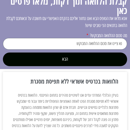
קבלת הלוואה תוך דקות, מלאו פרטים
כאן
אנא מלאו את הטופס הבא ואנו נחזור אליכם בהקדם האפשרי עם תשובה על זכאותכם לקבלת
הלוואה בתנאים הכי טובים שיש!
מה סכום ההלוואה המבוקש?
הבא
הלוואות בכרטיס אשראי ללא תפיסת מסגרת
בעידן הכלכלי המודרני עדים אנו לשינויים מהירים בתחום הפיננסי. הלוואות בכרטיס
אשראי ללא תפיסת מסגרת הפכו לאחת האופציות הפופולריות ביותר עבור מי שמבקש
פתרונות כלכליים גמישים ונגישים. חברת אדם @ שרון הלוואות מתמחה בהענקת
פתרונות מותאמים אישית בתחום זה, ומציעה תהליך פשוט, שקוף ומהיר ללקוחותיה.
פתרון זה פונה לקהל רחב של לקוחות, ביניהם משפחות, יזמים פרטיים ואפילו סטודנטים
הזקוקים למענה מידי לצרכים פיננסיים משתנים. כל מה שצריך לדעת על הלוואות בכרטיס