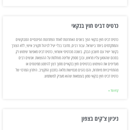
כרטיס דביט חוץ בנקאי
כרטיס דביט חוץ בנקאי הפך בשנים האחרונות לאחד הפתרונות הפיננסיים המבוקשים
והמתקדמים ביותר בישראל. עבור רבים, מדובר בכלי יעיל לניהול תקציב אישי, ללא הצורך
בקשר ישיר עם חשבון הבנק. בשונה מכרטיסי אשראי, כרטיס דביט מאפשר שימוש רק
בסכום שהוטען עליו מראש, ובכך מספק שליטה מוחלטת על ההוצאות. אנשים רבים
מעדיפים את השימוש בכרטיסים חוץ בנקאיים מתוך רצון להימנע ממינוסים או
מהתחייבויות מיותרות, והם נהנים מגמישות מלאה בתכנון התקציב. היתרון המרכזי של
כרטיס דביט חוץ בנקאי טמון בעצמאות שהוא מעניק למשתמש.
קרא עוד »
ניכיון צ'קים בצפון