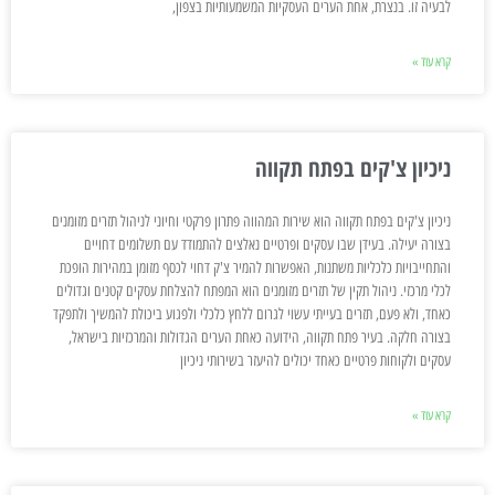
לבעיה זו. בנצרת, אחת הערים העסקיות המשמעותיות בצפון,
קרא עוד »
ניכיון צ'קים בפתח תקווה
ניכיון צ'קים בפתח תקווה הוא שירות המהווה פתרון פרקטי וחיוני לניהול תזרים מזומנים
בצורה יעילה. בעידן שבו עסקים ופרטיים נאלצים להתמודד עם תשלומים דחויים
והתחייבויות כלכליות משתנות, האפשרות להמיר צ'ק דחוי לכסף מזומן במהירות הופכת
לכלי מרכזי. ניהול תקין של תזרים מזומנים הוא המפתח להצלחת עסקים קטנים וגדולים
כאחד, ולא פעם, תזרים בעייתי עשוי לגרום ללחץ כלכלי ולפגוע ביכולת להמשיך ולתפקד
בצורה חלקה. בעיר פתח תקווה, הידועה כאחת הערים הגדולות והמרכזיות בישראל,
עסקים ולקוחות פרטיים כאחד יכולים להיעזר בשירותי ניכיון
קרא עוד »