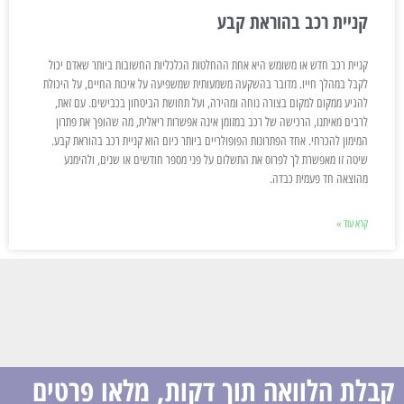
קניית רכב בהוראת קבע
קניית רכב חדש או משומש היא אחת ההחלטות הכלכליות החשובות ביותר שאדם יכול
לקבל במהלך חייו. מדובר בהשקעה משמעותית שמשפיעה על איכות החיים, על היכולת
להגיע ממקום למקום בצורה נוחה ומהירה, ועל תחושת הביטחון בכבישים. עם זאת,
לרבים מאיתנו, הרכישה של רכב במזומן אינה אפשרות ריאלית, מה שהופך את פתרון
המימון להכרחי. אחד הפתרונות הפופולריים ביותר כיום הוא קניית רכב בהוראת קבע.
שיטה זו מאפשרת לך לפרוס את התשלום על פני מספר חודשים או שנים, ולהימנע
מהוצאה חד פעמית כבדה.
קרא עוד »
קבלת הלוואה תוך דקות, מלאו פרטים