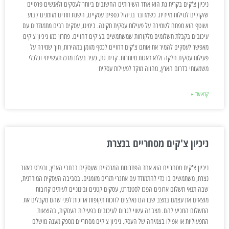
ניכיון צ'קים בקרית גת הוא אחד השירותים החשובים ביותר לעסקים ולאנשים פרטיים
שזקוקים לנזילות מיידית. כשמדובר בניהול כספים עסקיים, השגת תזרים מזומנים קבוע
ושוטף הוא מפתח לשמירה על פעילות עסקית תקינה. בימינו, עסקים רבים מתמודדים עם
עיכובים בקבלת תשלומים מלקוחות שמשתמשים בצ'קים דחויים. פתרון כמו ניכיון צ'קים
מאפשר לעסקים להמיר את אותם צ'קים דחויים לכסף מזומן במהירות, תוך שמירה על
פעילות עסקית חלקה וללא דאגות מיותרות. קרית גת, כעיר בעלת מרכז תעשייתי וכלכלי
משמעותי בדרום הארץ, מהווה מוקד לפעילות עסקית
קרא עוד »
ניכיון צ'קים מסחריים בנצרת
ניכיון צ'קים מסחריים הוא אחד הפתרונות המרכזיים שעסקים ברחבי הארץ, ובפרט באזור
נצרת, משתמשים בו כדי להתמודד עם אתגרי תזרים מזומנים. בסביבה העסקית המודרנית,
שבה תנאי תשלום ארוכים הפכו לסטנדרט, עסקים קטנים ובינוניים לעיתים קרובות
מוצאים את עצמם במצב שבו הם נאלצים לחכות תקופות ארוכות לפני שהם מקבלים את
התשלום המגיע להם. מצב זה עשוי לגרום לעיכובים בפעילות העסקית, בהוצאות
התפעוליות או אפילו בצמיחה של העסק. ניכיון צ'קים מסחריים מספק מענה מושלם