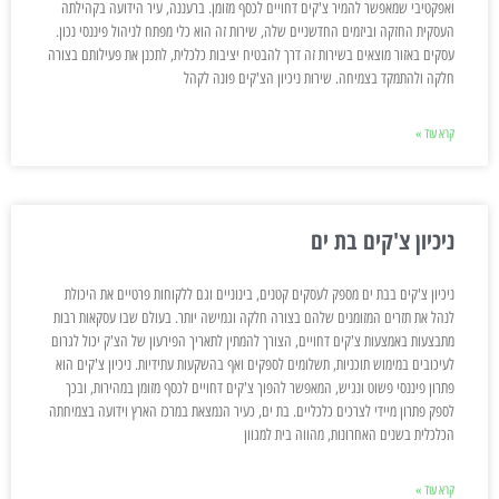
ואפקטיבי שמאפשר להמיר צ'קים דחויים לכסף מזומן. ברעננה, עיר הידועה בקהילתה
העסקית החזקה וביזמים החדשניים שלה, שירות זה הוא כלי מפתח לניהול פיננסי נכון.
עסקים באזור מוצאים בשירות זה דרך להבטיח יציבות כלכלית, לתכנן את פעילותם בצורה
חלקה ולהתמקד בצמיחה. שירות ניכיון הצ'קים פונה לקהל
קרא עוד »
ניכיון צ'קים בת ים
ניכיון צ'קים בבת ים מספק לעסקים קטנים, בינוניים וגם ללקוחות פרטיים את היכולת
לנהל את תזרים המזומנים שלהם בצורה חלקה וגמישה יותר. בעולם שבו עסקאות רבות
מתבצעות באמצעות צ'קים דחויים, הצורך להמתין לתאריך הפירעון של הצ'ק יכול לגרום
לעיכובים במימוש תוכניות, תשלומים לספקים ואף בהשקעות עתידיות. ניכיון צ'קים הוא
פתרון פיננסי פשוט ונגיש, המאפשר להפוך צ'קים דחויים לכסף מזומן במהירות, ובכך
לספק פתרון מיידי לצרכים כלכליים. בת ים, כעיר הנמצאת במרכז הארץ וידועה בצמיחתה
הכלכלית בשנים האחרונות, מהווה בית למגוון
קרא עוד »