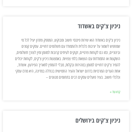
ניכיון צ'קים באשדוד
ניכיון צ'קים באשדוד הוא שירות פיננסי חשוב ומבוקש, המספק פתרון יעיל לכל מי
שמחפש לשמור על יציבות כלכלית ולהתמודד עם תשלומים דחויים. עסקים קטנים
ובינוניים, כמו גם לקוחות פרטיים, זקוקים לעיתים קרובות למזומן זמין לצורך תשלומים,
השקעות או התמודדות עם הוצאות בלתי צפויות. באמצעות ניכיון צ'קים, לקוחות יכולים
להמיר צ'קים דחויים למזומן במהירות ובקלות, מבלי להמתין לתאריך הפירעון. אשדוד,
אחת הערים המרכזיות בדרום ישראל והעיר החמישית בגודלה במדינה, היא מרכז עסקי
וכלכלי חשוב. בעיר פועלים עסקים רבים בתחומים מגוונים –
קרא עוד »
ניכיון צ'קים בירושלים