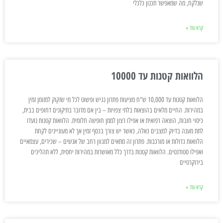
שנלקח, מה שמאפשר תכנון כלכלי
קרא עוד »
הלוואות קטנות עד 10000
הלוואות קטנות עד 10,000 ש"ח מציעות פתרון נגיש ופשוט לכל מי שזקוק למזומן זמין
במהירות. החיים מלאים בהוצאות בלתי צפויות – בין אם מדובר בתיקונים דחופים בבית,
כיסוי חובות, הוצאה רפואית או אפילו רצון לממן חופשה חלומית. הלוואות קטנות נועדו
לתת מענה בדיוק למצבים כאלה, כאשר יש צורך בכסף זמין אך לא מעוניינים לקחת
הלוואות גדולות או מורכבות. פתרון זה מתאים למגוון רחב של אנשים – שכירים, עצמאיים
ואפילו סטודנטים. הלוואות קטנות בדרך כלל מאושרות במהירות יחסית, ללא תהליכים
בירוקרטיים
קרא עוד »