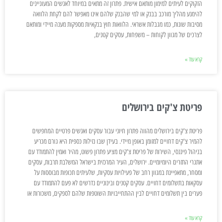
הזקוקים לעיתים למימון מותאם אישית. פתרון זה מתאים במיוחד לאנשים המעוניינים
להימנע מהליך מורכב בבנק או למי שהבנק שלהם אינו מאפשר להם לקחת הלוואה
מסיבות שונות, כמו מגבלות אשראי. הלוואות חוץ בנקאיות מספקות מענה מיידי ומותאם
לצרכים של מגוון לקוחות – משפחות, עסקים קטנים,
קרא עוד »
פריטת צ'קים בירושלים
פריטת צ'קים בירושלים מהווה פתרון חיוני עבור עסקים ואנשים פרטיים המחפשים
להמיר צ'קים דחויים למזומן באופן מיידי. בעידן שבו נזילות כספית היא גורם מכריע
בניהול פיננסי, השירות של פריטת צ'קים מציע פתרון פשוט, מהיר ואמין להתמודד עם
אתגרי התזרים היומיומיים. ירושלים, העיר המרכזית בישראל המשלבת תרבות, עסקים
ומסחר, מתאפיינת במגוון רחב של פעילויות עסקיות, שלעיתים תכופות מבוססות על
עסקאות בתשלומים דחויים. עסקים קטנים ובינוניים נדרשים לא פעם להתמודד עם
פערים בין תשלומים דחויים לבין ההתחייבויות השוטפות שלהם לספקים, משכורות או
קרא עוד »