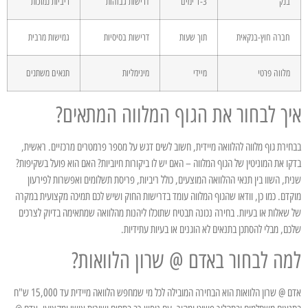
בנק
1-3 ימים
דרישות גבוהות
ריביות נמוכות
חברה חוץ-בנקאית
תוך שעות
דרישות בסיסיות
גמישות מרבית
מלווה פרטי
מיידי
מינימליות
תנאים משתנים
איך לבחור את הגוף המלווה המתאים?
בבחירת גוף מלווה להלוואה מיידית, חשוב לשים דגש על מספר פרמטרים מרכזיים. ראשית,
בדקו את המוניטין של הגוף המלווה – האם יש לו ביקורות חיוביות? האם הוא פועל בשקיפות?
שנית, השוו בין תנאי ההלוואה המוצעים, כולל ריביות, פריסת תשלומים ואפשרות לפירעון
מוקדם. כמו כן, וודאו שהגוף המלווה עומד בדרישות החוק ושיש לכם תמיכה מקצועית במקרה
של שאלות או בעיות. בחירה נכונה תבטיח שתוכלו ליהנות מהלוואה שמתאימה בדיוק לצרכים
שלכם, מבלי להסתכן בתנאים לא הוגנים או בעיות עתידיות.
למה לבחור באדם @ שרון הלוואות?
אדם @ שרון הלוואות הוא הבחירה המובילה לכל מי שמחפש הלוואה מיידית עד 15,000 ש"ח