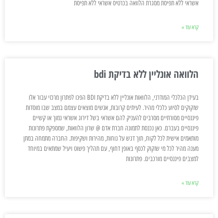
אשראי ללא תפיסת מסגרת הלוואה בכרטיס אשראי ללא תפיסת
קרא עוד »
הלוואה אונליין ללא בדיקת bdi
בעידן הכלכלי המודרני, הלוואות אונליין ללא בדיקת BDI הפכו לפתרון מרכזי עבור אלו
שזקוקים לסיוע כלכלי מהיר. לעיתים קרובות, אנשים מוצאים עצמם במצב שבו מוסדות
פיננסיים מסורתיים מסרבים להעניק להם אשראי בשל דירוג אשראי נמוך או קשיים
פיננסיים בעברם. כאן נכנסת לתמונה חברת אדם @ שרון הלוואות, שמספקת פתרונות
מותאמים אישית לכל לקוח, תוך דגש על נוחות, מהירות ושקיפות. החברה מתמחה במתן
מענה מהיר לכל מי שזקוק לכסף באופן דחוף, עם תהליך פשוט ויעיל שמתאים במיוחד
למצבים פיננסיים מורכבים. פתרונות
קרא עוד »