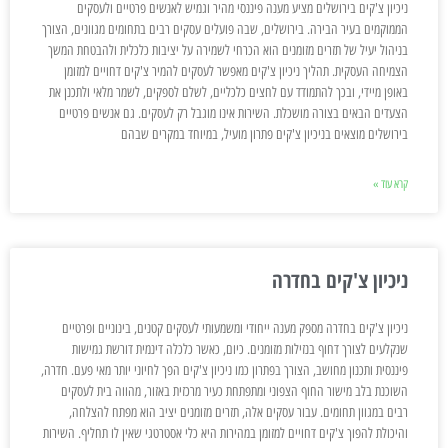
ניכיון צ'קים בירושלים מציע מענה פיננסי מהיר וגמיש לאנשים פרטיים ולעסקים
הממוקמים בעיר הבירה. בירושלים, שבה פועלים עסקים רבים בתחומים מגוונים, הצורך
בניהול יעיל של תזרים מזומנים הוא הכרחי לשמירה על יציבות כלכלית ולהבטחת המשך
הצמיחה העסקית. תהליך ניכיון צ'קים מאפשר לעסקים להמיר צ'קים דחויים למזומן
באופן מיידי, ובכך להתמודד עם לחצים כלכליים, לשלם לספקים, לשמר מלאי ולתכנן את
הצעדים הבאים בצורה מושכלת. השירות אינו מוגבל רק לעסקים. גם אנשים פרטיים
בירושלים מוצאים בניכיון צ'קים פתרון מועיל, במיוחד במקרים שבהם
קרא עוד »
ניכיון צ'קים בחדרה
ניכיון צ'קים בחדרה מספק מענה ייחודי ומשמעותי לעסקים קטנים, בינוניים ופרטיים
שנקלעים לצורך דחוף בנזילות מזומנים. כיום, כאשר כלכלה דינמית דורשת גמישות
פיננסית ותכנון מחושב, הצורך בפתרון כמו ניכיון צ'קים הפך לחיוני יותר מאי פעם. חדרה,
השוכנת בלב מישור החוף הצפוני ומתפתחת כעיר מרכזית באזור, מהווה בית לעסקים
רבים במגוון תחומים. עבור עסקים אלה, תזרים מזומנים יציב הוא מפתח להצלחה,
והיכולת להפוך צ'קים דחויים למזומן במהירות היא כלי אסטרטגי שאין לו תחליף. השירות