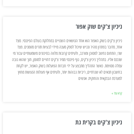
ניכיון צ'קים שוק אפור
ניכיון צ'קים בשוק האפור הוא אחד הנושאים השנויים במחלוקת בעולם הפיננסי. מצד
אחד, מדובר בפתרון מהיר ונגיש שיכול לספק מענה מיידי לבעיות תזרים מזומנים. מצד
שני, התחום נחשב למסוכן ומורכב, ולעיתים קרובות מלווה בסיכונים משמעותיים עבור מי
שנכנס אליו. בתהליך ניכיון צ'קים, גוף פיננסי ממיר צ'קים דחויים למזומן, תוך שהוא גובה
עמלה מסוימת. כאשר התהליך מתבצע על ידי חברות הפועלות בשוק האפור, יש לקחת
בחשבון תנאים לא שגרתיים, ריביות גבוהות יותר, ולעיתים אף פעולות הנעשות מחוץ
למערכת הבנקאית והחוקית. אנשים
קרא עוד »
ניכיון צ'קים בקרית גת