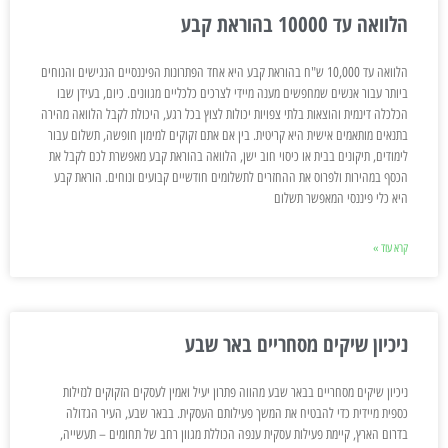
הלוואה עד 10000 בהוראת קבע
הלוואה עד 10,000 ש"ח בהוראת קבע היא אחד הפתרונות הפיננסיים הנגישים והנוחים
ביותר עבור אנשים שמחפשים מענה מיידי לצרכים כלכליים מגוונים. כיום, בעידן שבו
הכלכלה דינמית והוצאות בלתי צפויות יכולות לצוץ בכל רגע, היכולת לקבל הלוואה מהירה
בתנאים מותאמים אישית היא קריטית. בין אם אתם זקוקים למימון חופשה, תשלום עבור
לימודים, תיקונים בבית או כיסוי חוב ישן, הלוואה בהוראת קבע מאפשרת לכם לקבל את
הכסף במהירות ולפרוס את ההחזרים לתשלומים חודשיים קבועים ונוחים. הוראת קבע
היא כלי פיננסי המאפשר תשלום
קרא עוד »
ניכיון שיקים מסחריים באר שבע
ניכיון שיקים מסחריים בבאר שבע מהווה פתרון יעיל ואמין לעסקים הזקוקים לנזילות
כספית מיידית כדי להבטיח את המשך פעילותם העסקית. בבאר שבע, העיר הגדולה
בדרום הארץ, קיימת פעילות עסקית ענפה הכוללת מגוון רחב של תחומים – תעשייה,