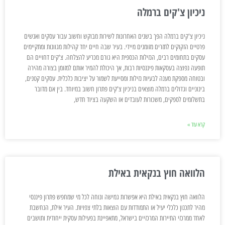
ניכיון צ'קים ברמלה
ניכיון צ'קים ברמלה הפך בשנים האחרונות לשירות מבוקש וחשוב עבור עסקים ואנשים
פרטיים הזקוקים לתזרים מזומנים מיידי. בעיר שבה חיים יחד קהילות מגוונות ומתקיימים
עסקים בתחומים רבים, הנזילות הכספית היא גורם מכריע להצלחה. צ'קים דחויים הם
תופעה נפוצה בעסקאות פיננסיות רבות, אך היכולת להמיר אותם למזומן בצורה מהירה
ובטוחה מספקת מענה לבעיות נזילות ומסייעת לשמור על יציבות כלכלית. עסקים קטנים,
בינוניים וגדולים ברמלה מוצאים בניכיון צ'קים פתרון חשוב במיוחד. בין אם מדובר
בתשלומים לספקים, משכורות לעובדים או השקעה בציוד חדש,
קרא עוד »
הלוואה חוץ בנקאית באילת
הלוואה חוץ בנקאית באילת היא אפשרות גמישה ונוחה לכל מי שמחפש פתרון פיננסי
מהיר לתכנון כלכלי יעיל או התמודדות עם הוצאות בלתי צפויות. העיר אילת, הנחשבת
לאחד ממרכזי התיירות המרכזיים בישראל, מתאפיינת בפעילות עסקית ייחודית ותושבים