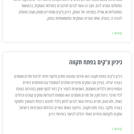
התשלום המגיע להם. מצב זה עשוי לגרום לעיכובים בפעילות העסקית, בהוצאות
התפעוליות או אפילו בצמיחה של העסק. ניכיון צ'קים מסחריים מספק מענה מושלם
לבעיה זו. בנצרת, אחת הערים העסקיות המשמעותיות בצפון,
קרא עוד »
ניכיון צ'קים בפתח תקווה
ניכיון צ'קים בפתח תקווה הוא שירות המהווה פתרון פרקטי וחיוני לניהול תזרים מזומנים
בצורה יעילה. בעידן שבו עסקים ופרטיים נאלצים להתמודד עם תשלומים דחויים
והתחייבויות כלכליות משתנות, האפשרות להמיר צ'ק דחוי לכסף מזומן במהירות הופכת
לכלי מרכזי. ניהול תקין של תזרים מזומנים הוא המפתח להצלחת עסקים קטנים וגדולים
כאחד, ולא פעם, תזרים בעייתי עשוי לגרום ללחץ כלכלי ולפגוע ביכולת להמשיך ולתפקד
בצורה חלקה. בעיר פתח תקווה, הידועה כאחת הערים הגדולות והמרכזיות בישראל,
עסקים ולקוחות פרטיים כאחד יכולים להיעזר בשירותי ניכיון
קרא עוד »