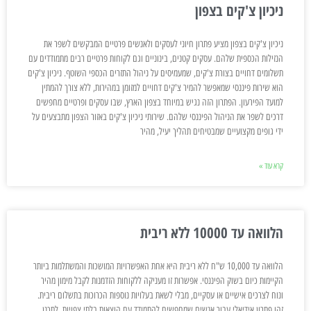
ניכיון צ'קים בצפון
ניכיון צ'קים בצפון מציע פתרון חיוני לעסקים ולאנשים פרטיים המבקשים לשפר את
הנזילות הכספית שלהם. עסקים קטנים, בינוניים וגם לקוחות פרטיים רבים מתמודדים עם
תשלומים דחויים בצורת צ'קים, שמעמיסים על ניהול התזרים הכספי השוטף. ניכיון צ'קים
הוא שירות פיננסי שמאפשר להמיר צ'קים דחויים למזומן במהירות, ללא צורך להמתין
למועד הפירעון. הפתרון הזה נגיש במיוחד בצפון הארץ, שבו עסקים ופרטיים מחפשים
דרכים לשפר את הניהול הפיננסי שלהם. שירותי ניכיון צ'קים באזור הצפון מתבצעים על
ידי גופים מקצועיים שמבטיחים תהליך יעיל, מהיר
קרא עוד »
הלוואה עד 10000 ללא ריבית
הלוואה עד 10,000 ש"ח ללא ריבית היא אחת האפשרויות המושכות והמשתלמות ביותר
הקיימות כיום בשוק הפיננסי. אפשרות זו מעניקה ללקוחות הזדמנות לקבל מימון מהיר
ונוח לצרכים אישיים או עסקיים, מבלי לשאת בעלויות נוספות הכרוכות בתשלום ריבית.
זהו פתרון אידיאלי עבור אנשים שמחפשים להתמודד עם הוצאות בלתי צפויות, לתכנן