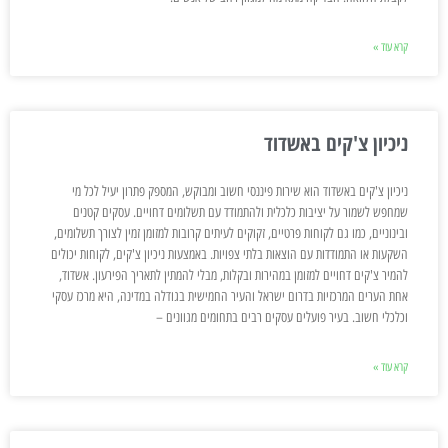
קרא עוד »
ניכיון צ'קים באשדוד
ניכיון צ'קים באשדוד הוא שירות פיננסי חשוב ומבוקש, המספק פתרון יעיל לכל מי
שמחפש לשמור על יציבות כלכלית ולהתמודד עם תשלומים דחויים. עסקים קטנים
ובינוניים, כמו גם לקוחות פרטיים, זקוקים לעיתים קרובות למזומן זמין לצורך תשלומים,
השקעות או התמודדות עם הוצאות בלתי צפויות. באמצעות ניכיון צ'קים, לקוחות יכולים
להמיר צ'קים דחויים למזומן במהירות ובקלות, מבלי להמתין לתאריך הפירעון. אשדוד,
אחת הערים המרכזיות בדרום ישראל והעיר החמישית בגודלה במדינה, היא מרכז עסקי
וכלכלי חשוב. בעיר פועלים עסקים רבים בתחומים מגוונים –
קרא עוד »