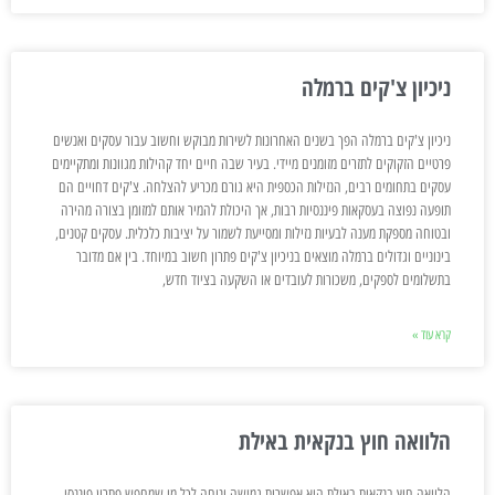
ניכיון צ'קים ברמלה
ניכיון צ'קים ברמלה הפך בשנים האחרונות לשירות מבוקש וחשוב עבור עסקים ואנשים
פרטיים הזקוקים לתזרים מזומנים מיידי. בעיר שבה חיים יחד קהילות מגוונות ומתקיימים
עסקים בתחומים רבים, הנזילות הכספית היא גורם מכריע להצלחה. צ'קים דחויים הם
תופעה נפוצה בעסקאות פיננסיות רבות, אך היכולת להמיר אותם למזומן בצורה מהירה
ובטוחה מספקת מענה לבעיות נזילות ומסייעת לשמור על יציבות כלכלית. עסקים קטנים,
בינוניים וגדולים ברמלה מוצאים בניכיון צ'קים פתרון חשוב במיוחד. בין אם מדובר
בתשלומים לספקים, משכורות לעובדים או השקעה בציוד חדש,
קרא עוד »
הלוואה חוץ בנקאית באילת
הלוואה חוץ בנקאית באילת היא אפשרות גמישה ונוחה לכל מי שמחפש פתרון פיננסי