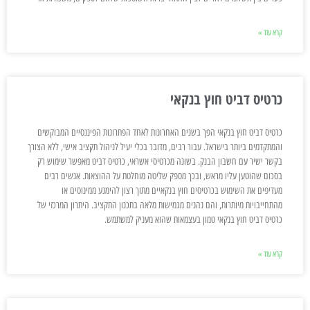
קרא עוד »
כרטיס דביט חוץ בנקאי
כרטיס דביט חוץ בנקאי הפך בשנים האחרונות לאחד הפתרונות הפיננסיים המבוקשים
והמתקדמים ביותר בישראל. עבור רבים, מדובר בכלי יעיל לניהול תקציב אישי, ללא הצורך
בקשר ישיר עם חשבון הבנק. בשונה מכרטיסי אשראי, כרטיס דביט מאפשר שימוש רק
בסכום שהוטען עליו מראש, ובכך מספק שליטה מוחלטת על ההוצאות. אנשים רבים
מעדיפים את השימוש בכרטיסים חוץ בנקאיים מתוך רצון להימנע ממינוסים או
מהתחייבויות מיותרות, והם נהנים מגמישות מלאה בתכנון התקציב. היתרון המרכזי של
כרטיס דביט חוץ בנקאי טמון בעצמאות שהוא מעניק למשתמש.
קרא עוד »