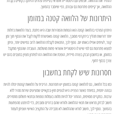
להחזיר את ההלוואה. אנשים עם היסטוריית אשראי בעייתית עלולים להיתקל בקשיים בקבלת
ההלוואה, אך קיימים פתרונות גם עבורם, כפי שיוסבר בהמשך.
היתרונות של הלוואה קטנה במזומן
היתרון המרכזי בהלוואה קטנה הוא הנוחות והמהירות שבה היא ניתנת. בעוד הלוואות גדולות
יותר דורשות תהליך בירוקרטי מסובך, הלוואה קטנה מאפשרת ללקוח לקבל את הכסף תוך זמן
קצר, לעיתים אפילו באותו יום. נוסף לכך, התנאים לקבלת ההלוואה לרוב גמישים יותר, וניתן
למצוא פתרונות גם למי שיש לו היסטוריית אשראי פחות מושלמת. העובדה שהכסף מתקבל
במזומן, או בחשבון הבנק בצורה מיידית, הופכת את ההלוואה הזו לפתרון מצוין במצבים בהם יש
צורך בכסף דחוף.
חסרונות שיש לקחת בחשבון
כמו בכל הלוואה, גם להלוואה קטנה במזומן יש חסרונות. הריבית על הלוואות קטנות יכולה להיות
גבוהה יחסית, במיוחד כאשר הפנייה היא לגופים חוץ-בנקאיים שמציעים שירות מהיר ללא
ערבות. במקרים מסוימים, ההחזר יכול להיות מלווה בעמלות נוספות ובתנאי תשלום מחמירים.
חשוב לבדוק מראש את תנאי ההלוואה ולוודא שהם ברורים ומובנים, כדי להימנע מהפתעות
בהמשך. נוסף לכך, חשוב לוודא שההלוואה לא מכבידה על התקציב האישי ושניתן לעמוד