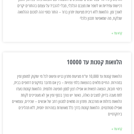
רכישות עתידיות או לשפר את מצבם הכלכלי, מבלי להכביד על עצמם בהחזרים יקרים
לאורך זמן. הלוואות ללא ריבית מציעות יתרון ברור – החזר כספי זהה לסכום ההלוואה
שנלקח, מה שמאפשר תכנון כלכלי
קרא עוד »
הלוואות קטנות עד 10000
הלוואות קטנות עד 10,000 ש"ח מציעות פתרון נגיש ופשוט לכל מי שזקוק למזומן זמין
במהירות. החיים מלאים בהוצאות בלתי צפויות – בין אם מדובר בתיקונים דחופים בבית,
כיסוי חובות, הוצאה רפואית או אפילו רצון לממן חופשה חלומית. הלוואות קטנות נועדו
לתת מענה בדיוק למצבים כאלה, כאשר יש צורך בכסף זמין אך לא מעוניינים לקחת
הלוואות גדולות או מורכבות. פתרון זה מתאים למגוון רחב של אנשים – שכירים, עצמאיים
ואפילו סטודנטים. הלוואות קטנות בדרך כלל מאושרות במהירות יחסית, ללא תהליכים
בירוקרטיים
קרא עוד »