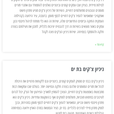
לנזילות מיידית. בעידן שבו עסקים קטנים ובינוניים נאלצים להתמודד עם אתגרי תזרים
מזומנים הנובעים מתשלומים דחויים, השירות של ניכיון צ'קים מציע פתרון פשוט
ואפקטיבי שמאפשר להמיר צ'קים דחויים לכסף מזומן. ברעננה, עיר הידועה בקהילתה
העסקית החזקה וביזמים החדשניים שלה, שירות זה הוא כלי מפתח לניהול פיננסי נכון.
עסקים באזור מוצאים בשירות זה דרך להבטיח יציבות כלכלית, לתכנן את פעילותם בצורה
חלקה ולהתמקד בצמיחה. שירות ניכיון הצ'קים פונה לקהל
קרא עוד »
ניכיון צ'קים בת ים
ניכיון צ'קים בבת ים מספק לעסקים קטנים, בינוניים וגם ללקוחות פרטיים את היכולת
לנהל את תזרים המזומנים שלהם בצורה חלקה וגמישה יותר. בעולם שבו עסקאות רבות
מתבצעות באמצעות צ'קים דחויים, הצורך להמתין לתאריך הפירעון של הצ'ק יכול לגרום
לעיכובים במימוש תוכניות, תשלומים לספקים ואף בהשקעות עתידיות. ניכיון צ'קים הוא
פתרון פיננסי פשוט ונגיש, המאפשר להפוך צ'קים דחויים לכסף מזומן במהירות, ובכך
לספק פתרון מיידי לצרכים כלכליים. בת ים, כעיר הנמצאת במרכז הארץ וידועה בצמיחתה
הכלכלית בשנים האחרונות, מהווה בית למגוון