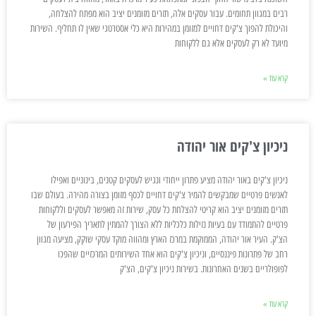
רבים במגוון תחומים. עבור עסקים אלה, תזרים מזומנים יציב הוא מפתח להצלחה,
והיכולת להפוך צ'קים דחויים למזומן במהירות היא כלי אסטרטגי שאין לו תחליף. השירות
מיועד לא רק לעסקים אלא גם ללקוחות
קרא עוד »
ניכיון צ'קים אור יהודה
ניכיון צ'קים באור יהודה מציע פתרון ייחודי ונגיש לעסקים קטנים, בינוניים ואפילו
לאנשים פרטיים שמבקשים להמיר צ'קים דחויים לכסף מזומן בצורה מהירה. בעולם שבו
תזרים מזומנים יציב הוא קריטי להצלחת כל עסק, שירות זה מאפשר לעסקים וללקוחות
פרטיים להתמודד עם בעיות נזילות כלכליות ללא הצורך להמתין לתאריך הפירעון של
הצ'ק. העיר אור יהודה, הממוקמת במרכז הארץ ומהווה מוקד עסקי שוקק, מציעה מגוון
רחב של פתרונות פיננסיים, וניכיון צ'קים הוא אחד השירותים המרכזיים שהפכו
לפופולריים בשנים האחרונות. בשירות ניכיון צ'קים, הצ'ק
קרא עוד »