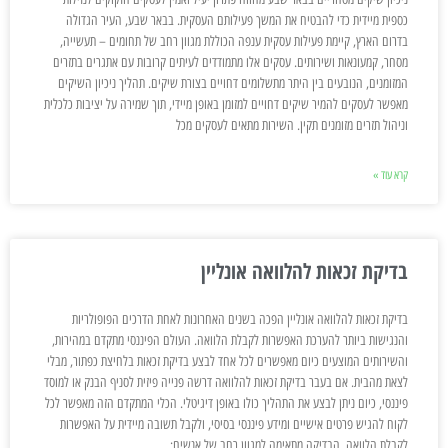
כספית מיידית כדי להבטיח את המשך פעילותם העסקית. בבאר שבע, העיר הגדולה
בדרום הארץ, קיימת פעילות עסקית ענפה הכוללת מגוון רחב של תחומים – תעשייה,
מסחר, קמעונאות ושירותים. עסקים אלו מתמודדים לעיתים קרובות עם אתגרים בתזרים
המזומנים, הנובעים בין היתר מתשלומים דחויים בצורת שיקים. תהליך ניכיון השיקים
מאפשר לעסקים להמיר שיקים דחויים למזומן באופן מיידי, תוך שמירה על יציבות כלכלית
וניהול תזרים מזומנים תקין. השירות מתאים לעסקים מכל
קרא עוד »
בדיקת זכאות להלוואה אונליין
בדיקת זכאות להלוואה אונליין הפכה בשנים האחרונות לאחת הדרכים הפופולריות
והנגישות ביותר להערכת האפשרות לקבלת הלוואה. העולם הפיננסי מתקדם במהירות,
והשירותים המוצעים כיום מאפשרים לכל אחד לבצע בדיקת זכאות בלחיצת כפתור, מבלי
לצאת מהבית. אם בעבר בדיקת זכאות להלוואה דרשה פנייה פיזית לסניף הבנק או למוסד
פיננסי, כיום ניתן לבצע את התהליך כולו באופן דיגיטלי. הכלי המתקדם הזה מאפשר לכל
לקוח להגיש פרטים אישיים ומידע פיננסי בסיסי, ולקבל תשובה מיידית על האפשרות
לקבלת הלוואה. הבדיקה מתאימה למגוון רחב של אנשים: