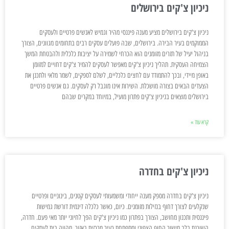
ניכיון צ'קים בירושלים
ניכיון צ'קים בירושלים מציע מענה פיננסי מהיר וגמיש לאנשים פרטיים ולעסקים
הממוקמים בעיר הבירה. בירושלים, שבה פועלים עסקים רבים בתחומים מגוונים, הצורך
בניהול יעיל של תזרים מזומנים הוא הכרחי לשמירה על יציבות כלכלית ולהבטחת המשך
הצמיחה העסקית. תהליך ניכיון צ'קים מאפשר לעסקים להמיר צ'קים דחויים למזומן
באופן מיידי, ובכך להתמודד עם לחצים כלכליים, לשלם לספקים, לשמר מלאי ולתכנן את
הצעדים הבאים בצורה מושכלת. השירות אינו מוגבל רק לעסקים. גם אנשים פרטיים
בירושלים מוצאים בניכיון צ'קים פתרון מועיל, במיוחד במקרים שבהם
קרא עוד »
ניכיון צ'קים בחדרה
ניכיון צ'קים בחדרה מספק מענה ייחודי ומשמעותי לעסקים קטנים, בינוניים ופרטיים
שנקלעים לצורך דחוף בנזילות מזומנים. כיום, כאשר כלכלה דינמית דורשת גמישות
פיננסית ותכנון מחושב, הצורך בפתרון כמו ניכיון צ'קים הפך לחיוני יותר מאי פעם. חדרה,
השוכנת בלב מישור החוף הצפוני ומתפתחת כעיר מרכזית באזור, מהווה בית לעסקים