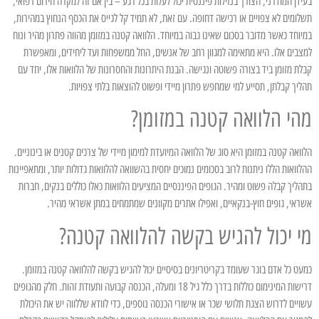
בעידן המודרני, הצורך בנזילות פיננסית יכול לעלות בכל רגע – בין אם זה למקרה חירום רפואי,
תשלומים לא צפויים או רכישה דחופה. עם זאת, לא תמיד קל לגייס את הכסף הנחוץ במהירות,
במיוחד כאשר מדובר בסכום שאינו גבוה במיוחד. הלוואה קטנה במזומן מהווה פתרון מהיר ונוח
למצבים אלו. היא מתאימה למגוון רחב של אנשים, החל ממשפחות ועד ליחידים, ומאפשרת
קבלת מזומן ביד בצורה פשוטה ונגישה. הבנת היתרונות והחסרונות של הלוואות אלו, יחד עם
תהליך קבלתן, תסייע למי שמחפש פתרון מיידי ופשוט להוצאות בלתי צפויות.
מהי הלוואה קטנה במזומן?
הלוואה קטנה במזומן היא סוג של הלוואה המיועדת למימון מיידי של צרכים קטנים או בינוניים.
ההלוואות הללו ניתנות לרוב בסכומים נמוכים יחסית בהשוואה להלוואות גדולות יותר, ומתאפיינות
בתהליך קבלה פשוט ומהיר. הגופים הפיננסיים המציעים הלוואות כאלו כוללים בנקים, חברות
אשראי, גופים חוץ-בנקאיים, ואפילו אתרים מקוונים שמתמחים במתן אשראי מהיר.
מי יכול להגיש בקשה להלוואה קטנה?
כמעט כל אדם בוגר שעומד בקריטריונים בסיסיים יכול להגיש בקשה להלוואה קטנה במזומן.
דרישות המינימום כוללות בדרך כלל גיל 18 ומעלה, הכנסה קבועה ותעודת זהות. חלק מהגופים
עשויים לדרוש הצגת תלושי שכר או אישורי הכנסה נוספים, כדי לוודא שללווה יש את היכולת