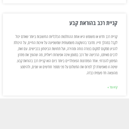
קניית רכב בהוראת קבע
קניית רכב חדש או משומש היא אחת ההחלטות הכלכליות החשובות ביותר שאדם יכול
לקבל במהלך חייו. מדובר בהשקעה משמעותית שמשפיעה על איכות החיים, על היכולת
להגיע ממקום למקום בצורה נוחה ומהירה, ועל תחושת הביטחון בכבישים. עם זאת,
לרבים מאיתנו, הרכישה של רכב במזומן אינה אפשרות ריאלית, מה שהופך את פתרון
המימון להכרחי. אחד הפתרונות הפופולריים ביותר כיום הוא קניית רכב בהוראת קבע.
שיטה זו מאפשרת לך לפרוס את התשלום על פני מספר חודשים או שנים, ולהימנע
מהוצאה חד פעמית כבדה.
קרא עוד »