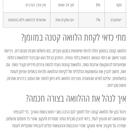
מקס
8%
תוך 24 שעות
אין צורך בערבים
ישראכרט
7%
יום עסקים אחד
אפשרות להלוואה ללא בטחונות
מתי כדאי לקחת הלוואה קטנה במזומן?
הלוואה קטנה במזומן יכולה להיות שימושית במגוון מצבים, כמו תשלום חובות מצטברים, רכישת
מוצר חשוב או כיסוי הוצאה רפואית בלתי צפויה. היתרון הגדול הוא שבניגוד להלוואות גדולות
שמיועדות להשקעות ארוכות טווח, הלוואות קטנות נועדו לכסות צרכים מידיים וקצרי טווח. עם
זאת, חשוב להבין את המשמעות הכלכלית של לקיחת ההלוואה ולהיות בטוחים שניתן לעמוד
בתשלומים. עליכם לוודא שהמטרה מצריכה הלוואה ולא ניתן לפתור את המצב בדרכים אחרות,
פחות מכבידות.
איך לנהל את ההלוואה בצורה חכמה?
ניהול נכון של הלוואה קטנה יכול לחסוך לכם הרבה כאבי ראש בטווח הארוך. כדי להבטיח
שההלוואה לא תהפוך לעול, כדאי להכין תוכנית החזר מסודרת ולעקוב אחרי כל תשלום ותשלום.
שמירה על תקציב אישי ומעקב אחרי ההכנסות וההוצאות יכולים להבטיח שתצליחו לעמוד