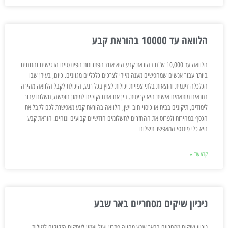
הלוואה עד 10000 בהוראת קבע
הלוואה עד 10,000 ש"ח בהוראת קבע היא אחד הפתרונות הפיננסיים הנגישים והנוחים
ביותר עבור אנשים שמחפשים מענה מיידי לצרכים כלכליים מגוונים. כיום, בעידן שבו
הכלכלה דינמית והוצאות בלתי צפויות יכולות לצוץ בכל רגע, היכולת לקבל הלוואה מהירה
בתנאים מותאמים אישית היא קריטית. בין אם אתם זקוקים למימון חופשה, תשלום עבור
לימודים, תיקונים בבית או כיסוי חוב ישן, הלוואה בהוראת קבע מאפשרת לכם לקבל את
הכסף במהירות ולפרוס את ההחזרים לתשלומים חודשיים קבועים ונוחים. הוראת קבע
היא כלי פיננסי המאפשר תשלום
קרא עוד »
ניכיון שיקים מסחריים באר שבע
ניכיון שיקים מסחריים בבאר שבע מהווה פתרון יעיל ואמין לעסקים הזקוקים לנזילות