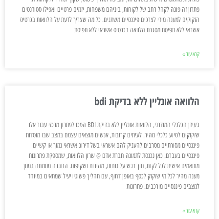
פתרון זה פונה לקהל רחב של לקוחות, ביניהם משפחות, יזמים פרטיים ואפילו סטודנטים
הזקוקים למענה מידי לצרכים פיננסיים משתנים. כל מה שצריך לדעת על הלוואות בכרטיס
אשראי ללא תפיסת מסגרת הלוואה בכרטיס אשראי ללא תפיסת
קרא עוד »
הלוואה אונליין ללא בדיקת bdi
בעידן הכלכלי המודרני, הלוואות אונליין ללא בדיקת BDI הפכו לפתרון מרכזי עבור אלו
שזקוקים לסיוע כלכלי מהיר. לעיתים קרובות, אנשים מוצאים עצמם במצב שבו מוסדות
פיננסיים מסורתיים מסרבים להעניק להם אשראי בשל דירוג אשראי נמוך או קשיים
פיננסיים בעברם. כאן נכנסת לתמונה חברת אדם @ שרון הלוואות, שמספקת פתרונות
מותאמים אישית לכל לקוח, תוך דגש על נוחות, מהירות ושקיפות. החברה מתמחה במתן
מענה מהיר לכל מי שזקוק לכסף באופן דחוף, עם תהליך פשוט ויעיל שמתאים במיוחד
למצבים פיננסיים מורכבים. פתרונות
קרא עוד »