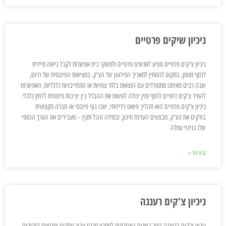
ניכיון שיקים פרטיים
ניכיון צ'קים פרטיים מציע לאנשים פרטיים ולמשקי בית אפשרות לקבל גישה מיידית
לכסף מזומן, במקום להמתין לתאריך הפירעון של הצ'ק. במציאות הפיננסית של היום,
שבה רבים מאיתנו מתמודדים עם הוצאות בלתי צפויות או התחייבויות כלכליות, האפשרות
להמיר צ'קים דחויים לכסף זמין יכולה לעשות את ההבדל בין יציבות פיננסית ללחץ כלכלי.
ניכיון צ'קים פרטיים הוא תהליך פשוט וידידותי, שבו גוף פיננסי או חברה מקצועית
בודקים את הצ'ק, מבצעים הערכת סיכון, ובמידה והכל תקין – מעבירים את הערך הכספי
שלו בניכוי עמלה
קרא עוד »
ניכיון צ'קים רעננה
ניכיון צ'קים ברעננה הפך בשנים האחרונות לפתרון מרכזי עבור עסקים ופרטיים הזקוקים