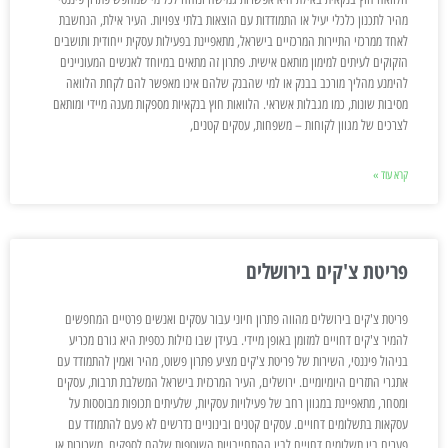
מהיר לתכנון כלכלי יעיל או התמודדות עם הוצאות בלתי צפויות. העיר אילת, הנחשבת
לאחד ממרכזי התיירות המרכזיים בישראל, מתאפיינת בפעילות עסקית ייחודית ותושבים
הזקוקים לעיתים למימון מותאם אישית. פתרון זה מתאים במיוחד לאנשים המעוניינים
להימנע מהליך מורכב בבנק או למי שהבנק שלהם אינו מאפשר להם לקחת הלוואה
מסיבות שונות, כמו מגבלות אשראי. הלוואות חוץ בנקאיות מספקות מענה מיידי ומותאם
לצרכים של מגוון לקוחות – משפחות, עסקים קטנים,
קרא עוד »
פריטת צ'קים בירושלים
פריטת צ'קים בירושלים מהווה פתרון חיוני עבור עסקים ואנשים פרטיים המחפשים
להמיר צ'קים דחויים למזומן באופן מיידי. בעידן שבו נזילות כספית היא גורם מכריע
בניהול פיננסי, השירות של פריטת צ'קים מציע פתרון פשוט, מהיר ואמין להתמודד עם
אתגרי התזרים היומיומיים. ירושלים, העיר המרכזית בישראל המשלבת תרבות, עסקים
ומסחר, מתאפיינת במגוון רחב של פעילויות עסקיות, שלעיתים תכופות מבוססות על
עסקאות בתשלומים דחויים. עסקים קטנים ובינוניים נדרשים לא פעם להתמודד עם
פערים בין תשלומים דחויים לבין ההתחייבויות השוטפות שלהם לספקים, משכורות או