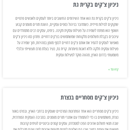
ניכיון צ'קים בקרית גת
ניכיון צ'קים בקרית גת הוא אחד השירותים החשובים ביותר לעסקים ולאנשים פרטיים
שזקוקים לנזילות מיידית. כשמדובר בניהול כספים עסקיים, השגת תזרים מזומנים קבוע
ושוטף הוא מפתח לשמירה על פעילות עסקית תקינה. בימינו, עסקים רבים מתמודדים עם
עיכובים בקבלת תשלומים מלקוחות שמשתמשים בצ'קים דחויים. פתרון כמו ניכיון צ'קים
מאפשר לעסקים להמיר את אותם צ'קים דחויים לכסף מזומן במהירות, תוך שמירה על
פעילות עסקית חלקה וללא דאגות מיותרות. קרית גת, כעיר בעלת מרכז תעשייתי וכלכלי
משמעותי בדרום הארץ, מהווה מוקד לפעילות עסקית
קרא עוד »
ניכיון צ'קים מסחריים בנצרת
ניכיון צ'קים מסחריים הוא אחד הפתרונות המרכזיים שעסקים ברחבי הארץ, ובפרט באזור
נצרת, משתמשים בו כדי להתמודד עם אתגרי תזרים מזומנים. בסביבה העסקית המודרנית,
שבה תנאי תשלום ארוכים הפכו לסטנדרט, עסקים קטנים ובינוניים לעיתים קרובות
מוצאים את עצמם במצב שבו הם נאלצים לחכות תקופות ארוכות לפני שהם מקבלים את