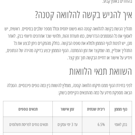
בהחזרים באופן קבוע.
איך להגיש בקשה להלוואה קטנה?
תהליך הגשת בקשה להלוואה קטנה הוא פשוט יחסית וכולל מספר שלבים בסיסיים. ראשית, יש
לאסוף את כל המסמכים הנדרשים, כמו תעודת זהות, תלושי שכר אחרונים ודיווחי בנק. לאחר
מכן, יש לפנות לגוף המממן ולמלא את טופס הבקשה. בחלק מהמקרים ניתן לבצע את כל
התהליך אונליין, מה שמקצר את זמן ההמתנה. הגוף המממן יבצע בדיקה מהירה של הנתונים,
ויודיע על אישור או דחיית הבקשה תוך זמן קצר.
השוואת תנאי הלוואות
לפני בחירת הגוף ממנו תיקחו הלוואה קטנה, מומלץ להשוות בין כמה גופים פיננסיים. הטבלה
הבאה מספקת מידע על כמה מהתנאים הקיימים בשוק:
גוף מממן
ריבית שנתית
זמן אישור
תנאים נוספים
בנק לאומי
6.5%
עד 3 ימי עסקים
תנאים נוחים לפריסת תשלומים