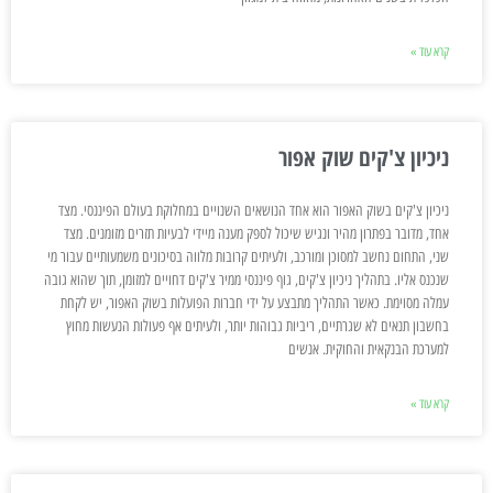
קרא עוד »
ניכיון צ'קים שוק אפור
ניכיון צ'קים בשוק האפור הוא אחד הנושאים השנויים במחלוקת בעולם הפיננסי. מצד
אחד, מדובר בפתרון מהיר ונגיש שיכול לספק מענה מיידי לבעיות תזרים מזומנים. מצד
שני, התחום נחשב למסוכן ומורכב, ולעיתים קרובות מלווה בסיכונים משמעותיים עבור מי
שנכנס אליו. בתהליך ניכיון צ'קים, גוף פיננסי ממיר צ'קים דחויים למזומן, תוך שהוא גובה
עמלה מסוימת. כאשר התהליך מתבצע על ידי חברות הפועלות בשוק האפור, יש לקחת
בחשבון תנאים לא שגרתיים, ריביות גבוהות יותר, ולעיתים אף פעולות הנעשות מחוץ
למערכת הבנקאית והחוקית. אנשים
קרא עוד »