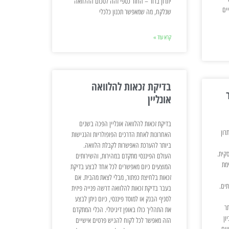
יתרון ברור – החזר כספי זהה לסכום ההלוואה
ים
שנלקח, מה שמאפשר תכנון כלכלי
קרא עוד »
בדיקת זכאות להלוואה
אונליין
בדיקת זכאות להלוואה אונליין הפכה בשנים
רון
האחרונות לאחת הדרכים הפופולריות והנגישות
ביותר להערכת האפשרות לקבלת הלוואה.
קית.
העולם הפיננסי מתקדם במהירות, והשירותים
מת
המוצעים כיום מאפשרים לכל אחד לבצע בדיקת
זכאות בלחיצת כפתור, מבלי לצאת מהבית. אם
ים.
בעבר בדיקת זכאות להלוואה דרשה פנייה פיזית
לסניף הבנק או למוסד פיננסי, כיום ניתן לבצע
ר
את התהליך כולו באופן דיגיטלי. הכלי המתקדם
ון
הזה מאפשר לכל לקוח להגיש פרטים אישיים