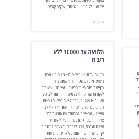
בנקאיות מספקות מענה מיידי ומותאם לצרכים
של מגוון לקוחות – משפחות, עסקים קטנים,
קרא עוד »
הלוואה עד 10000 ללא
ריבית
ם
הלוואה עד 10,000 ש"ח ללא ריבית היא אחת
ות
האפשרויות המושכות והמשתלמות ביותר
הקיימות כיום בשוק הפיננסי. אפשרות זו מעניקה
ם
ללקוחות הזדמנות לקבל מימון מהיר ונוח לצרכים
אישיים או עסקיים, מבלי לשאת בעלויות נוספות
רות
הכרוכות בתשלום ריבית. זהו פתרון אידיאלי עבור
ן
אנשים שמחפשים להתמודד עם הוצאות בלתי
צפויות, לתכנן רכישות עתידיות או לשפר את
מצבם הכלכלי, מבלי להכביד על עצמם בהחזרים
יקרים לאורך זמן. הלוואות ללא ריבית מציעות