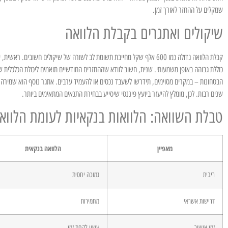
שמקלים על ההחזר לאורך זמן.
שיקולים ואתגרים בקבלת הלוואה
קבלת הלוואה גדולה כמו 600 אלף שקל מחייבת תשומת לב לשורה של שיקולים חשובי
כוללת גבוהה באופן משמעותי. שנית, חשוב לוודא שההחזרים החודשיים תואמים ליכולת הכלכלית ש
הבטחונות – במקרים מסוימים, תידרשו לשעבד נכסים או להעמיד ערבים. אתגר נוסף הוא שמירה על
שנים רבות. לכן, מומלץ להיעזר ביועץ פיננסי שיסייע בבחירת התנאים המתאימים ביותר.
טבלת השוואה: הלוואות בנקאיות לעומת הלוואו
מאפיין
הלוואה בנקאית
ריבית
נמוכה יחסית
דרישות אשראי
מחמירות
זמן אישור
עשוי לקחת זמן