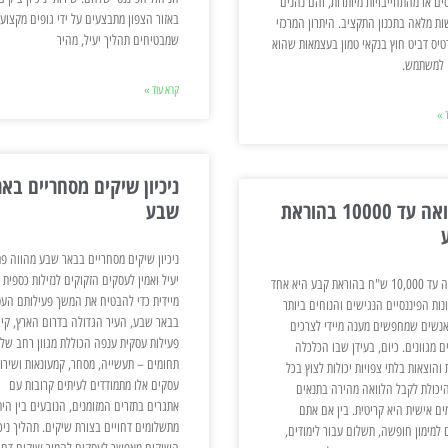
ים או מהתחייבויות מיותרות, והם נהנים
באזור הצפון מתבצעים על ידי גופים מקצועי
ות מלאה בתכנון התקציב. היתרון המרכזי
שמבטיחים תהליך יעיל, מהיר
טיס דביט חוץ בנקאי טמון בעצמאות שהוא
 למשתמש.
קרא עוד »
 »
ניכיון שיקים מסחריים באר
הלוואה עד 10000 בהוראת
שבע
ניכיון שיקים מסחריים בבאר שבע מהווה פת
יעיל ואמין לעסקים הזקוקים לנזילות כספית
הלוואה עד 10,000 ש"ח בהוראת קבע היא אחד
מיידית כדי להבטיח את המשך פעילותם העס
נות הפיננסיים הנגישים והנוחים ביותר
בבאר שבע, העיר הגדולה בדרום הארץ, קיי
אנשים שמחפשים מענה מיידי לצרכים
פעילות עסקית ענפה הכוללת מגוון רחב של
ם מגוונים. כיום, בעידן שבו הכלכלה
תחומים – תעשייה, מסחר, קמעונאות ושירות
 והוצאות בלתי צפויות יכולות לצוץ בכל
עסקים אלו מתמודדים לעיתים קרובות עם
היכולת לקבל הלוואה מהירה בתנאים
אתגרים בתזרים המזומנים, הנובעים בין הית
ים אישית היא קריטית. בין אם אתם
מתשלומים דחויים בצורת שיקים. תהליך ניכי
 למימון חופשה, תשלום עבור לימודים,