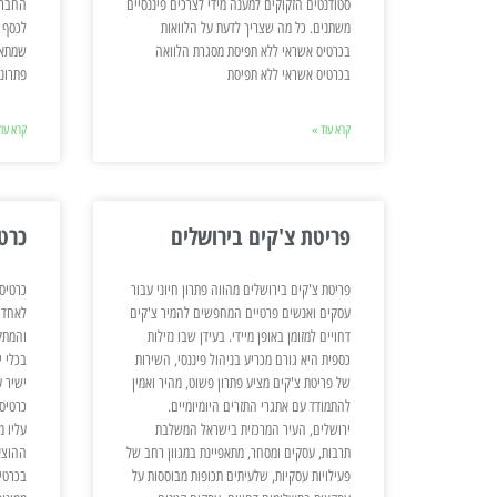
סטודנטים הזקוקים למענה מידי לצרכים פיננסיים
החברה
משתנים. כל מה שצריך לדעת על הלוואות
לכסף 
בכרטיס אשראי ללא תפיסת מסגרת הלוואה
שמתאי
בכרטיס אשראי ללא תפיסת
פתרונ
קרא עוד »
קרא עוד
פריטת צ'קים בירושלים
כרט
פריטת צ'קים בירושלים מהווה פתרון חיוני עבור
כרטיס
עסקים ואנשים פרטיים המחפשים להמיר צ'קים
לאחד 
דחויים למזומן באופן מיידי. בעידן שבו נזילות
והמתק
כספית היא גורם מכריע בניהול פיננסי, השירות
בכלי י
של פריטת צ'קים מציע פתרון פשוט, מהיר ואמין
ישיר 
להתמודד עם אתגרי התזרים היומיומיים.
כרטיס
ירושלים, העיר המרכזית בישראל המשלבת
עליו 
תרבות, עסקים ומסחר, מתאפיינת במגוון רחב של
ההוצא
פעילויות עסקיות, שלעיתים תכופות מבוססות על
בכרטי