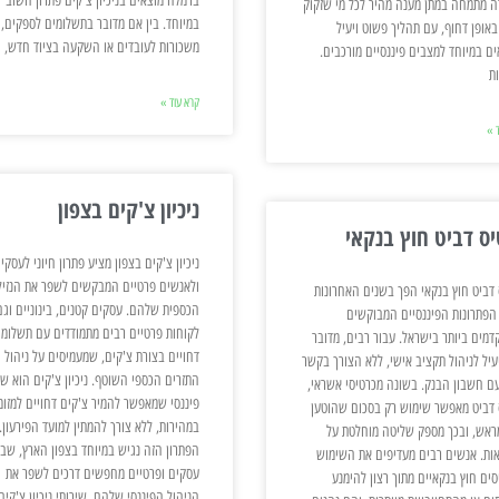
ברמלה מוצאים בניכיון צ'קים פתרון חשוב
 מתמחה במתן מענה מהיר לכל מי שזקוק
במיוחד. בין אם מדובר בתשלומים לספקים,
באופן דחוף, עם תהליך פשוט ויעיל
משכורות לעובדים או השקעה בציוד חדש,
ם במיוחד למצבים פיננסיים מורכבים.
ות
קרא עוד »
 »
ניכיון צ'קים בצפון
יס דביט חוץ בנקאי
ניכיון צ'קים בצפון מציע פתרון חיוני לעסקי
ולאנשים פרטיים המבקשים לשפר את הנזיל
 דביט חוץ בנקאי הפך בשנים האחרונות
הכספית שלהם. עסקים קטנים, בינוניים וגם
הפתרונות הפיננסיים המבוקשים
לקוחות פרטיים רבים מתמודדים עם תשלומי
דמים ביותר בישראל. עבור רבים, מדובר
דחויים בצורת צ'קים, שמעמיסים על ניהול
עיל לניהול תקציב אישי, ללא הצורך בקשר
התזרים הכספי השוטף. ניכיון צ'קים הוא שי
עם חשבון הבנק. בשונה מכרטיסי אשראי,
פיננסי שמאפשר להמיר צ'קים דחויים למזומ
 דביט מאפשר שימוש רק בסכום שהוטען
במהירות, ללא צורך להמתין למועד הפירעון.
מראש, ובכך מספק שליטה מוחלטת על
הפתרון הזה נגיש במיוחד בצפון הארץ, שבו
ות. אנשים רבים מעדיפים את השימוש
עסקים ופרטיים מחפשים דרכים לשפר את
סים חוץ בנקאיים מתוך רצון להימנע
הניהול הפיננסי שלהם. שירותי ניכיון צ'קים