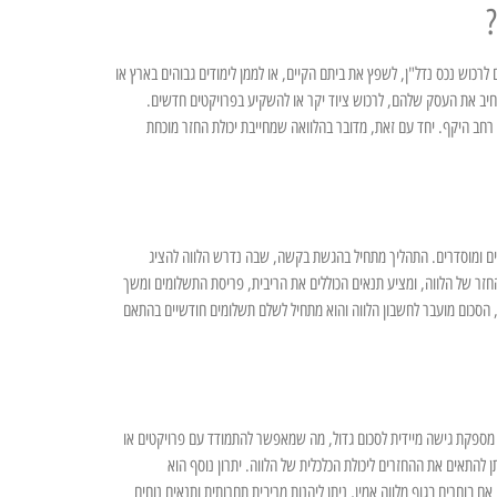
רכוש נכס נדל"ן, לשפץ את ביתם הקיים, או לממן לימודים גבוהים בארץ או
רחיב את העסק שלהם, לרכוש ציוד יקר או להשקיע בפרויקטים חדשים.
י רחב היקף. יחד עם זאת, מדובר בהלוואה שמחייבת יכולת החזר מוכחת
 תנאים ברורים ומוסדרים. התהליך מתחיל בהגשת בקשה, שבה נדרש הלווה להציג
ההחזר של הלווה, ומציע תנאים הכוללים את הריבית, פריסת התשלומים ומשך
ה, הסכום מועבר לחשבון הלווה והוא מתחיל לשלם תשלומים חודשיים בהתאם
ראשית, היא מספקת גישה מיידית לסכום גדול, מה שמאפשר להתמודד עם פרויקטים או
להתאים את ההחזרים ליכולת הכלכלית של הלווה. יתרון נוסף הוא
 בוחרים בגוף מלווה אמין, ניתן ליהנות מריבית תחרותית ותנאים נוחים