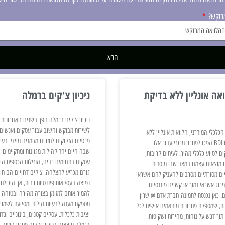
מבוקש?
הבא
אה אונליין ללא בדיקת
ניכיון צ'קים ברמלה
ניכיון צ'קים ברמלה הפך בשנים האחרונות
לשירות מבוקש וחשוב עבור עסקים ואנשים
הכלכלי המודרני, הלוואות אונליין ללא
פרטיים הזקוקים לתזרים מזומנים מיידי. בעי
בדיקת BDI הפכו לפתרון מרכזי עבור אלו
שבה חיים יחד קהילות מגוונות ומתקיימים
ם לסיוע כלכלי מהיר. לעיתים קרובות,
עסקים בתחומים רבים, הנזילות הכספית הי
 מוצאים עצמם במצב שבו מוסדות
גורם מכריע להצלחה. צ'קים דחויים הם תו
יים מסורתיים מסרבים להעניק להם אשראי
נפוצה בעסקאות פיננסיות רבות, אך היכולת
רוג אשראי נמוך או קשיים פיננסיים
להמיר אותם למזומן בצורה מהירה ובטוחה
. כאן נכנסת לתמונה חברת אדם @ שרון
מספקת מענה לבעיות נזילות ומסייעת לשמור
ות, שמספקת פתרונות מותאמים אישית לכל
יציבות כלכלית. עסקים קטנים, בינוניים וגדו
תוך דגש על נוחות, מהירות ושקיפות.