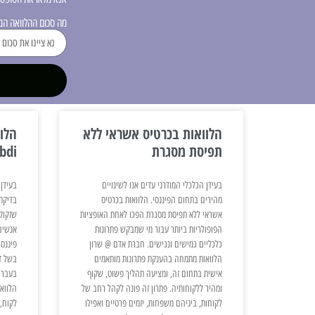
מה סכום ההלוואה ה
הלוואות בכרטיס אשראי ללא
הלוו
תפיסת מסגרת
bdi
בעידן הכלכלי המודרני עדים אנו לשינויים
בעידן 
מהירים בתחום הפיננסי. הלוואות בכרטיס
אשראי ללא תפיסת מסגרת הפכו לאחת האופציות
שזקוקי
הפופולריות ביותר עבור מי שמבקש פתרונות
אנשים
כלכליים גמישים ונגישים. חברת אדם @ שרון
פיננס
הלוואות מתמחה בהענקת פתרונות מותאמים
בשל די
אישית בתחום זה, ומציעה תהליך פשוט, שקוף
בעברם
ומהיר ללקוחותיה. פתרון זה פונה לקהל רחב של
הלווא
לקוחות, ביניהם משפחות, יזמים פרטיים ואפילו
לקוח, 