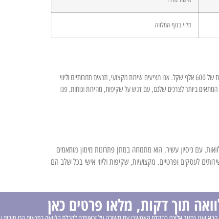
תלוי בגוף המלווה
שרון הלוואות מתמחה במתן פתרונות מימון מותאמים אישית להלוואות בסכומים גדולים, כולל הלוואות של 600 אלף שקל. אנו מציעים שירות מקצועי, תנאים תחרותיים וליווי
 המתאים ביותר לצרכים שלכם, עם דגש על שקיפות, מהירות ונוחות. פנו
ון, מומחה פיננסי מוביל, עומד מאחורי הצלחת UFU הלוואות. עם ניסיון עשיר, הוא מתמחה במתן פתרונות מימון מותאמים
שירותים לעסקים ופרטיים. מקצועיות, שקיפות וליווי אישי בכל שלב הם
ואה תוך דקות, מלאו פרטים כאן
הבא ואנו נחזור אליכם בהקדם האפשרי עם תשובה על זכאותכם לקבלת הלוואה בתנאים הכי טובים ש