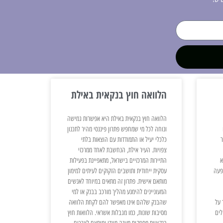
הלוואה חוץ בנקאית באילת
הלוואה חוץ בנקאית באילת היא אפשרות גמישה
ונוחה לכל מי שמחפש פתרון פיננסי מהיר לתכנון
ר
כלכלי יעיל או התמודדות עם הוצאות בלתי
צפויות. העיר אילת, הנחשבת לאחד ממרכזי
א
התיירות המרכזיים בישראל, מתאפיינת בפעילות
פעה
עסקית ייחודית ותושבים הזקוקים לעיתים למימון
מותאם אישית. פתרון זה מתאים במיוחד לאנשים
המעוניינים להימנע מהליך מורכב בבנק או למי
 על
שהבנק שלהם אינו מאפשר להם לקחת הלוואה
לים
מסיבות שונות, כמו מגבלות אשראי. הלוואות חוץ