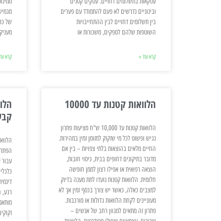
עסקאות בתשלומים דחויים. עסקים קטנים
ממינוס
ובינוניים נדרשים לא פעם להתמודד עם פערים
מגמיש
בין תשלומים דחויים לבין ההתחייבויות
של כר
השוטפות שלהם לספקים, משכורות או
מעניק
קרא עוד »
קרא עוד
הלוואות קטנות עד 10000
קבע
הלוואות קטנות עד 10,000 ש"ח מציעות פתרון
נגיש ופשוט לכל מי שזקוק למזומן זמין במהירות.
החיים מלאים בהוצאות בלתי צפויות – בין אם
הפתרו
מדובר בתיקונים דחופים בבית, כיסוי חובות,
עבור 
הוצאה רפואית או אפילו רצון לממן חופשה
כלכליי
חלומית. הלוואות קטנות נועדו לתת מענה בדיוק
דינמית
למצבים כאלה, כאשר יש צורך בכסף זמין אך לא
רגע, 
מעוניינים לקחת הלוואות גדולות או מורכבות.
מותאמ
פתרון זה מתאים למגוון רחב של אנשים –
זקוקים