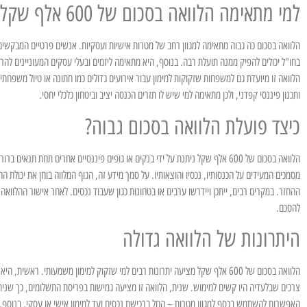
למי מתאימה הלוואה בסכום של 600 אלף שקל?
הלוואה בסכום כה גבוה מתאימה למגוון רחב של מטרות אישיות ועסקיות. אנשים פרטיים המבקשים ל
בחו"ל יכולים להפיק ממנה תועלת רבה. בנוסף, היא מתאימה ליזמים ובעלי עסקים המעוניינים לה
הלוואה זו מיועדת גם למשפחות שזקוקות למימון עבור אירועים גדולים כמו חתונה או טיול משפחת
ותכנון פיננסי קפדני, ולכן מתאימה למי שיש לו תזרים הכנסה יציב וביטחון כלכלי יחסי.
כיצד פועלת הלוואה בסכום גבוה?
הלוואה בסכום של 600 אלף שקל ניתנת על ידי בנקים או גופים פיננסיים אחרים תחת
מסמכים המעידים על הכנסותיו, נכסיו והוצאותיו. על סמך מידע זה, הגוף המלווה בוחן את יכולת 
ההחזר. במקרים רבים, ייתכן ויידרשו ערבים או בטחונות כגון שעבוד נכסים. לאחר אישור ההלווא
להסכם.
היתרונות של הלוואה גדולה
הלוואה בסכום של 600 אלף שקל מציעה יתרונות רבים למי שזקוק למימון משמעותי. 
צרכים שבלעדיה היו קשים למימוש. שנית, הלוואה זו מציעה גמישות בפריסת התשלומים, כך שניתן 
האפשרות להשתמש בכסף למגוון מטרות – החל ברכישת נכסים ועד למימון אישי או עסקי. בנוסף, אם