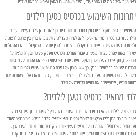
באמצעות אפליקציה או באתר ייעודי, והילד משתמש בו באופן עצמאי בהתאם לצרכיו.
יתרונות השימוש בכרטיס נטען לילדים
השימוש בכרטיס נטען לילדים טומן בחובו יתרונות רבים, הן להורים והן לילדים עצמם. עבור
הילדים, מדובר בכלי חינוכי שמאפשר להם ללמוד כיצד לנהל תקציב, להבחין בין צרכים לרצונות
ולפתח הרגלים כלכליים בריאים. הם מקבלים הזדמנות להבין את ערך הכסף ולחוות את ההשלכות
של ההוצאות שלהם בצורה מעשית. עבור ההורים, הכרטיס מעניק שליטה ובקרה מלאה על
ההוצאות, תוך שמירה על ביטחון ושקט נפשי. יתרון משמעותי נוסף הוא ההגנה על פרטיות –
הכרטיס אינו מחובר לחשבון בנק, כך שאין סיכון של גניבת פרטים או שימוש בלתי מורשה.
מעבר לכך, הכרטיסים הנטענים כוללים לרוב פיצ'רים חינוכיים, כמו התראות על הוצאות והצגת
דוחות חודשי, שמעשירים את חוויית הלמידה של הילד.
למי מתאים כרטיס נטען לילדים?
כרטיס נטען לילדים מתאים במיוחד להורים המעוניינים להעניק לילדיהם חינוך פיננסי מגיל
צעיר, תוך כדי מתן כלים פרקטיים לניהול כספים. הוא אידיאלי לילדים בגילאי בית הספר היסודי
ועד התיכון, שמתחילים להתמודד עם רכישות עצמאיות וזקוקים להכוונה נכונה. מעבר לכך,
הכרטיס מתאים גם למשפחות המעוניינות לתת לילדיהם דמי כיס בצורה דיגיטלית ומבוקרת,