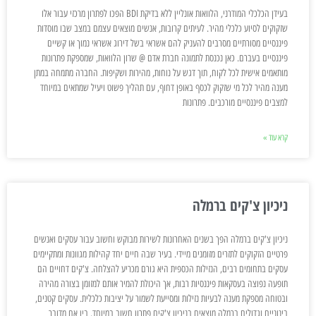
בעידן הכלכלי המודרני, הלוואות אונליין ללא בדיקת BDI הפכו לפתרון מרכזי עבור אלו
שזקוקים לסיוע כלכלי מהיר. לעיתים קרובות, אנשים מוצאים עצמם במצב שבו מוסדות
פיננסיים מסורתיים מסרבים להעניק להם אשראי בשל דירוג אשראי נמוך או קשיים
פיננסיים בעברם. כאן נכנסת לתמונה חברת אדם @ שרון הלוואות, שמספקת פתרונות
מותאמים אישית לכל לקוח, תוך דגש על נוחות, מהירות ושקיפות. החברה מתמחה במתן
מענה מהיר לכל מי שזקוק לכסף באופן דחוף, עם תהליך פשוט ויעיל שמתאים במיוחד
למצבים פיננסיים מורכבים. פתרונות
קרא עוד »
ניכיון צ'קים ברמלה
ניכיון צ'קים ברמלה הפך בשנים האחרונות לשירות מבוקש וחשוב עבור עסקים ואנשים
פרטיים הזקוקים לתזרים מזומנים מיידי. בעיר שבה חיים יחד קהילות מגוונות ומתקיימים
עסקים בתחומים רבים, הנזילות הכספית היא גורם מכריע להצלחה. צ'קים דחויים הם
תופעה נפוצה בעסקאות פיננסיות רבות, אך היכולת להמיר אותם למזומן בצורה מהירה
ובטוחה מספקת מענה לבעיות נזילות ומסייעת לשמור על יציבות כלכלית. עסקים קטנים,
בינוניים וגדולים ברמלה מוצאים בניכיון צ'קים פתרון חשוב במיוחד. בין אם מדובר