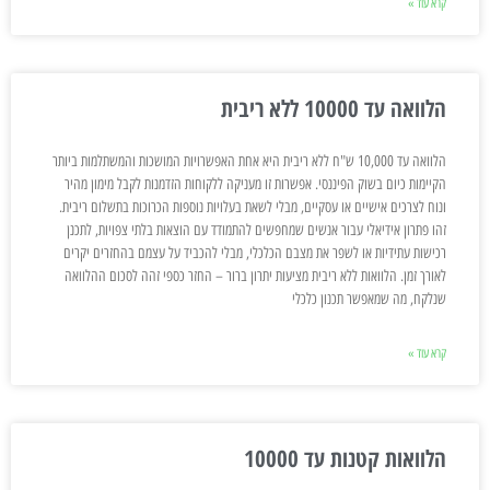
קרא עוד »
הלוואה עד 10000 ללא ריבית
הלוואה עד 10,000 ש"ח ללא ריבית היא אחת האפשרויות המושכות והמשתלמות ביותר
הקיימות כיום בשוק הפיננסי. אפשרות זו מעניקה ללקוחות הזדמנות לקבל מימון מהיר
ונוח לצרכים אישיים או עסקיים, מבלי לשאת בעלויות נוספות הכרוכות בתשלום ריבית.
זהו פתרון אידיאלי עבור אנשים שמחפשים להתמודד עם הוצאות בלתי צפויות, לתכנן
רכישות עתידיות או לשפר את מצבם הכלכלי, מבלי להכביד על עצמם בהחזרים יקרים
לאורך זמן. הלוואות ללא ריבית מציעות יתרון ברור – החזר כספי זהה לסכום ההלוואה
שנלקח, מה שמאפשר תכנון כלכלי
קרא עוד »
הלוואות קטנות עד 10000