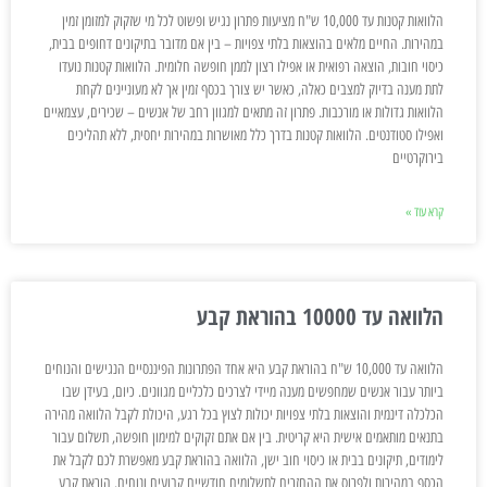
הלוואות קטנות עד 10,000 ש"ח מציעות פתרון נגיש ופשוט לכל מי שזקוק למזומן זמין
במהירות. החיים מלאים בהוצאות בלתי צפויות – בין אם מדובר בתיקונים דחופים בבית,
כיסוי חובות, הוצאה רפואית או אפילו רצון לממן חופשה חלומית. הלוואות קטנות נועדו
לתת מענה בדיוק למצבים כאלה, כאשר יש צורך בכסף זמין אך לא מעוניינים לקחת
הלוואות גדולות או מורכבות. פתרון זה מתאים למגוון רחב של אנשים – שכירים, עצמאיים
ואפילו סטודנטים. הלוואות קטנות בדרך כלל מאושרות במהירות יחסית, ללא תהליכים
בירוקרטיים
קרא עוד »
הלוואה עד 10000 בהוראת קבע
הלוואה עד 10,000 ש"ח בהוראת קבע היא אחד הפתרונות הפיננסיים הנגישים והנוחים
ביותר עבור אנשים שמחפשים מענה מיידי לצרכים כלכליים מגוונים. כיום, בעידן שבו
הכלכלה דינמית והוצאות בלתי צפויות יכולות לצוץ בכל רגע, היכולת לקבל הלוואה מהירה
בתנאים מותאמים אישית היא קריטית. בין אם אתם זקוקים למימון חופשה, תשלום עבור
לימודים, תיקונים בבית או כיסוי חוב ישן, הלוואה בהוראת קבע מאפשרת לכם לקבל את
הכסף במהירות ולפרוס את ההחזרים לתשלומים חודשיים קבועים ונוחים. הוראת קבע