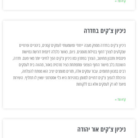
קרא עוד »
ניכיון צ'קים בחדרה
ניכיון צ'קים בחדרה מספק מענה ייחודי ומשמעותי לעסקים קטנים, בינוניים ופרטיים
שנקלעים לצורך דחוף בנזילות מזומנים. כיום, כאשר כלכלה דינמית דורשת גמישות
פיננסית ותכנון מחושב, הצורך בפתרון כמו ניכיון צ'קים הפך לחיוני יותר מאי פעם. חדרה,
השוכנת בלב מישור החוף הצפוני ומתפתחת כעיר מרכזית באזור, מהווה בית לעסקים
רבים במגוון תחומים. עבור עסקים אלה, תזרים מזומנים יציב הוא מפתח להצלחה,
והיכולת להפוך צ'קים דחויים למזומן במהירות היא כלי אסטרטגי שאין לו תחליף. השירות
מיועד לא רק לעסקים אלא גם ללקוחות
קרא עוד »
ניכיון צ'קים אור יהודה