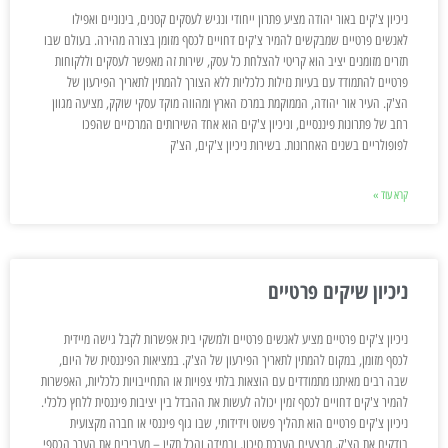
ניכיון צ'קים באור יהודה מציע פתרון ייחודי ונגיש לעסקים קטנים, בינוניים ואפילו
לאנשים פרטיים שמבקשים להמיר צ'קים דחויים לכסף מזומן בצורה מהירה. בעולם שבו
תזרים מזומנים יציב הוא קריטי להצלחת כל עסק, שירות זה מאפשר לעסקים וללקוחות
פרטיים להתמודד עם בעיות נזילות כלכליות ללא הצורך להמתין לתאריך הפירעון של
הצ'ק. העיר אור יהודה, הממוקמת במרכז הארץ ומהווה מוקד עסקי שוקק, מציעה מגוון
רחב של פתרונות פיננסיים, וניכיון צ'קים הוא אחד השירותים המרכזיים שהפכו
לפופולריים בשנים האחרונות. בשירות ניכיון צ'קים, הצ'ק
קרא עוד »
ניכיון שיקים פרטיים
ניכיון צ'קים פרטיים מציע לאנשים פרטיים ולמשקי בית אפשרות לקבל גישה מיידית
לכסף מזומן, במקום להמתין לתאריך הפירעון של הצ'ק. במציאות הפיננסית של היום,
שבה רבים מאיתנו מתמודדים עם הוצאות בלתי צפויות או התחייבויות כלכליות, האפשרות
להמיר צ'קים דחויים לכסף זמין יכולה לעשות את ההבדל בין יציבות פיננסית ללחץ כלכלי.
ניכיון צ'קים פרטיים הוא תהליך פשוט וידידותי, שבו גוף פיננסי או חברה מקצועית
בודקים את הצ'ק, מבצעים הערכת סיכון, ובמידה והכל תקין – מעבירים את הערך הכספי