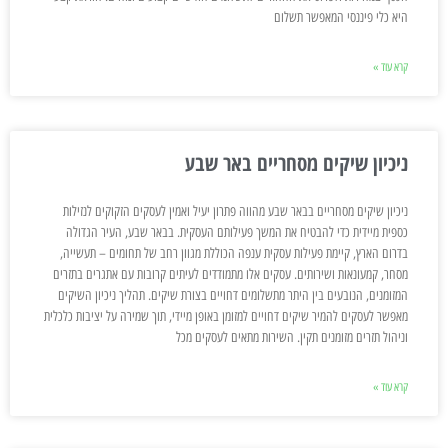
היא כלי פיננסי המאפשר תשלום
קרא עוד »
ניכיון שיקים מסחריים באר שבע
ניכיון שיקים מסחריים בבאר שבע מהווה פתרון יעיל ואמין לעסקים הזקוקים לנזילות
כספית מיידית כדי להבטיח את המשך פעילותם העסקית. בבאר שבע, העיר הגדולה
בדרום הארץ, קיימת פעילות עסקית ענפה הכוללת מגוון רחב של תחומים – תעשייה,
מסחר, קמעונאות ושירותים. עסקים אלו מתמודדים לעיתים קרובות עם אתגרים בתזרים
המזומנים, הנובעים בין היתר מתשלומים דחויים בצורת שיקים. תהליך ניכיון השיקים
מאפשר לעסקים להמיר שיקים דחויים למזומן באופן מיידי, תוך שמירה על יציבות כלכלית
וניהול תזרים מזומנים תקין. השירות מתאים לעסקים מכל
קרא עוד »