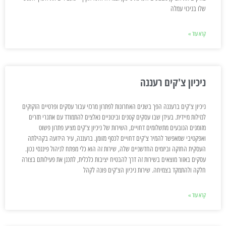
שלו בניכוי עמלה
קרא עוד »
ניכיון צ'קים רעננה
ניכיון צ'קים ברעננה הפך בשנים האחרונות לפתרון מרכזי עבור עסקים ופרטיים הזקוקים
לנזילות מיידית. בעידן שבו עסקים קטנים ובינוניים נאלצים להתמודד עם אתגרי תזרים
מזומנים הנובעים מתשלומים דחויים, השירות של ניכיון צ'קים מציע פתרון פשוט
ואפקטיבי שמאפשר להמיר צ'קים דחויים לכסף מזומן. ברעננה, עיר הידועה בקהילתה
העסקית החזקה וביזמים החדשניים שלה, שירות זה הוא כלי מפתח לניהול פיננסי נכון.
עסקים באזור מוצאים בשירות זה דרך להבטיח יציבות כלכלית, לתכנן את פעילותם בצורה
חלקה ולהתמקד בצמיחה. שירות ניכיון הצ'קים פונה לקהל
קרא עוד »