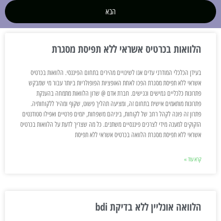
הבא
הלוואות בכרטיס אשראי ללא תפיסת מסגרת
בעידן הכלכלי המודרני עדים אנו לשינויים מהירים בתחום הפיננסי. הלוואות בכרטיס
אשראי ללא תפיסת מסגרת הפכו לאחת האופציות הפופולריות ביותר עבור מי שמבקש
פתרונות כלכליים גמישים ונגישים. חברת אדם @ שרון הלוואות מתמחה בהענקת
פתרונות מותאמים אישית בתחום זה, ומציעה תהליך פשוט, שקוף ומהיר ללקוחותיה.
פתרון זה פונה לקהל רחב של לקוחות, ביניהם משפחות, יזמים פרטיים ואפילו סטודנטים
הזקוקים למענה מידי לצרכים פיננסיים משתנים. כל מה שצריך לדעת על הלוואות בכרטיס
אשראי ללא תפיסת מסגרת הלוואה בכרטיס אשראי ללא תפיסת
קרא עוד »
הלוואה אונליין ללא בדיקת bdi