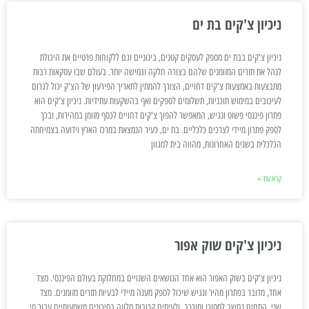
ניכיון צ'קים בת ים
ניכיון צ'קים בבת ים מספק לעסקים קטנים, בינוניים וגם ללקוחות פרטיים את היכולת
לנהל את תזרים המזומנים שלהם בצורה חלקה וגמישה יותר. בעולם שבו עסקאות רבות
מתבצעות באמצעות צ'קים דחויים, הצורך להמתין לתאריך הפירעון של הצ'ק יכול לגרום
לעיכובים במימוש תוכניות, תשלומים לספקים ואף בהשקעות עתידיות. ניכיון צ'קים הוא
פתרון פיננסי פשוט ונגיש, המאפשר להפוך צ'קים דחויים לכסף מזומן במהירות, ובכך
לספק פתרון מיידי לצרכים כלכליים. בת ים, כעיר הנמצאת במרכז הארץ וידועה בצמיחתה
הכלכלית בשנים האחרונות, מהווה בית למגוון
קרא עוד »
ניכיון צ'קים שוק אפור
ניכיון צ'קים בשוק האפור הוא אחד הנושאים השנויים במחלוקת בעולם הפיננסי. מצד
אחד, מדובר בפתרון מהיר ונגיש שיכול לספק מענה מיידי לבעיות תזרים מזומנים. מצד
שני, התחום נחשב למסוכן ומורכב, ולעיתים קרובות מלווה בסיכונים משמעותיים עבור מי