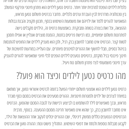
בעידן שבו ניהול פיננסי הוא מיומנות חשובה לכל אדם, השאלה כיצד להקנות ערכים של אחריות
כלכלית לילדים הופכת למרכזית יותר ויותר. כרטיס נטען לילדים הוא פתרון חינוכי ופרקטי המשלב
בין טכנולוגיה מודרנית לבין העברת ערכים כלכליים. מדובר בכרטיס תשלום נטען מראש,
המאפשר להורים ללמד את ילדיהם את משמעות השימוש בכסף, תכנון תקציב והבנת גבולות
ההוצאה, וכל זאת בצורה בטוחה ומבוקרת. באמצעות כרטיס זה, הילדים מקבלים גישה
לפתרונות תשלום יומיומיים, כמו רכישת פריטים בחנות, הזמנת מוצרים אונליין או אפילו חסכון
לטווח קצר. הכרטיס אינו מחובר לחשבון בנק רגיל, ולכן הוא מעניק לילדים את החופש להתנסות
בניהול כספים, מבלי לחשוף את ההורים לסיכונים מיותרים. עם העלייה במודעות לחשיבות של
חינוך פיננסי בגיל מוקדם, כרטיסים נטענים לילדים הופכים לכלי חיוני שמאפשר להורים להעניק
ערך חינוכי משמעותי לצד פתרון תשלום נוח ויעיל.
מהו כרטיס נטען לילדים וכיצד הוא פועל?
כרטיס נטען לילדים הוא אמצעי תשלום ייחודי הפועל בדומה לכרטיס אשראי נטען, אך מותאם
במיוחד לצרכים של ילדים ולמטרות חינוכיות. ההורים מטעינים את הכרטיס בסכום כסף מוגדר
מראש, ובכך מאפשרים לילד להשתמש בו לביצוע רכישות עד לגובה הסכום שהוטען. הכרטיס
אינו מחובר לחשבון בנק, כך שהוא אינו מאפשר חריגה מסכום ההטענה. בנוסף, מרבית
הכרטיסים הנטענים כוללים ממשק דיגיטלי, שבו ההורים יכולים לעקוב אחר ההוצאות של הילד,
לקבוע מגבלות נוספות ולנתח את דפוסי השימוש. התהליך פשוט ונוח: ההורה טוען את הכרטיס