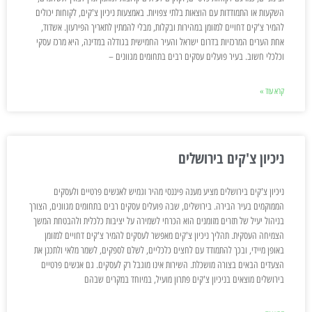
השקעות או התמודדות עם הוצאות בלתי צפויות. באמצעות ניכיון צ'קים, לקוחות יכולים
להמיר צ'קים דחויים למזומן במהירות ובקלות, מבלי להמתין לתאריך הפירעון. אשדוד,
אחת הערים המרכזיות בדרום ישראל והעיר החמישית בגודלה במדינה, היא מרכז עסקי
וכלכלי חשוב. בעיר פועלים עסקים רבים בתחומים מגוונים –
קרא עוד »
ניכיון צ'קים בירושלים
ניכיון צ'קים בירושלים מציע מענה פיננסי מהיר וגמיש לאנשים פרטיים ולעסקים
הממוקמים בעיר הבירה. בירושלים, שבה פועלים עסקים רבים בתחומים מגוונים, הצורך
בניהול יעיל של תזרים מזומנים הוא הכרחי לשמירה על יציבות כלכלית ולהבטחת המשך
הצמיחה העסקית. תהליך ניכיון צ'קים מאפשר לעסקים להמיר צ'קים דחויים למזומן
באופן מיידי, ובכך להתמודד עם לחצים כלכליים, לשלם לספקים, לשמר מלאי ולתכנן את
הצעדים הבאים בצורה מושכלת. השירות אינו מוגבל רק לעסקים. גם אנשים פרטיים
בירושלים מוצאים בניכיון צ'קים פתרון מועיל, במיוחד במקרים שבהם