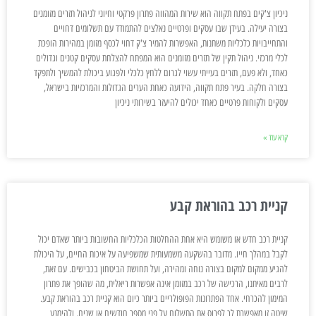
ניכיון צ'קים בפתח תקווה הוא שירות המהווה פתרון פרקטי וחיוני לניהול תזרים מזומנים
בצורה יעילה. בעידן שבו עסקים ופרטיים נאלצים להתמודד עם תשלומים דחויים
והתחייבויות כלכליות משתנות, האפשרות להמיר צ'ק דחוי לכסף מזומן במהירות הופכת
לכלי מרכזי. ניהול תקין של תזרים מזומנים הוא המפתח להצלחת עסקים קטנים וגדולים
כאחד, ולא פעם, תזרים בעייתי עשוי לגרום ללחץ כלכלי ולפגוע ביכולת להמשיך ולתפקד
בצורה חלקה. בעיר פתח תקווה, הידועה כאחת הערים הגדולות והמרכזיות בישראל,
עסקים ולקוחות פרטיים כאחד יכולים להיעזר בשירותי ניכיון
קרא עוד »
קניית רכב בהוראת קבע
קניית רכב חדש או משומש היא אחת ההחלטות הכלכליות החשובות ביותר שאדם יכול
לקבל במהלך חייו. מדובר בהשקעה משמעותית שמשפיעה על איכות החיים, על היכולת
להגיע ממקום למקום בצורה נוחה ומהירה, ועל תחושת הביטחון בכבישים. עם זאת,
לרבים מאיתנו, הרכישה של רכב במזומן אינה אפשרות ריאלית, מה שהופך את פתרון
המימון להכרחי. אחד הפתרונות הפופולריים ביותר כיום הוא קניית רכב בהוראת קבע.
שיטה זו מאפשרת לך לפרוס את התשלום על פני מספר חודשים או שנים, ולהימנע