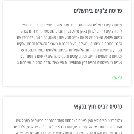
פריטת צ'קים בירושלים
פריטת צ'קים בירושלים מהווה פתרון חיוני עבור עסקים ואנשים פרטיים המחפשים
להמיר צ'קים דחויים למזומן באופן מיידי. בעידן שבו נזילות כספית היא גורם מכריע
בניהול פיננסי, השירות של פריטת צ'קים מציע פתרון פשוט, מהיר ואמין להתמודד עם
אתגרי התזרים היומיומיים. ירושלים, העיר המרכזית בישראל המשלבת תרבות, עסקים
ומסחר, מתאפיינת במגוון רחב של פעילויות עסקיות, שלעיתים תכופות מבוססות על
עסקאות בתשלומים דחויים. עסקים קטנים ובינוניים נדרשים לא פעם להתמודד עם
פערים בין תשלומים דחויים לבין ההתחייבויות השוטפות שלהם לספקים, משכורות או
קרא עוד »
כרטיס דביט חוץ בנקאי
כרטיס דביט חוץ בנקאי הפך בשנים האחרונות לאחד הפתרונות הפיננסיים המבוקשים
והמתקדמים ביותר בישראל. עבור רבים, מדובר בכלי יעיל לניהול תקציב אישי, ללא הצורך
בקשר ישיר עם חשבון הבנק. בשונה מכרטיסי אשראי, כרטיס דביט מאפשר שימוש רק