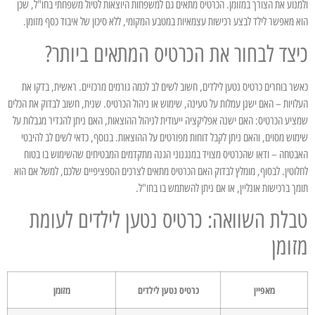
ולמנוע את הצורך במזומן. הכרטיס מתאים גם למשפחות היוצאות לטיול משפחתי בחו"ל, שכן
הוא מאפשר לילד לבצע רכישות עצמאיות במטבע המקומי, ללא סיכון של איבוד כסף מזומן.
כיצד לבחור את הכרטיס המתאים ביותר?
כאשר בוחרים כרטיס נטען לילדים, חשוב לשים לב לכמה גורמים מרכזיים. ראשית, בדקו את
העלויות – האם ישנן עמלות על טעינה, שימוש או ניהול הכרטיס. שנית, חשוב לבדוק את הכלים
שמציע הכרטיס: האם ישנה אפליקציה ייעודית לניהול ההוצאות, האם ניתן להגדיר מגבלות על
שימוש מסוים, והאם ניתן לקבל דוחות מפורטים על ההוצאות. בנוסף, כדאי לשים לב להיבטי
האבטחה – ודאו שהכרטיס מצויד במנגנוני הגנה מתקדמים המבטיחים שהשימוש בו בטוח
לחלוטין. לבסוף, מומלץ לבדוק האם הכרטיס מתאים לצרכים הספציפיים שלכם, למשל אם הוא
תומך ברכישות אונליין, או אם ניתן להשתמש בו בחו"ל.
טבלת השוואה: כרטיס נטען לילדים לעומת
מזומן
מאפיין
כרטיס נטען לילדים
מזומן