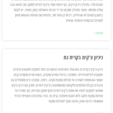
שנכנס אליו. בתהליך ניכיון צ'קים, גוף פיננסי ממיר צ'קים דחויים למזומן, תוך שהוא גובה
עמלה מסוימת. כאשר התהליך מתבצע על ידי חברות הפועלות בשוק האפור, יש לקחת
בחשבון תנאים לא שגרתיים, ריביות גבוהות יותר, ולעיתים אף פעולות הנעשות מחוץ
למערכת הבנקאית והחוקית. אנשים
קרא עוד »
ניכיון צ'קים בקרית גת
ניכיון צ'קים בקרית גת הוא אחד השירותים החשובים ביותר לעסקים ולאנשים פרטיים
שזקוקים לנזילות מיידית. כשמדובר בניהול כספים עסקיים, השגת תזרים מזומנים קבוע
ושוטף הוא מפתח לשמירה על פעילות עסקית תקינה. בימינו, עסקים רבים מתמודדים עם
עיכובים בקבלת תשלומים מלקוחות שמשתמשים בצ'קים דחויים. פתרון כמו ניכיון צ'קים
מאפשר לעסקים להמיר את אותם צ'קים דחויים לכסף מזומן במהירות, תוך שמירה על
פעילות עסקית חלקה וללא דאגות מיותרות. קרית גת, כעיר בעלת מרכז תעשייתי וכלכלי
משמעותי בדרום הארץ, מהווה מוקד לפעילות עסקית