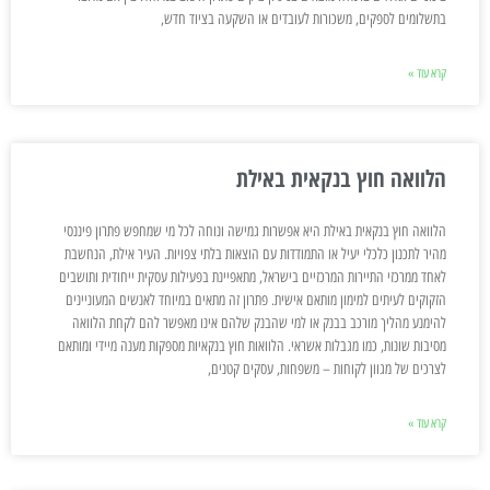
בתשלומים לספקים, משכורות לעובדים או השקעה בציוד חדש,
קרא עוד »
הלוואה חוץ בנקאית באילת
הלוואה חוץ בנקאית באילת היא אפשרות גמישה ונוחה לכל מי שמחפש פתרון פיננסי
מהיר לתכנון כלכלי יעיל או התמודדות עם הוצאות בלתי צפויות. העיר אילת, הנחשבת
לאחד ממרכזי התיירות המרכזיים בישראל, מתאפיינת בפעילות עסקית ייחודית ותושבים
הזקוקים לעיתים למימון מותאם אישית. פתרון זה מתאים במיוחד לאנשים המעוניינים
להימנע מהליך מורכב בבנק או למי שהבנק שלהם אינו מאפשר להם לקחת הלוואה
מסיבות שונות, כמו מגבלות אשראי. הלוואות חוץ בנקאיות מספקות מענה מיידי ומותאם
לצרכים של מגוון לקוחות – משפחות, עסקים קטנים,
קרא עוד »