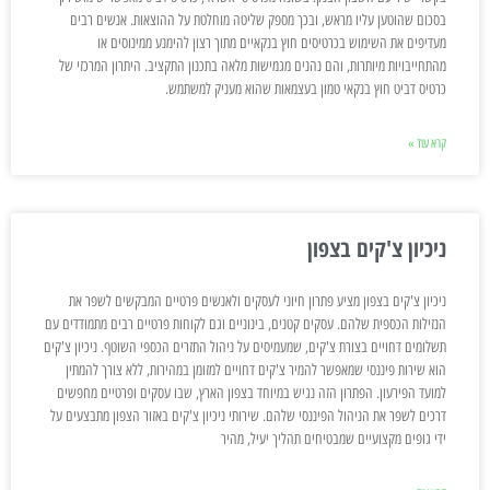
בסכום שהוטען עליו מראש, ובכך מספק שליטה מוחלטת על ההוצאות. אנשים רבים
מעדיפים את השימוש בכרטיסים חוץ בנקאיים מתוך רצון להימנע ממינוסים או
מהתחייבויות מיותרות, והם נהנים מגמישות מלאה בתכנון התקציב. היתרון המרכזי של
כרטיס דביט חוץ בנקאי טמון בעצמאות שהוא מעניק למשתמש.
קרא עוד »
ניכיון צ'קים בצפון
ניכיון צ'קים בצפון מציע פתרון חיוני לעסקים ולאנשים פרטיים המבקשים לשפר את
הנזילות הכספית שלהם. עסקים קטנים, בינוניים וגם לקוחות פרטיים רבים מתמודדים עם
תשלומים דחויים בצורת צ'קים, שמעמיסים על ניהול התזרים הכספי השוטף. ניכיון צ'קים
הוא שירות פיננסי שמאפשר להמיר צ'קים דחויים למזומן במהירות, ללא צורך להמתין
למועד הפירעון. הפתרון הזה נגיש במיוחד בצפון הארץ, שבו עסקים ופרטיים מחפשים
דרכים לשפר את הניהול הפיננסי שלהם. שירותי ניכיון צ'קים באזור הצפון מתבצעים על
ידי גופים מקצועיים שמבטיחים תהליך יעיל, מהיר