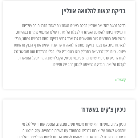
בדיקת זכאות להלוואה אונליין
בדיקת זכאות להלוואה אונליין הפכה בשנים האחרונות לאחת הדרכים הפופולריות
והנגישות ביותר להערכת האפשרות לקבלת הלוואה. העולם הפיננסי מתקדם במהירות,
והשירותים המוצעים כיום מאפשרים לכל אחד לבצע בדיקת זכאות בלחיצת כפתור, מבלי
לצאת מהבית. אם בעבר בדיקת זכאות להלוואה דרשה פנייה פיזית לסניף הבנק או למוסד
פיננסי, כיום ניתן לבצע את התהליך כולו באופן דיגיטלי. הכלי המתקדם הזה מאפשר לכל
לקוח להגיש פרטים אישיים ומידע פיננסי בסיסי, ולקבל תשובה מיידית על האפשרות
לקבלת הלוואה. הבדיקה מתאימה למגוון רחב של אנשים:
קרא עוד »
ניכיון צ'קים באשדוד
ניכיון צ'קים באשדוד הוא שירות פיננסי חשוב ומבוקש, המספק פתרון יעיל לכל מי
שמחפש לשמור על יציבות כלכלית ולהתמודד עם תשלומים דחויים. עסקים קטנים
ובינוניים, כמו גם לקוחות פרטיים, זקוקים לעיתים קרובות למזומן זמין לצורך תשלומים,