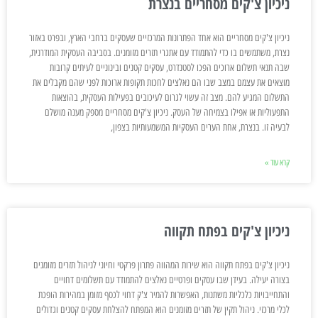
ניכיון צ'קים מסחריים בנצרת
ניכיון צ'קים מסחריים הוא אחד הפתרונות המרכזיים שעסקים ברחבי הארץ, ובפרט באזור
נצרת, משתמשים בו כדי להתמודד עם אתגרי תזרים מזומנים. בסביבה העסקית המודרנית,
שבה תנאי תשלום ארוכים הפכו לסטנדרט, עסקים קטנים ובינוניים לעיתים קרובות
מוצאים את עצמם במצב שבו הם נאלצים לחכות תקופות ארוכות לפני שהם מקבלים את
התשלום המגיע להם. מצב זה עשוי לגרום לעיכובים בפעילות העסקית, בהוצאות
התפעוליות או אפילו בצמיחה של העסק. ניכיון צ'קים מסחריים מספק מענה מושלם
לבעיה זו. בנצרת, אחת הערים העסקיות המשמעותיות בצפון,
קרא עוד »
ניכיון צ'קים בפתח תקווה
ניכיון צ'קים בפתח תקווה הוא שירות המהווה פתרון פרקטי וחיוני לניהול תזרים מזומנים
בצורה יעילה. בעידן שבו עסקים ופרטיים נאלצים להתמודד עם תשלומים דחויים
והתחייבויות כלכליות משתנות, האפשרות להמיר צ'ק דחוי לכסף מזומן במהירות הופכת
לכלי מרכזי. ניהול תקין של תזרים מזומנים הוא המפתח להצלחת עסקים קטנים וגדולים