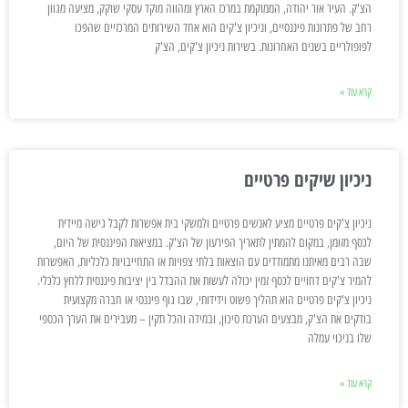
הצ'ק. העיר אור יהודה, הממוקמת במרכז הארץ ומהווה מוקד עסקי שוקק, מציעה מגוון
רחב של פתרונות פיננסיים, וניכיון צ'קים הוא אחד השירותים המרכזיים שהפכו
לפופולריים בשנים האחרונות. בשירות ניכיון צ'קים, הצ'ק
קרא עוד »
ניכיון שיקים פרטיים
ניכיון צ'קים פרטיים מציע לאנשים פרטיים ולמשקי בית אפשרות לקבל גישה מיידית
לכסף מזומן, במקום להמתין לתאריך הפירעון של הצ'ק. במציאות הפיננסית של היום,
שבה רבים מאיתנו מתמודדים עם הוצאות בלתי צפויות או התחייבויות כלכליות, האפשרות
להמיר צ'קים דחויים לכסף זמין יכולה לעשות את ההבדל בין יציבות פיננסית ללחץ כלכלי.
ניכיון צ'קים פרטיים הוא תהליך פשוט וידידותי, שבו גוף פיננסי או חברה מקצועית
בודקים את הצ'ק, מבצעים הערכת סיכון, ובמידה והכל תקין – מעבירים את הערך הכספי
שלו בניכוי עמלה
קרא עוד »