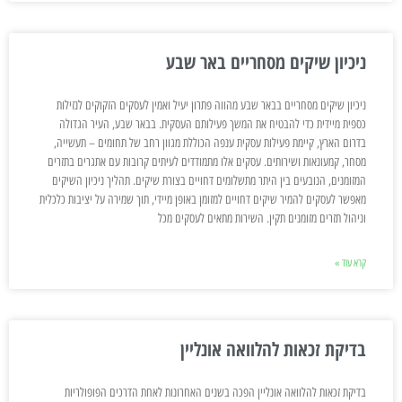
ניכיון שיקים מסחריים באר שבע
ניכיון שיקים מסחריים בבאר שבע מהווה פתרון יעיל ואמין לעסקים הזקוקים לנזילות
כספית מיידית כדי להבטיח את המשך פעילותם העסקית. בבאר שבע, העיר הגדולה
בדרום הארץ, קיימת פעילות עסקית ענפה הכוללת מגוון רחב של תחומים – תעשייה,
מסחר, קמעונאות ושירותים. עסקים אלו מתמודדים לעיתים קרובות עם אתגרים בתזרים
המזומנים, הנובעים בין היתר מתשלומים דחויים בצורת שיקים. תהליך ניכיון השיקים
מאפשר לעסקים להמיר שיקים דחויים למזומן באופן מיידי, תוך שמירה על יציבות כלכלית
וניהול תזרים מזומנים תקין. השירות מתאים לעסקים מכל
קרא עוד »
בדיקת זכאות להלוואה אונליין
בדיקת זכאות להלוואה אונליין הפכה בשנים האחרונות לאחת הדרכים הפופולריות