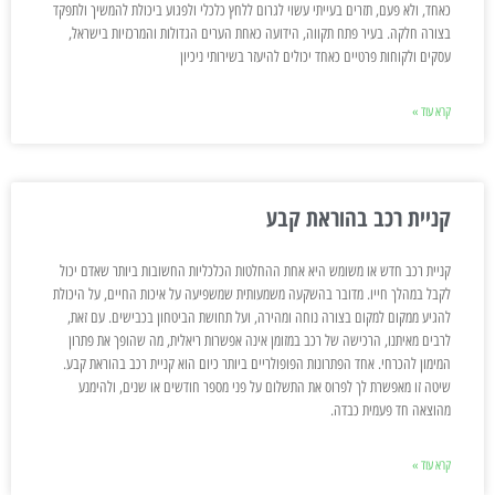
כאחד, ולא פעם, תזרים בעייתי עשוי לגרום ללחץ כלכלי ולפגוע ביכולת להמשיך ולתפקד
בצורה חלקה. בעיר פתח תקווה, הידועה כאחת הערים הגדולות והמרכזיות בישראל,
עסקים ולקוחות פרטיים כאחד יכולים להיעזר בשירותי ניכיון
קרא עוד »
קניית רכב בהוראת קבע
קניית רכב חדש או משומש היא אחת ההחלטות הכלכליות החשובות ביותר שאדם יכול
לקבל במהלך חייו. מדובר בהשקעה משמעותית שמשפיעה על איכות החיים, על היכולת
להגיע ממקום למקום בצורה נוחה ומהירה, ועל תחושת הביטחון בכבישים. עם זאת,
לרבים מאיתנו, הרכישה של רכב במזומן אינה אפשרות ריאלית, מה שהופך את פתרון
המימון להכרחי. אחד הפתרונות הפופולריים ביותר כיום הוא קניית רכב בהוראת קבע.
שיטה זו מאפשרת לך לפרוס את התשלום על פני מספר חודשים או שנים, ולהימנע
מהוצאה חד פעמית כבדה.
קרא עוד »