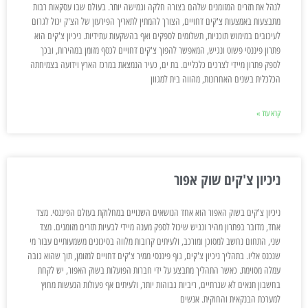
לנהל את תזרים המזומנים שלהם בצורה חלקה וגמישה יותר. בעולם שבו עסקאות רבות
מתבצעות באמצעות צ'קים דחויים, הצורך להמתין לתאריך הפירעון של הצ'ק יכול לגרום
לעיכובים במימוש תוכניות, תשלומים לספקים ואף בהשקעות עתידיות. ניכיון צ'קים הוא
פתרון פיננסי פשוט ונגיש, המאפשר להפוך צ'קים דחויים לכסף מזומן במהירות, ובכך
לספק פתרון מיידי לצרכים כלכליים. בת ים, כעיר הנמצאת במרכז הארץ וידועה בצמיחתה
הכלכלית בשנים האחרונות, מהווה בית למגוון
קרא עוד »
ניכיון צ'קים שוק אפור
ניכיון צ'קים בשוק האפור הוא אחד הנושאים השנויים במחלוקת בעולם הפיננסי. מצד
אחד, מדובר בפתרון מהיר ונגיש שיכול לספק מענה מיידי לבעיות תזרים מזומנים. מצד
שני, התחום נחשב למסוכן ומורכב, ולעיתים קרובות מלווה בסיכונים משמעותיים עבור מי
שנכנס אליו. בתהליך ניכיון צ'קים, גוף פיננסי ממיר צ'קים דחויים למזומן, תוך שהוא גובה
עמלה מסוימת. כאשר התהליך מתבצע על ידי חברות הפועלות בשוק האפור, יש לקחת
בחשבון תנאים לא שגרתיים, ריביות גבוהות יותר, ולעיתים אף פעולות הנעשות מחוץ
למערכת הבנקאית והחוקית. אנשים