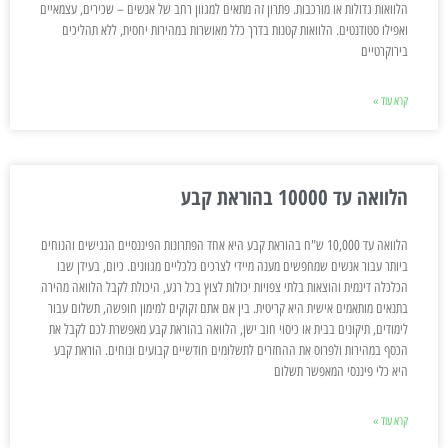
הלוואות גדולות או מורכבות. פתרון זה מתאים למגוון רחב של אנשים – שכירים, עצמאיים
ואפילו סטודנטים. הלוואות קטנות בדרך כלל מאושרות במהירות יחסית, ללא תהליכים
בירוקרטיים
קרא עוד »
הלוואה עד 10000 בהוראת קבע
הלוואה עד 10,000 ש"ח בהוראת קבע היא אחד הפתרונות הפיננסיים הנגישים והנוחים
ביותר עבור אנשים שמחפשים מענה מיידי לצרכים כלכליים מגוונים. כיום, בעידן שבו
הכלכלה דינמית והוצאות בלתי צפויות יכולות לצוץ בכל רגע, היכולת לקבל הלוואה מהירה
בתנאים מותאמים אישית היא קריטית. בין אם אתם זקוקים למימון חופשה, תשלום עבור
לימודים, תיקונים בבית או כיסוי חוב ישן, הלוואה בהוראת קבע מאפשרת לכם לקבל את
הכסף במהירות ולפרוס את ההחזרים לתשלומים חודשיים קבועים ונוחים. הוראת קבע
היא כלי פיננסי המאפשר תשלום
קרא עוד »