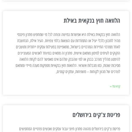
הלוואה חוץ בנקאית באילת
הלוואה חוץ בנקאית באילת היא אפשרות גמישה ונוחה לכל מי שמחפש פתרון פיננסי
מהיר לתכנון כלכלי יעיל או התמודדות עם הוצאות בלתי צפויות. העיר אילת, הנחשבת
לאחד ממרכזי התיירות המרכזיים בישראל, מתאפיינת בפעילות עסקית ייחודית ותושבים
הזקוקים לעיתים למימון מותאם אישית. פתרון זה מתאים במיוחד לאנשים המעוניינים
להימנע מהליך מורכב בבנק או למי שהבנק שלהם אינו מאפשר להם לקחת הלוואה
מסיבות שונות, כמו מגבלות אשראי. הלוואות חוץ בנקאיות מספקות מענה מיידי ומותאם
לצרכים של מגוון לקוחות – משפחות, עסקים קטנים,
קרא עוד »
פריטת צ'קים בירושלים
פריטת צ'קים בירושלים מהווה פתרון חיוני עבור עסקים ואנשים פרטיים המחפשים