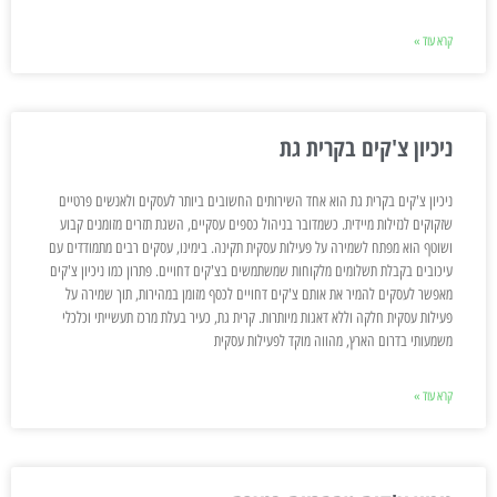
קרא עוד »
ניכיון צ'קים בקרית גת
ניכיון צ'קים בקרית גת הוא אחד השירותים החשובים ביותר לעסקים ולאנשים פרטיים
שזקוקים לנזילות מיידית. כשמדובר בניהול כספים עסקיים, השגת תזרים מזומנים קבוע
ושוטף הוא מפתח לשמירה על פעילות עסקית תקינה. בימינו, עסקים רבים מתמודדים עם
עיכובים בקבלת תשלומים מלקוחות שמשתמשים בצ'קים דחויים. פתרון כמו ניכיון צ'קים
מאפשר לעסקים להמיר את אותם צ'קים דחויים לכסף מזומן במהירות, תוך שמירה על
פעילות עסקית חלקה וללא דאגות מיותרות. קרית גת, כעיר בעלת מרכז תעשייתי וכלכלי
משמעותי בדרום הארץ, מהווה מוקד לפעילות עסקית
קרא עוד »