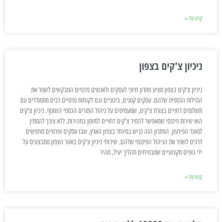
קרא עוד »
ניכיון צ'קים בצפון
ניכיון צ'קים בצפון מציע פתרון חיוני לעסקים ולאנשים פרטיים המבקשים לשפר את
הנזילות הכספית שלהם. עסקים קטנים, בינוניים וגם לקוחות פרטיים רבים מתמודדים עם
תשלומים דחויים בצורת צ'קים, שמעמיסים על ניהול התזרים הכספי השוטף. ניכיון צ'קים
הוא שירות פיננסי שמאפשר להמיר צ'קים דחויים למזומן במהירות, ללא צורך להמתין
למועד הפירעון. הפתרון הזה נגיש במיוחד בצפון הארץ, שבו עסקים ופרטיים מחפשים
דרכים לשפר את הניהול הפיננסי שלהם. שירותי ניכיון צ'קים באזור הצפון מתבצעים על
ידי גופים מקצועיים שמבטיחים תהליך יעיל, מהיר
קרא עוד »