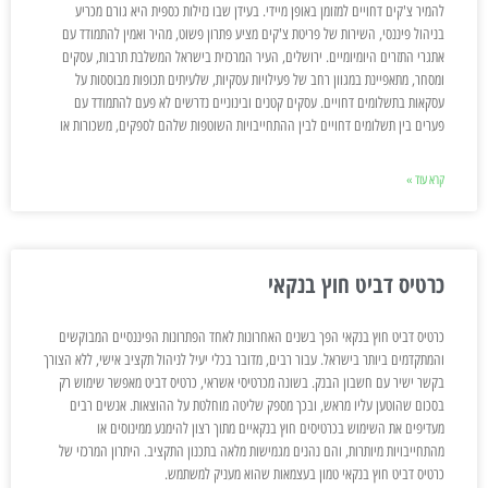
להמיר צ'קים דחויים למזומן באופן מיידי. בעידן שבו נזילות כספית היא גורם מכריע
בניהול פיננסי, השירות של פריטת צ'קים מציע פתרון פשוט, מהיר ואמין להתמודד עם
אתגרי התזרים היומיומיים. ירושלים, העיר המרכזית בישראל המשלבת תרבות, עסקים
ומסחר, מתאפיינת במגוון רחב של פעילויות עסקיות, שלעיתים תכופות מבוססות על
עסקאות בתשלומים דחויים. עסקים קטנים ובינוניים נדרשים לא פעם להתמודד עם
פערים בין תשלומים דחויים לבין ההתחייבויות השוטפות שלהם לספקים, משכורות או
קרא עוד »
כרטיס דביט חוץ בנקאי
כרטיס דביט חוץ בנקאי הפך בשנים האחרונות לאחד הפתרונות הפיננסיים המבוקשים
והמתקדמים ביותר בישראל. עבור רבים, מדובר בכלי יעיל לניהול תקציב אישי, ללא הצורך
בקשר ישיר עם חשבון הבנק. בשונה מכרטיסי אשראי, כרטיס דביט מאפשר שימוש רק
בסכום שהוטען עליו מראש, ובכך מספק שליטה מוחלטת על ההוצאות. אנשים רבים
מעדיפים את השימוש בכרטיסים חוץ בנקאיים מתוך רצון להימנע ממינוסים או
מהתחייבויות מיותרות, והם נהנים מגמישות מלאה בתכנון התקציב. היתרון המרכזי של
כרטיס דביט חוץ בנקאי טמון בעצמאות שהוא מעניק למשתמש.