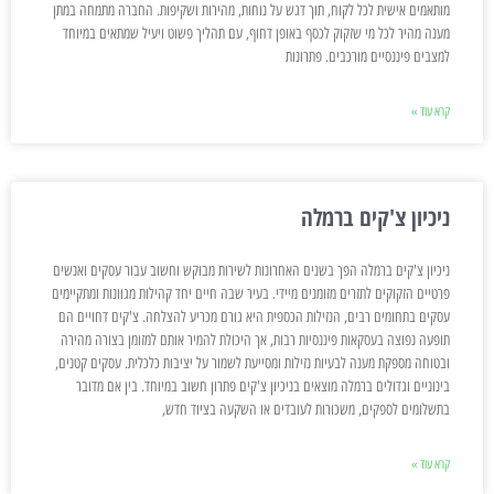
מותאמים אישית לכל לקוח, תוך דגש על נוחות, מהירות ושקיפות. החברה מתמחה במתן
מענה מהיר לכל מי שזקוק לכסף באופן דחוף, עם תהליך פשוט ויעיל שמתאים במיוחד
למצבים פיננסיים מורכבים. פתרונות
קרא עוד »
ניכיון צ'קים ברמלה
ניכיון צ'קים ברמלה הפך בשנים האחרונות לשירות מבוקש וחשוב עבור עסקים ואנשים
פרטיים הזקוקים לתזרים מזומנים מיידי. בעיר שבה חיים יחד קהילות מגוונות ומתקיימים
עסקים בתחומים רבים, הנזילות הכספית היא גורם מכריע להצלחה. צ'קים דחויים הם
תופעה נפוצה בעסקאות פיננסיות רבות, אך היכולת להמיר אותם למזומן בצורה מהירה
ובטוחה מספקת מענה לבעיות נזילות ומסייעת לשמור על יציבות כלכלית. עסקים קטנים,
בינוניים וגדולים ברמלה מוצאים בניכיון צ'קים פתרון חשוב במיוחד. בין אם מדובר
בתשלומים לספקים, משכורות לעובדים או השקעה בציוד חדש,
קרא עוד »