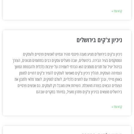
קרא עוד »
ניכיון צ'קים בירושלים
ניכיון צ'קים בירושלים מציע מענה פיננסי מהיר וגמיש לאנשים פרטיים ולעסקים
הממוקמים בעיר הבירה. בירושלים, שבה פועלים עסקים רבים בתחומים מגוונים, הצורך
בניהול יעיל של תזרים מזומנים הוא הכרחי לשמירה על יציבות כלכלית ולהבטחת המשך
הצמיחה העסקית. תהליך ניכיון צ'קים מאפשר לעסקים להמיר צ'קים דחויים למזומן
באופן מיידי, ובכך להתמודד עם לחצים כלכליים, לשלם לספקים, לשמר מלאי ולתכנן את
הצעדים הבאים בצורה מושכלת. השירות אינו מוגבל רק לעסקים. גם אנשים פרטיים
בירושלים מוצאים בניכיון צ'קים פתרון מועיל, במיוחד במקרים שבהם
קרא עוד »