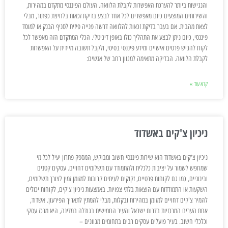
והנגישות ביותר להערכת האפשרות לקבלת הלוואה. העולם הפיננסי מתקדם במהירות,
והשירותים המוצעים כיום מאפשרים לכל אחד לבצע בדיקת זכאות בלחיצת כפתור, מבלי
לצאת מהבית. אם בעבר בדיקת זכאות להלוואה דרשה פנייה פיזית לסניף הבנק או למוסד
פיננסי, כיום ניתן לבצע את התהליך כולו באופן דיגיטלי. הכלי המתקדם הזה מאפשר לכל
לקוח להגיש פרטים אישיים ומידע פיננסי בסיסי, ולקבל תשובה מיידית על האפשרות
לקבלת הלוואה. הבדיקה מתאימה למגוון רחב של אנשים:
קרא עוד »
ניכיון צ'קים באשדוד
ניכיון צ'קים באשדוד הוא שירות פיננסי חשוב ומבוקש, המספק פתרון יעיל לכל מי
שמחפש לשמור על יציבות כלכלית ולהתמודד עם תשלומים דחויים. עסקים קטנים
ובינוניים, כמו גם לקוחות פרטיים, זקוקים לעיתים קרובות למזומן זמין לצורך תשלומים,
השקעות או התמודדות עם הוצאות בלתי צפויות. באמצעות ניכיון צ'קים, לקוחות יכולים
להמיר צ'קים דחויים למזומן במהירות ובקלות, מבלי להמתין לתאריך הפירעון. אשדוד,
אחת הערים המרכזיות בדרום ישראל והעיר החמישית בגודלה במדינה, היא מרכז עסקי
וכלכלי חשוב. בעיר פועלים עסקים רבים בתחומים מגוונים –