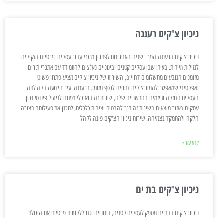
ניכיון צ'קים רעננה
ניכיון צ'קים ברעננה הפך בשנים האחרונות לפתרון מרכזי עבור עסקים ופרטיים הזקוקים
לנזילות מיידית. בעידן שבו עסקים קטנים ובינוניים נאלצים להתמודד עם אתגרי תזרים
מזומנים הנובעים מתשלומים דחויים, השירות של ניכיון צ'קים מציע פתרון פשוט
ואפקטיבי שמאפשר להמיר צ'קים דחויים לכסף מזומן. ברעננה, עיר הידועה בקהילתה
העסקית החזקה וביזמים החדשניים שלה, שירות זה הוא כלי מפתח לניהול פיננסי נכון.
עסקים באזור מוצאים בשירות זה דרך להבטיח יציבות כלכלית, לתכנן את פעילותם בצורה
חלקה ולהתמקד בצמיחה. שירות ניכיון הצ'קים פונה לקהל
קרא עוד »
ניכיון צ'קים בת ים
ניכיון צ'קים בבת ים מספק לעסקים קטנים, בינוניים וגם ללקוחות פרטיים את היכולת