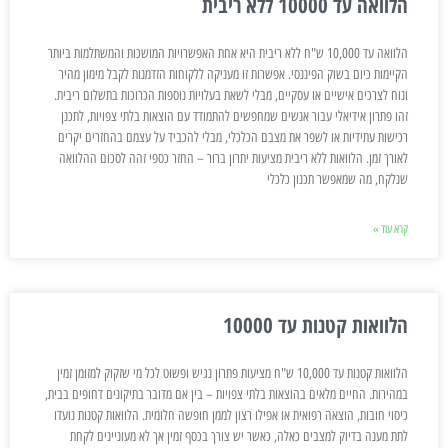
הלוואה עד 10000 ללא ריבית
הלוואה עד 10,000 ש"ח ללא ריבית היא אחת האפשרויות המושכות והמשתלמות ביותר
הקיימות כיום בשוק הפיננסי. אפשרות זו מעניקה ללקוחות הזדמנות לקבל מימון מהיר
ונוח לצרכים אישיים או עסקיים, מבלי לשאת בעלויות נוספות הכרוכות בתשלום ריבית.
זהו פתרון אידיאלי עבור אנשים שמחפשים להתמודד עם הוצאות בלתי צפויות, לתכנן
רכישות עתידיות או לשפר את מצבם הכלכלי, מבלי להכביד על עצמם בהחזרים יקרים
לאורך זמן. הלוואות ללא ריבית מציעות יתרון ברור – החזר כספי זהה לסכום ההלוואה
שנלקח, מה שמאפשר תכנון כלכלי
קרא עוד »
הלוואות קטנות עד 10000
הלוואות קטנות עד 10,000 ש"ח מציעות פתרון נגיש ופשוט לכל מי שזקוק למזומן זמין
במהירות. החיים מלאים בהוצאות בלתי צפויות – בין אם מדובר בתיקונים דחופים בבית,
כיסוי חובות, הוצאה רפואית או אפילו רצון לממן חופשה חלומית. הלוואות קטנות נועדו
לתת מענה בדיוק למצבים כאלה, כאשר יש צורך בכסף זמין אך לא מעוניינים לקחת