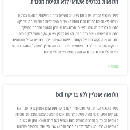
הלוואות בכרטיס אשראי ללא תפיסת מסגרת
בעידן הכלכלי המודרני עדים אנו לשינויים מהירים בתחום הפיננסי. הלוואות בכרטיס
אשראי ללא תפיסת מסגרת הפכו לאחת האופציות הפופולריות ביותר עבור מי שמבקש
פתרונות כלכליים גמישים ונגישים. חברת אדם @ שרון הלוואות מתמחה בהענקת
פתרונות מותאמים אישית בתחום זה, ומציעה תהליך פשוט, שקוף ומהיר ללקוחותיה.
פתרון זה פונה לקהל רחב של לקוחות, ביניהם משפחות, יזמים פרטיים ואפילו סטודנטים
הזקוקים למענה מידי לצרכים פיננסיים משתנים. כל מה שצריך לדעת על הלוואות בכרטיס
אשראי ללא תפיסת מסגרת הלוואה בכרטיס אשראי ללא תפיסת
קרא עוד »
הלוואה אונליין ללא בדיקת bdi
בעידן הכלכלי המודרני, הלוואות אונליין ללא בדיקת BDI הפכו לפתרון מרכזי עבור אלו
שזקוקים לסיוע כלכלי מהיר. לעיתים קרובות, אנשים מוצאים עצמם במצב שבו מוסדות
פיננסיים מסורתיים מסרבים להעניק להם אשראי בשל דירוג אשראי נמוך או קשיים
פיננסיים בעברם. כאן נכנסת לתמונה חברת אדם @ שרון הלוואות, שמספקת פתרונות