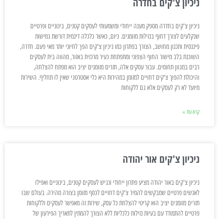
ניכיון צ'קים בחדרה
ניכיון צ'קים בחדרה מספק מענה ייחודי ומשמעותי לעסקים קטנים, בינוניים ופרטיים
שנקלעים לצורך דחוף בנזילות מזומנים. כיום, כאשר כלכלה דינמית דורשת גמישות
פיננסית ותכנון מחושב, הצורך בפתרון כמו ניכיון צ'קים הפך לחיוני יותר מאי פעם. חדרה,
השוכנת בלב מישור החוף הצפוני ומתפתחת כעיר מרכזית באזור, מהווה בית לעסקים
רבים במגוון תחומים. עבור עסקים אלה, תזרים מזומנים יציב הוא מפתח להצלחה,
והיכולת להפוך צ'קים דחויים למזומן במהירות היא כלי אסטרטגי שאין לו תחליף. השירות
מיועד לא רק לעסקים אלא גם ללקוחות
קרא עוד »
ניכיון צ'קים אור יהודה
ניכיון צ'קים באור יהודה מציע פתרון ייחודי ונגיש לעסקים קטנים, בינוניים ואפילו
לאנשים פרטיים שמבקשים להמיר צ'קים דחויים לכסף מזומן בצורה מהירה. בעולם שבו
תזרים מזומנים יציב הוא קריטי להצלחת כל עסק, שירות זה מאפשר לעסקים וללקוחות
פרטיים להתמודד עם בעיות נזילות כלכליות ללא הצורך להמתין לתאריך הפירעון של