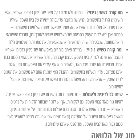
מה קורה כשאין ניכוי?
– במידה ולא מדובר על מצב של ניכיון כרטיסי אשראי, אלא
השימוש הרגיל בתשלומים, למעשה מדובר על עבודה ישירה של בית העסק שאליו
אתם פונים אל מול חברת האשראי. זה אומר שכאשר אתם משלמים בתשלומים –
הסכום אכן יגיע לבית העסק בפריסה של תשלומים שונים לאורך זמן, וחברת האשראי
היא המתווכת שמבטיחה שזה יתרחש והיא שמאפשרת את מסגרת התשלומים הללו.
ומה קורה כשיש ניכוי?
– במידה ואתם בוחרים באפשרות של ניכיון כרטיסי אשראי
המצב הוא שונה לגמרי. בית העסק בעצם יקבל מחברת האשראי את מלוא הסכום בבת
אחת. מבחינתו זהו יתרון ניכר מאד, ולעתים הוא אף יעדיף את האפשרות הזו. אולם
אתם מצדכם, עדיין תשלמו בתשלומים. ההבדל הוא שכעת אתם לא משלמים את הסכום
לבית העסק – אלא במקום זה משלמים לחברת האשראי, והיא זו שפורסת את הכל
לתשלומים.
שימו לב לריבית ולעמלות
– מבחינות רבות, השירות של ניכיון כרטיסי אשראי יכול
להיות נוח מאד לבתי העסק וגם ללקוחות, אך יש לזכור שבתור הלקוחות של כרטיס
האשראי – חברת האשראי לרוב תגבה מכם עמלות גבוהות יותר על שירותי הניכיון,
מאשר באפשרות השניה של הסליקה (וזאת משום שהיא הייתה צריכה להעביר כעת
סכום גבוה מאד לבית העסק, עוד לפני שאתם שילמתם).
סוג של הלוואה