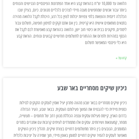
הלוואה עד 10,000 ש"ח בהוראת קבע היא אחד הפתרונות הפיננסיים הנגישים והנוחים
ביותר עבור אנשים שמחפשים מענה מיידי לצרכים כלכליים מגוונים. כיום, בעידן שבו
הכלכלה דינמית והוצאות בלתי צפויות יכולות לצוץ בכל רגע, היכולת לקבל הלוואה מהירה
בתנאים מותאמים אישית היא קריטית. בין אם אתם זקוקים למימון חופשה, תשלום עבור
לימודים, תיקונים בבית או כיסוי חוב ישן, הלוואה בהוראת קבע מאפשרת לכם לקבל את
הכסף במהירות ולפרוס את ההחזרים לתשלומים חודשיים קבועים ונוחים. הוראת קבע
היא כלי פיננסי המאפשר תשלום
קרא עוד »
ניכיון שיקים מסחריים באר שבע
ניכיון שיקים מסחריים בבאר שבע מהווה פתרון יעיל ואמין לעסקים הזקוקים לנזילות
כספית מיידית כדי להבטיח את המשך פעילותם העסקית. בבאר שבע, העיר הגדולה
בדרום הארץ, קיימת פעילות עסקית ענפה הכוללת מגוון רחב של תחומים – תעשייה,
מסחר, קמעונאות ושירותים. עסקים אלו מתמודדים לעיתים קרובות עם אתגרים בתזרים
המזומנים, הנובעים בין היתר מתשלומים דחויים בצורת שיקים. תהליך ניכיון השיקים
מאפשר לעסקים להמיר שיקים דחויים למזומן באופן מיידי, תוך שמירה על יציבות כלכלית