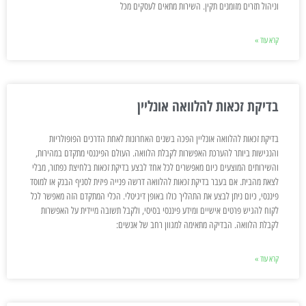
וניהול תזרים מזומנים תקין. השירות מתאים לעסקים מכל
קרא עוד »
בדיקת זכאות להלוואה אונליין
בדיקת זכאות להלוואה אונליין הפכה בשנים האחרונות לאחת הדרכים הפופולריות
והנגישות ביותר להערכת האפשרות לקבלת הלוואה. העולם הפיננסי מתקדם במהירות,
והשירותים המוצעים כיום מאפשרים לכל אחד לבצע בדיקת זכאות בלחיצת כפתור, מבלי
לצאת מהבית. אם בעבר בדיקת זכאות להלוואה דרשה פנייה פיזית לסניף הבנק או למוסד
פיננסי, כיום ניתן לבצע את התהליך כולו באופן דיגיטלי. הכלי המתקדם הזה מאפשר לכל
לקוח להגיש פרטים אישיים ומידע פיננסי בסיסי, ולקבל תשובה מיידית על האפשרות
לקבלת הלוואה. הבדיקה מתאימה למגוון רחב של אנשים:
קרא עוד »