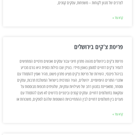
לצרכים של מגוון לקוחות – משפחות, עסקים קטנים,
קרא עוד »
פריטת צ'קים בירושלים
פריטת צ'קים בירושלים מהווה פתרון חיוני עבור עסקים ואנשים פרטיים המחפשים
להמיר צ'קים דחויים למזומן באופן מיידי. בעידן שבו נזילות כספית היא גורם מכריע
בניהול פיננסי, השירות של פריטת צ'קים מציע פתרון פשוט, מהיר ואמין להתמודד עם
אתגרי התזרים היומיומיים. ירושלים, העיר המרכזית בישראל המשלבת תרבות, עסקים
ומסחר, מתאפיינת במגוון רחב של פעילויות עסקיות, שלעיתים תכופות מבוססות על
עסקאות בתשלומים דחויים. עסקים קטנים ובינוניים נדרשים לא פעם להתמודד עם
פערים בין תשלומים דחויים לבין ההתחייבויות השוטפות שלהם לספקים, משכורות או
קרא עוד »