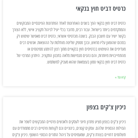
כרטיס דביט חוץ בנקאי
כרטיס דביט חוץ בנקאי הפך בשנים האחרונות לאחד הפתרונות הפיננסיים המבוקשים
והמתקדמים ביותר בישראל. עבור רבים, מדובר בכלי יעיל לניהול תקציב אישי, ללא הצורך
בקשר ישיר עם חשבון הבנק. בשונה מכרטיסי אשראי, כרטיס דביט מאפשר שימוש רק
בסכום שהוטען עליו מראש, ובכך מספק שליטה מוחלטת על ההוצאות. אנשים רבים
מעדיפים את השימוש בכרטיסים חוץ בנקאיים מתוך רצון להימנע ממינוסים או
מהתחייבויות מיותרות, והם נהנים מגמישות מלאה בתכנון התקציב. היתרון המרכזי של
כרטיס דביט חוץ בנקאי טמון בעצמאות שהוא מעניק למשתמש.
קרא עוד »
ניכיון צ'קים בצפון
ניכיון צ'קים בצפון מציע פתרון חיוני לעסקים ולאנשים פרטיים המבקשים לשפר את
הנזילות הכספית שלהם. עסקים קטנים, בינוניים וגם לקוחות פרטיים רבים מתמודדים עם
תשלומים דחויים בצורת צ'קים, שמעמיסים על ניהול התזרים הכספי השוטף. ניכיון צ'קים