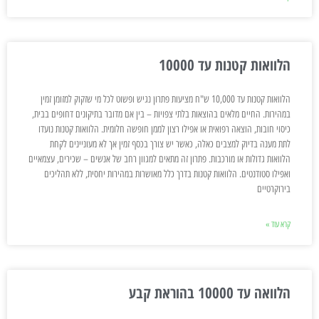
הלוואות קטנות עד 10000
הלוואות קטנות עד 10,000 ש"ח מציעות פתרון נגיש ופשוט לכל מי שזקוק למזומן זמין
במהירות. החיים מלאים בהוצאות בלתי צפויות – בין אם מדובר בתיקונים דחופים בבית,
כיסוי חובות, הוצאה רפואית או אפילו רצון לממן חופשה חלומית. הלוואות קטנות נועדו
לתת מענה בדיוק למצבים כאלה, כאשר יש צורך בכסף זמין אך לא מעוניינים לקחת
הלוואות גדולות או מורכבות. פתרון זה מתאים למגוון רחב של אנשים – שכירים, עצמאיים
ואפילו סטודנטים. הלוואות קטנות בדרך כלל מאושרות במהירות יחסית, ללא תהליכים
בירוקרטיים
קרא עוד »
הלוואה עד 10000 בהוראת קבע