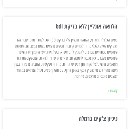
הלוואה אונליין ללא בדיקת bdi
בעידן הכלכלי המודרני, הלוואות אונליין ללא בדיקת BDI הפכו לפתרון מרכזי עבור אלו
שזקוקים לסיוע כלכלי מהיר. לעיתים קרובות, אנשים מוצאים עצמם במצב שבו מוסדות
פיננסיים מסורתיים מסרבים להעניק להם אשראי בשל דירוג אשראי נמוך או קשיים
פיננסיים בעברם. כאן נכנסת לתמונה חברת אדם @ שרון הלוואות, שמספקת פתרונות
מותאמים אישית לכל לקוח, תוך דגש על נוחות, מהירות ושקיפות. החברה מתמחה במתן
מענה מהיר לכל מי שזקוק לכסף באופן דחוף, עם תהליך פשוט ויעיל שמתאים במיוחד
למצבים פיננסיים מורכבים. פתרונות
קרא עוד »
ניכיון צ'קים ברמלה