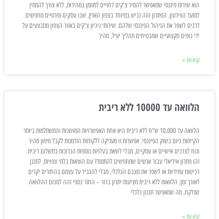
הוא שירות פיננסי שמאפשר להמיר צ'קים דחויים למזומן במהירות, ללא צורך להמתין
למועד הפירעון. הפתרון הזה נגיש במיוחד בצפון הארץ, שבו עסקים ופרטיים מחפשים
דרכים לשפר את הניהול הפיננסי שלהם. שירותי ניכיון צ'קים באזור הצפון מתבצעים על
ידי גופים מקצועיים שמבטיחים תהליך יעיל, מהיר
קרא עוד »
הלוואה עד 10000 ללא ריבית
הלוואה עד 10,000 ש"ח ללא ריבית היא אחת האפשרויות המושכות והמשתלמות ביותר
הקיימות כיום בשוק הפיננסי. אפשרות זו מעניקה ללקוחות הזדמנות לקבל מימון מהיר
ונוח לצרכים אישיים או עסקיים, מבלי לשאת בעלויות נוספות הכרוכות בתשלום ריבית.
זהו פתרון אידיאלי עבור אנשים שמחפשים להתמודד עם הוצאות בלתי צפויות, לתכנן
רכישות עתידיות או לשפר את מצבם הכלכלי, מבלי להכביד על עצמם בהחזרים יקרים
לאורך זמן. הלוואות ללא ריבית מציעות יתרון ברור – החזר כספי זהה לסכום ההלוואה
שנלקח, מה שמאפשר תכנון כלכלי
קרא עוד »