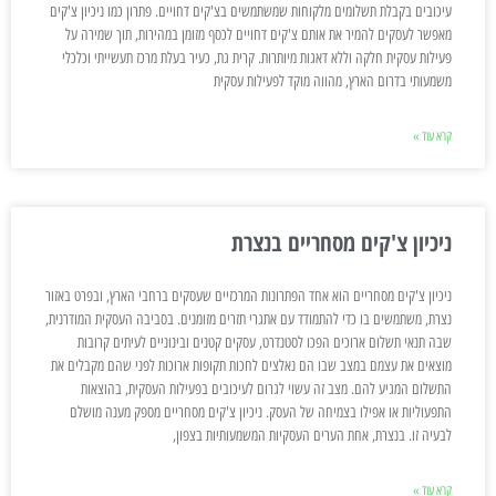
עיכובים בקבלת תשלומים מלקוחות שמשתמשים בצ'קים דחויים. פתרון כמו ניכיון צ'קים
מאפשר לעסקים להמיר את אותם צ'קים דחויים לכסף מזומן במהירות, תוך שמירה על
פעילות עסקית חלקה וללא דאגות מיותרות. קרית גת, כעיר בעלת מרכז תעשייתי וכלכלי
משמעותי בדרום הארץ, מהווה מוקד לפעילות עסקית
קרא עוד »
ניכיון צ'קים מסחריים בנצרת
ניכיון צ'קים מסחריים הוא אחד הפתרונות המרכזיים שעסקים ברחבי הארץ, ובפרט באזור
נצרת, משתמשים בו כדי להתמודד עם אתגרי תזרים מזומנים. בסביבה העסקית המודרנית,
שבה תנאי תשלום ארוכים הפכו לסטנדרט, עסקים קטנים ובינוניים לעיתים קרובות
מוצאים את עצמם במצב שבו הם נאלצים לחכות תקופות ארוכות לפני שהם מקבלים את
התשלום המגיע להם. מצב זה עשוי לגרום לעיכובים בפעילות העסקית, בהוצאות
התפעוליות או אפילו בצמיחה של העסק. ניכיון צ'קים מסחריים מספק מענה מושלם
לבעיה זו. בנצרת, אחת הערים העסקיות המשמעותיות בצפון,
קרא עוד »