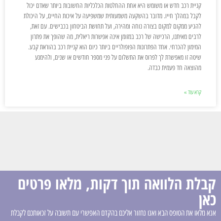
קניית רכב חדש או משומש היא אחת ההחלטות הכלכליות החשובות ביותר שאדם יכול
לקבל במהלך חייו. מדובר בהשקעה משמעותית שמשפיעה על איכות החיים, על היכולת
להגיע ממקום למקום בצורה נוחה ומהירה, ועל תחושת הביטחון בכבישים. עם זאת,
לרבים מאיתנו, הרכישה של רכב במזומן אינה אפשרות ריאלית, מה שהופך את פתרון
המימון להכרחי. אחד הפתרונות הפופולריים ביותר כיום הוא קניית רכב בהוראת קבע.
שיטה זו מאפשרת לך לפרוס את התשלום על פני מספר חודשים או שנים, ולהימנע
מהוצאה חד פעמית כבדה.
קרא עוד »
קבלת הלוואה תוך דקות, מלאו פרטים
כאן
אנא מלאו את הטופס הבא ואנו נחזור אליכם בהקדם האפשרי עם תשובה על זכאותכם לקבלת