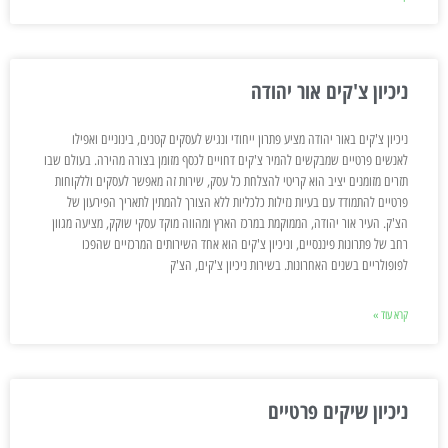
ניכיון צ'קים אור יהודה
ניכיון צ'קים באור יהודה מציע פתרון ייחודי ונגיש לעסקים קטנים, בינוניים ואפילו
לאנשים פרטיים שמבקשים להמיר צ'קים דחויים לכסף מזומן בצורה מהירה. בעולם שבו
תזרים מזומנים יציב הוא קריטי להצלחת כל עסק, שירות זה מאפשר לעסקים וללקוחות
פרטיים להתמודד עם בעיות נזילות כלכליות ללא הצורך להמתין לתאריך הפירעון של
הצ'ק. העיר אור יהודה, הממוקמת במרכז הארץ ומהווה מוקד עסקי שוקק, מציעה מגוון
רחב של פתרונות פיננסיים, וניכיון צ'קים הוא אחד השירותים המרכזיים שהפכו
לפופולריים בשנים האחרונות. בשירות ניכיון צ'קים, הצ'ק
קרא עוד »
ניכיון שיקים פרטיים