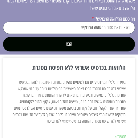
אנא מלאו את הטופס הבא ואנו נחזור אליכם בהקדם האפשרי עם תשובה על זכאותכם לקבלת
הלוואה בתנאים הכי טובים שיש!
מה סכום ההלוואה המבוקש?
הבא
הלוואות בכרטיס אשראי ללא תפיסת מסגרת
בעידן הכלכלי המודרני עדים אנו לשינויים מהירים בתחום הפיננסי. הלוואות בכרטיס
אשראי ללא תפיסת מסגרת הפכו לאחת האופציות הפופולריות ביותר עבור מי שמבקש
פתרונות כלכליים גמישים ונגישים. חברת אדם @ שרון הלוואות מתמחה בהענקת
פתרונות מותאמים אישית בתחום זה, ומציעה תהליך פשוט, שקוף ומהיר ללקוחותיה.
פתרון זה פונה לקהל רחב של לקוחות, ביניהם משפחות, יזמים פרטיים ואפילו סטודנטים
הזקוקים למענה מידי לצרכים פיננסיים משתנים. כל מה שצריך לדעת על הלוואות בכרטיס
אשראי ללא תפיסת מסגרת הלוואה בכרטיס אשראי ללא תפיסת
קרא עוד »