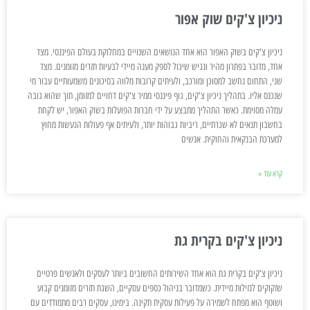
ניכיון צ'קים שוק אפור
ניכיון צ'קים בשוק האפור הוא אחד הנושאים השנויים במחלוקת בעולם הפיננסי. מצד
אחד, מדובר בפתרון מהיר ונגיש שיכול לספק מענה מיידי לבעיות תזרים מזומנים. מצד
שני, התחום נחשב למסוכן ומורכב, ולעיתים קרובות מלווה בסיכונים משמעותיים עבור מי
שנכנס אליו. בתהליך ניכיון צ'קים, גוף פיננסי ממיר צ'קים דחויים למזומן, תוך שהוא גובה
עמלה מסוימת. כאשר התהליך מתבצע על ידי חברות הפועלות בשוק האפור, יש לקחת
בחשבון תנאים לא שגרתיים, ריביות גבוהות יותר, ולעיתים אף פעולות הנעשות מחוץ
למערכת הבנקאית והחוקית. אנשים
קרא עוד »
ניכיון צ'קים בקרית גת
ניכיון צ'קים בקרית גת הוא אחד השירותים החשובים ביותר לעסקים ולאנשים פרטיים
שזקוקים לנזילות מיידית. כשמדובר בניהול כספים עסקיים, השגת תזרים מזומנים קבוע
ושוטף הוא מפתח לשמירה על פעילות עסקית תקינה. בימינו, עסקים רבים מתמודדים עם