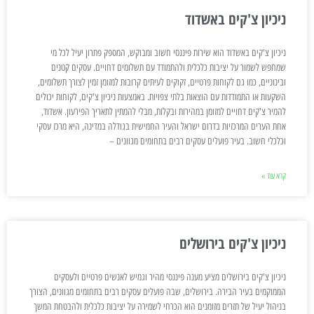
ניכיון צ'קים באשדוד
ניכיון צ'קים באשדוד הוא שירות פיננסי חשוב ומבוקש, המספק פתרון יעיל לכל מי
שמחפש לשמור על יציבות כלכלית ולהתמודד עם תשלומים דחויים. עסקים קטנים
ובינוניים, כמו גם לקוחות פרטיים, זקוקים לעיתים קרובות למזומן זמין לצורך תשלומים,
השקעות או התמודדות עם הוצאות בלתי צפויות. באמצעות ניכיון צ'קים, לקוחות יכולים
להמיר צ'קים דחויים למזומן במהירות ובקלות, מבלי להמתין לתאריך הפירעון. אשדוד,
אחת הערים המרכזיות בדרום ישראל והעיר החמישית בגודלה במדינה, היא מרכז עסקי
וכלכלי חשוב. בעיר פועלים עסקים רבים בתחומים מגוונים –
קרא עוד »
ניכיון צ'קים בירושלים
ניכיון צ'קים בירושלים מציע מענה פיננסי מהיר וגמיש לאנשים פרטיים ולעסקים
הממוקמים בעיר הבירה. בירושלים, שבה פועלים עסקים רבים בתחומים מגוונים, הצורך
בניהול יעיל של תזרים מזומנים הוא הכרחי לשמירה על יציבות כלכלית ולהבטחת המשך