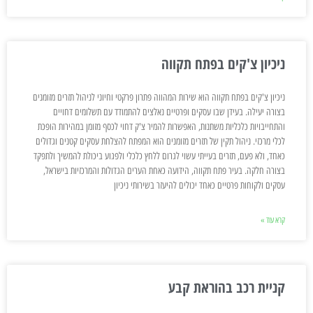
ניכיון צ'קים בפתח תקווה
ניכיון צ'קים בפתח תקווה הוא שירות המהווה פתרון פרקטי וחיוני לניהול תזרים מזומנים
בצורה יעילה. בעידן שבו עסקים ופרטיים נאלצים להתמודד עם תשלומים דחויים
והתחייבויות כלכליות משתנות, האפשרות להמיר צ'ק דחוי לכסף מזומן במהירות הופכת
לכלי מרכזי. ניהול תקין של תזרים מזומנים הוא המפתח להצלחת עסקים קטנים וגדולים
כאחד, ולא פעם, תזרים בעייתי עשוי לגרום ללחץ כלכלי ולפגוע ביכולת להמשיך ולתפקד
בצורה חלקה. בעיר פתח תקווה, הידועה כאחת הערים הגדולות והמרכזיות בישראל,
עסקים ולקוחות פרטיים כאחד יכולים להיעזר בשירותי ניכיון
קרא עוד »
קניית רכב בהוראת קבע