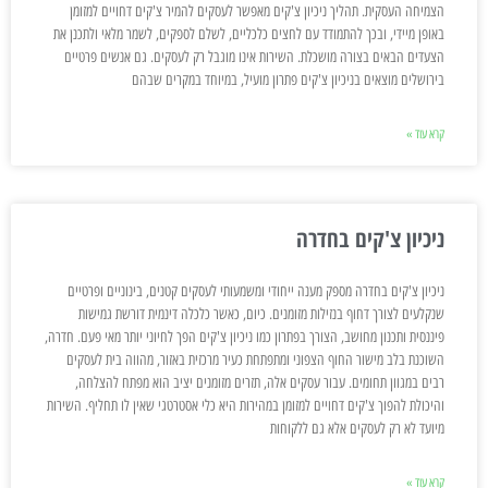
הצמיחה העסקית. תהליך ניכיון צ'קים מאפשר לעסקים להמיר צ'קים דחויים למזומן
באופן מיידי, ובכך להתמודד עם לחצים כלכליים, לשלם לספקים, לשמר מלאי ולתכנן את
הצעדים הבאים בצורה מושכלת. השירות אינו מוגבל רק לעסקים. גם אנשים פרטיים
בירושלים מוצאים בניכיון צ'קים פתרון מועיל, במיוחד במקרים שבהם
קרא עוד »
ניכיון צ'קים בחדרה
ניכיון צ'קים בחדרה מספק מענה ייחודי ומשמעותי לעסקים קטנים, בינוניים ופרטיים
שנקלעים לצורך דחוף בנזילות מזומנים. כיום, כאשר כלכלה דינמית דורשת גמישות
פיננסית ותכנון מחושב, הצורך בפתרון כמו ניכיון צ'קים הפך לחיוני יותר מאי פעם. חדרה,
השוכנת בלב מישור החוף הצפוני ומתפתחת כעיר מרכזית באזור, מהווה בית לעסקים
רבים במגוון תחומים. עבור עסקים אלה, תזרים מזומנים יציב הוא מפתח להצלחה,
והיכולת להפוך צ'קים דחויים למזומן במהירות היא כלי אסטרטגי שאין לו תחליף. השירות
מיועד לא רק לעסקים אלא גם ללקוחות
קרא עוד »