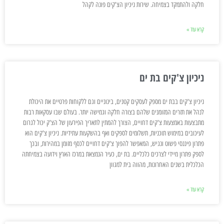
חלקה ולהתמקד בצמיחה. שירות ניכיון הצ'קים פונה לקהל
קרא עוד »
ניכיון צ'קים בת ים
ניכיון צ'קים בבת ים מספק לעסקים קטנים, בינוניים וגם ללקוחות פרטיים את היכולת
לנהל את תזרים המזומנים שלהם בצורה חלקה וגמישה יותר. בעולם שבו עסקאות רבות
מתבצעות באמצעות צ'קים דחויים, הצורך להמתין לתאריך הפירעון של הצ'ק יכול לגרום
לעיכובים במימוש תוכניות, תשלומים לספקים ואף בהשקעות עתידיות. ניכיון צ'קים הוא
פתרון פיננסי פשוט ונגיש, המאפשר להפוך צ'קים דחויים לכסף מזומן במהירות, ובכך
לספק פתרון מיידי לצרכים כלכליים. בת ים, כעיר הנמצאת במרכז הארץ וידועה בצמיחתה
הכלכלית בשנים האחרונות, מהווה בית למגוון
קרא עוד »