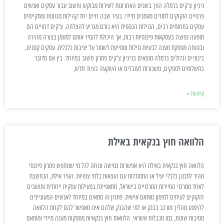
ניכיון צ'קים ברמלה הפך בשנים האחרונות לשירות מבוקש וחשוב עבור עסקים ואנשים
פרטיים הזקוקים לתזרים מזומנים מיידי. בעיר שבה חיים יחד קהילות מגוונות ומתקיימים
עסקים בתחומים רבים, הנזילות הכספית היא גורם מכריע להצלחה. צ'קים דחויים הם
תופעה נפוצה בעסקאות פיננסיות רבות, אך היכולת להמיר אותם למזומן בצורה מהירה
ובטוחה מספקת מענה לבעיות נזילות ומסייעת לשמור על יציבות כלכלית. עסקים קטנים,
בינוניים וגדולים ברמלה מוצאים בניכיון צ'קים פתרון חשוב במיוחד. בין אם מדובר
בתשלומים לספקים, משכורות לעובדים או השקעה בציוד חדש,
קרא עוד »
הלוואה חוץ בנקאית באילת
הלוואה חוץ בנקאית באילת היא אפשרות גמישה ונוחה לכל מי שמחפש פתרון פיננסי
מהיר לתכנון כלכלי יעיל או התמודדות עם הוצאות בלתי צפויות. העיר אילת, הנחשבת
לאחד ממרכזי התיירות המרכזיים בישראל, מתאפיינת בפעילות עסקית ייחודית ותושבים
הזקוקים לעיתים למימון מותאם אישית. פתרון זה מתאים במיוחד לאנשים המעוניינים
להימנע מהליך מורכב בבנק או למי שהבנק שלהם אינו מאפשר להם לקחת הלוואה
מסיבות שונות, כמו מגבלות אשראי. הלוואות חוץ בנקאיות מספקות מענה מיידי ומותאם