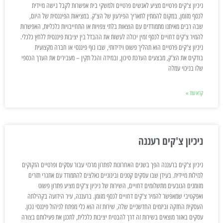
ניכיון צ'קים פרטיים מציע לאנשים פרטיים ולמשקי בית אפשרות לקבל גישה מיידית
לכסף מזומן, במקום להמתין לתאריך הפירעון של הצ'ק. במציאות הפיננסית של היום,
שבה רבים מאיתנו מתמודדים עם הוצאות בלתי צפויות או התחייבויות כלכליות, האפשרות
להמיר צ'קים דחויים לכסף זמין יכולה לעשות את ההבדל בין יציבות פיננסית ללחץ כלכלי.
ניכיון צ'קים פרטיים הוא תהליך פשוט וידידותי, שבו גוף פיננסי או חברה מקצועית
בודקים את הצ'ק, מבצעים הערכת סיכון, ובמידה והכל תקין – מעבירים את הערך הכספי
שלו בניכוי עמלה
קרא עוד »
ניכיון צ'קים רעננה
ניכיון צ'קים ברעננה הפך בשנים האחרונות לפתרון מרכזי עבור עסקים ופרטיים הזקוקים
לנזילות מיידית. בעידן שבו עסקים קטנים ובינוניים נאלצים להתמודד עם אתגרי תזרים
מזומנים הנובעים מתשלומים דחויים, השירות של ניכיון צ'קים מציע פתרון פשוט
ואפקטיבי שמאפשר להמיר צ'קים דחויים לכסף מזומן. ברעננה, עיר הידועה בקהילתה
העסקית החזקה וביזמים החדשניים שלה, שירות זה הוא כלי מפתח לניהול פיננסי נכון.
עסקים באזור מוצאים בשירות זה דרך להבטיח יציבות כלכלית, לתכנן את פעילותם בצורה