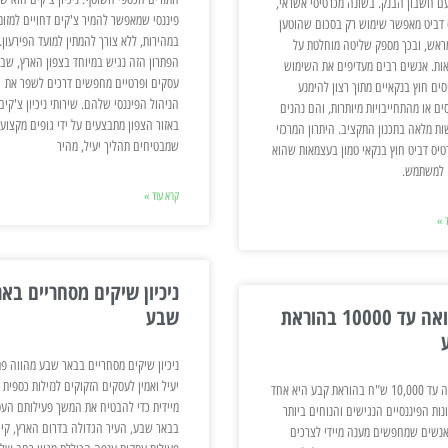
עם חשבון הבנק. בשונה מכרטיסי אשראי,
פיננסי שמאפשר להמיר צ'קים דחויים למזומ
 דביט מאפשר שימוש רק בסכום שהוטען
במהירות, ללא צורך להמתין למועד הפירעון.
מראש, ובכך מספק שליטה מוחלטת על
הפתרון הזה נגיש במיוחד בצפון הארץ, שבו
ות. אנשים רבים מעדיפים את השימוש
עסקים ופרטיים מחפשים דרכים לשפר את
סים חוץ בנקאיים מתוך רצון להימנע
הניהול הפיננסי שלהם. שירותי ניכיון צ'קים
ים או מהתחייבויות מיותרות, והם נהנים
באזור הצפון מתבצעים על ידי גופים מקצועי
ות מלאה בתכנון התקציב. היתרון המרכזי
שמבטיחים תהליך יעיל, מהיר
טיס דביט חוץ בנקאי טמון בעצמאות שהוא
 למשתמש.
קרא עוד »
 »
ניכיון שיקים מסחריים באר
הלוואה עד 10000 בהוראת
שבע
ניכיון שיקים מסחריים בבאר שבע מהווה פת
יעיל ואמין לעסקים הזקוקים לנזילות כספית
הלוואה עד 10,000 ש"ח בהוראת קבע היא אחד
מיידית כדי להבטיח את המשך פעילותם העס
נות הפיננסיים הנגישים והנוחים ביותר
בבאר שבע, העיר הגדולה בדרום הארץ, קיי
אנשים שמחפשים מענה מיידי לצרכים