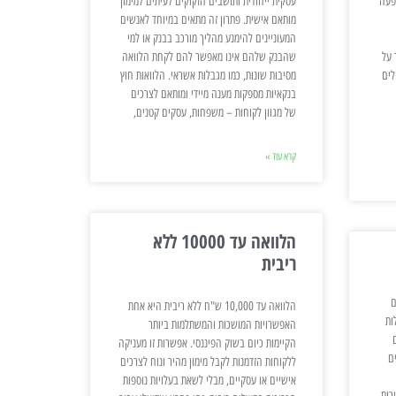
פעה
עסקית ייחודית ותושבים הזקוקים לעיתים למימון
מותאם אישית. פתרון זה מתאים במיוחד לאנשים
המעוניינים להימנע מהליך מורכב בבנק או למי
 על
שהבנק שלהם אינו מאפשר להם לקחת הלוואה
לים
מסיבות שונות, כמו מגבלות אשראי. הלוואות חוץ
בנקאיות מספקות מענה מיידי ומותאם לצרכים
של מגוון לקוחות – משפחות, עסקים קטנים,
קרא עוד »
הלוואה עד 10000 ללא
ריבית
ם
הלוואה עד 10,000 ש"ח ללא ריבית היא אחת
ות
האפשרויות המושכות והמשתלמות ביותר
הקיימות כיום בשוק הפיננסי. אפשרות זו מעניקה
ם
ללקוחות הזדמנות לקבל מימון מהיר ונוח לצרכים
אישיים או עסקיים, מבלי לשאת בעלויות נוספות
רות