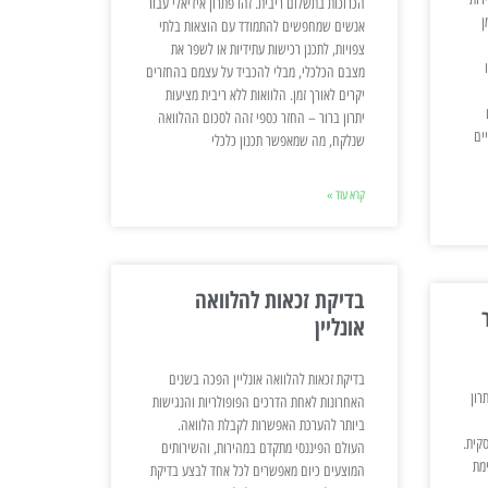
הכרוכות בתשלום ריבית. זהו פתרון אידיאלי עבור
ן
אנשים שמחפשים להתמודד עם הוצאות בלתי
צפויות, לתכנן רכישות עתידיות או לשפר את
מצבם הכלכלי, מבלי להכביד על עצמם בהחזרים
יקרים לאורך זמן. הלוואות ללא ריבית מציעות
יתרון ברור – החזר כספי זהה לסכום ההלוואה
ים
שנלקח, מה שמאפשר תכנון כלכלי
קרא עוד »
בדיקת זכאות להלוואה
אונליין
בדיקת זכאות להלוואה אונליין הפכה בשנים
רון
האחרונות לאחת הדרכים הפופולריות והנגישות
ביותר להערכת האפשרות לקבלת הלוואה.
קית.
העולם הפיננסי מתקדם במהירות, והשירותים
מת
המוצעים כיום מאפשרים לכל אחד לבצע בדיקת