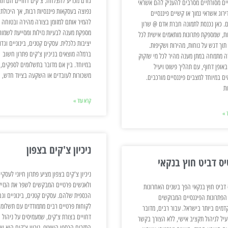
גורם מכריע להצלחה. צ'קים דחויים הם תו
יים מסורתיים מסרבים להעניק להם אשראי
נפוצה בעסקאות פיננסיות רבות, אך היכולת
רוג אשראי נמוך או קשיים פיננסיים
להמיר אותם למזומן בצורה מהירה ובטוחה
. כאן נכנסת לתמונה חברת אדם @ שרון
מספקת מענה לבעיות נזילות ומסייעת לשמור
ות, שמספקת פתרונות מותאמים אישית לכל
יציבות כלכלית. עסקים קטנים, בינוניים וגדו
תוך דגש על נוחות, מהירות ושקיפות.
ברמלה מוצאים בניכיון צ'קים פתרון חשוב
 מתמחה במתן מענה מהיר לכל מי שזקוק
במיוחד. בין אם מדובר בתשלומים לספקים,
באופן דחוף, עם תהליך פשוט ויעיל
משכורות לעובדים או השקעה בציוד חדש,
ם במיוחד למצבים פיננסיים מורכבים.
ות
קרא עוד »
 »
ניכיון צ'קים בצפון
יס דביט חוץ בנקאי
ניכיון צ'קים בצפון מציע פתרון חיוני לעסקי
ולאנשים פרטיים המבקשים לשפר את הנזיל
 דביט חוץ בנקאי הפך בשנים האחרונות
הכספית שלהם. עסקים קטנים, בינוניים וגם
הפתרונות הפיננסיים המבוקשים
לקוחות פרטיים רבים מתמודדים עם תשלומי
דמים ביותר בישראל. עבור רבים, מדובר
דחויים בצורת צ'קים, שמעמיסים על ניהול
עיל לניהול תקציב אישי, ללא הצורך בקשר
התזרים הכספי השוטף. ניכיון צ'קים הוא שי