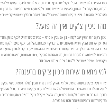
כיסוי הוצאות בלתי צפויות. היכולת לקבל את הכסף במהירות, מבלי להמתין למועד הפירעון של הצ'ק
רעננה, הממוקמת בלב השרון, היא עיר המשמשת כמרכז כלכלי ותעשייתי עבור האזור. עם מגוון רח
האוכלוסייה המקומית. ניכיון צ'קים ברעננה מאפשר ללקוחות ליהנות מתהליך פשוט ושקוף שמותא
מהו ניכיון צ'קים ואיך זה פועל?
ניכיון צ'קים הוא תהליך שבו לקוח – בין אם עסק או פרטי – ממיר צ'קים דחויים לכסף מזומן. ה
הפירעון של נותן הצ'ק ותנאי התשלום. אם כל הבדיקות עוברות בהצלחה, הכסף מועבר ללקוח באופ
היתרון המרכזי של תהליך זה הוא הפשטות והמהירות שבה הוא מתבצע. במקום להמתין שבועות או 
במהירות ולהשתמש בו למטרות מגוונות, כמו תשלומים לספקים, כיסוי משכורות, רכישת סחורה או ה
מקצועיים ואמינים שמציעים ללקוחות פתרון פיננסי פשוט ונוח.
למי מתאים שירות ניכיון צ'קים ברעננה?
שירות ניכיון צ'קים ברעננה מתאים לכל מי שזקוק לפתרון מהיר ואמין לנזילות כספית. בעלי עסקים
להפיק תועלת רבה מהשירות. הם יכולים לקבל את התשלום עבור עסקאות במהירות, מבלי להמתין 
בנוסף, השירות מתאים גם ללקוחות פרטיים, כמו אנשים שקיבלו צ'קים דחויים בעסקאות פרטיות (ל
הצ'קים למזומן במהירות וליהנות מגמישות כלכלית.