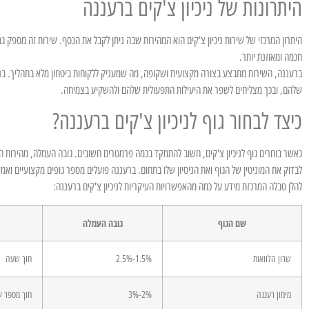
היתרונות של ניכיון צ'קים ברעננה
היתרון המרכזי של שירות ניכיון צ'קים הוא המהירות שבה ניתן לקבל את הכסף. שירות זה מספק
חכמה ומאוזנת יותר.
ברעננה, השירות מתבצע בצורה מקצועית ושקופה, מה שמעניק ללקוחות ביטחון מלא בתהליך. בנו
שלהם, ובכך מצליחים לשפר את היעילות התפעולית שלהם ולהשקיע בצמיחה.
כיצד לבחור גוף לניכיון צ'קים ברעננה?
כאשר בוחרים גוף לניכיון צ'קים, חשוב להתמקד בכמה פרמטרים חשובים. גובה העמלה, מהירות הת
לבדוק את המוניטין של הגוף ואת הניסיון שלו בתחום. ברעננה פועלים מספר גופים מקצועיים ואמינ
להלן טבלה המרכזת מידע על כמה מהאפשרויות העיקריות לניכיון צ'קים ברעננה:
שם הגוף
גובה העמלה
שרון הלוואות
1.5%-2.5%
תוך שעה
מימון רעננה
2%-3%
תוך מספר ש