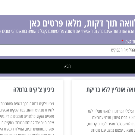
ואה תוך דקות, מלאו פרטים כאן
הבא ואנו נחזור אליכם בהקדם האפשרי עם תשובה על זכאותכם לקבלת הלוואה בתנאים הכי טובים ש
מבוקש?
הבא
אה אונליין ללא בדיקת
ניכיון צ'קים ברמלה
ניכיון צ'קים ברמלה הפך בשנים האחרונות
לשירות מבוקש וחשוב עבור עסקים ואנשים
הכלכלי המודרני, הלוואות אונליין ללא
פרטיים הזקוקים לתזרים מזומנים מיידי. בעי
בדיקת BDI הפכו לפתרון מרכזי עבור אלו
שבה חיים יחד קהילות מגוונות ומתקיימים
ם לסיוע כלכלי מהיר. לעיתים קרובות,
עסקים בתחומים רבים, הנזילות הכספית הי
 מוצאים עצמם במצב שבו מוסדות