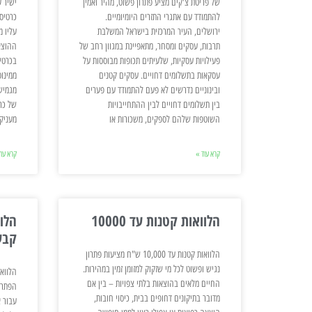
של פריטת צ'קים מציע פתרון פשוט, מהיר ואמין
ישיר 
להתמודד עם אתגרי התזרים היומיומיים.
כרטיס
ירושלים, העיר המרכזית בישראל המשלבת
עליו 
תרבות, עסקים ומסחר, מתאפיינת במגוון רחב של
ההוצא
פעילויות עסקיות, שלעיתים תכופות מבוססות על
בכרטי
עסקאות בתשלומים דחויים. עסקים קטנים
ממינוס
ובינוניים נדרשים לא פעם להתמודד עם פערים
מגמיש
בין תשלומים דחויים לבין ההתחייבויות
של כר
השוטפות שלהם לספקים, משכורות או
מעניק
קרא עוד »
קרא עוד
הלוואות קטנות עד 10000
קבע
הלוואות קטנות עד 10,000 ש"ח מציעות פתרון
נגיש ופשוט לכל מי שזקוק למזומן זמין במהירות.
החיים מלאים בהוצאות בלתי צפויות – בין אם
הפתרו
מדובר בתיקונים דחופים בבית, כיסוי חובות,
עבור 