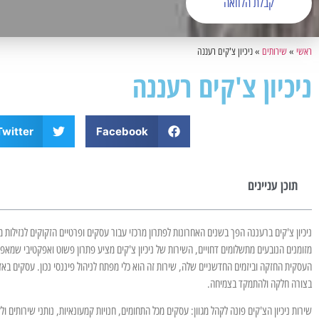
קבלת הלוואה
ראשי
»
שירותים
»
ניכיון צ'קים רעננה
ניכיון צ'קים רעננה
Twitter
Facebook
תוכן עניינים
ניכיון צ'קים ברעננה הפך בשנים האחרונות לפתרון מרכזי עבור עסקים ופרטיים הזקוקים לנזילות מ
מזומנים הנובעים מתשלומים דחויים, השירות של ניכיון צ'קים מציע פתרון פשוט ואפקטיבי שמאפש
העסקית החזקה וביזמים החדשניים שלה, שירות זה הוא כלי מפתח לניהול פיננסי נכון. עסקים באזו
בצורה חלקה ולהתמקד בצמיחה.
שירות ניכיון הצ'קים פונה לקהל מגוון: עסקים מכל התחומים, חנויות קמעונאיות, נותני שירותים ו