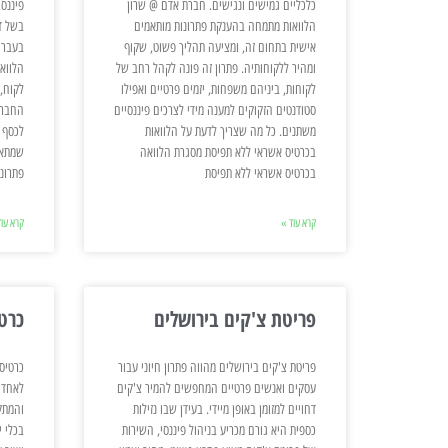
כלכליים גמישים ונגישים. חברת אדם @ שרון
פיננס
הלוואות מתמחה בהענקת פתרונות מותאמים
בשל די
אישית בתחום זה, ומציעה תהליך פשוט, שקוף
בעברם
ומהיר ללקוחותיה. פתרון זה פונה לקהל רחב של
הלווא
לקוחות, ביניהם משפחות, יזמים פרטיים ואפילו
לקוח, 
סטודנטים הזקוקים למענה מידי לצרכים פיננסיים
החברה
משתנים. כל מה שצריך לדעת על הלוואות
לכסף 
בכרטיס אשראי ללא תפיסת מסגרת הלוואה
שמתאי
בכרטיס אשראי ללא תפיסת
פתרונ
קרא עוד »
קרא עוד
פריטת צ'קים בירושלים
כרט
פריטת צ'קים בירושלים מהווה פתרון חיוני עבור
כרטיס
עסקים ואנשים פרטיים המחפשים להמיר צ'קים
לאחד 
דחויים למזומן באופן מיידי. בעידן שבו נזילות
והמתק
כספית היא גורם מכריע בניהול פיננסי, השירות
בכלי י