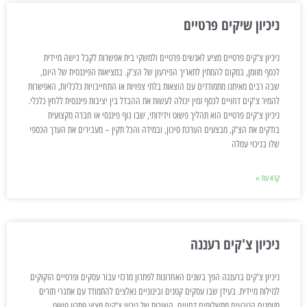
ניכיון שיקים פרטיים
ניכיון צ'קים פרטיים מציע לאנשים פרטיים ולמשקי בית אפשרות לקבל גישה מיידית
לכסף מזומן, במקום להמתין לתאריך הפירעון של הצ'ק. במציאות הפיננסית של היום,
שבה רבים מאיתנו מתמודדים עם הוצאות בלתי צפויות או התחייבויות כלכליות, האפשרות
להמיר צ'קים דחויים לכסף זמין יכולה לעשות את ההבדל בין יציבות פיננסית ללחץ כלכלי.
ניכיון צ'קים פרטיים הוא תהליך פשוט וידידותי, שבו גוף פיננסי או חברה מקצועית
בודקים את הצ'ק, מבצעים הערכת סיכון, ובמידה והכל תקין – מעבירים את הערך הכספי
שלו בניכוי עמלה
קרא עוד »
ניכיון צ'קים רעננה
ניכיון צ'קים ברעננה הפך בשנים האחרונות לפתרון מרכזי עבור עסקים ופרטיים הזקוקים
לנזילות מיידית. בעידן שבו עסקים קטנים ובינוניים נאלצים להתמודד עם אתגרי תזרים
מזומנים הנובעים מתשלומים דחויים, השירות של ניכיון צ'קים מציע פתרון פשוט