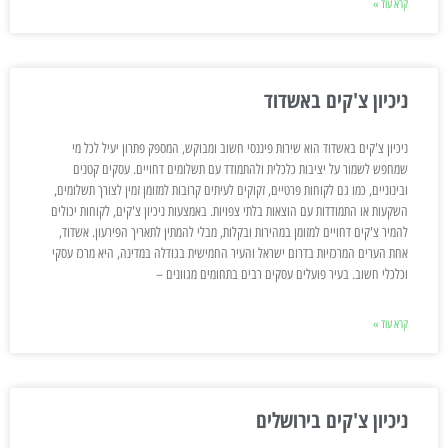
קרא עוד »
ניכיון צ'קים באשדוד
ניכיון צ'קים באשדוד הוא שירות פיננסי חשוב ומבוקש, המספק פתרון יעיל לכל מי
שמחפש לשמור על יציבות כלכלית ולהתמודד עם תשלומים דחויים. עסקים קטנים
ובינוניים, כמו גם לקוחות פרטיים, זקוקים לעיתים קרובות למזומן זמין לצורך תשלומים,
השקעות או התמודדות עם הוצאות בלתי צפויות. באמצעות ניכיון צ'קים, לקוחות יכולים
להמיר צ'קים דחויים למזומן במהירות ובקלות, מבלי להמתין לתאריך הפירעון. אשדוד,
אחת הערים המרכזיות בדרום ישראל והעיר החמישית בגודלה במדינה, היא מרכז עסקי
וכלכלי חשוב. בעיר פועלים עסקים רבים בתחומים מגוונים –
קרא עוד »
ניכיון צ'קים בירושלים