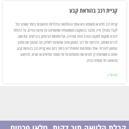
קניית רכב בהוראת קבע
קניית רכב חדש או משומש היא אחת ההחלטות הכלכליות החשובות ביותר שאדם יכול
לקבל במהלך חייו. מדובר בהשקעה משמעותית שמשפיעה על איכות החיים, על היכולת
להגיע ממקום למקום בצורה נוחה ומהירה, ועל תחושת הביטחון בכבישים. עם זאת,
לרבים מאיתנו, הרכישה של רכב במזומן אינה אפשרות ריאלית, מה שהופך את פתרון
המימון להכרחי. אחד הפתרונות הפופולריים ביותר כיום הוא קניית רכב בהוראת קבע.
שיטה זו מאפשרת לך לפרוס את התשלום על פני מספר חודשים או שנים, ולהימנע
מהוצאה חד פעמית כבדה.
קרא עוד »
קבלת הלוואה תוך דקות, מלאו פרטים