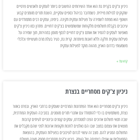
ניכיון צ'קים בקרית גת הוא אחד השירותים החשובים ביותר לעסקים ולאנשים פרטיים
שזקוקים לנזילות מיידית. כשמדובר בניהול כספים עסקיים, השגת תזרים מזומנים קבוע
ושוטף הוא מפתח לשמירה על פעילות עסקית תקינה. בימינו, עסקים רבים מתמודדים עם
עיכובים בקבלת תשלומים מלקוחות שמשתמשים בצ'קים דחויים. פתרון כמו ניכיון צ'קים
מאפשר לעסקים להמיר את אותם צ'קים דחויים לכסף מזומן במהירות, תוך שמירה על
פעילות עסקית חלקה וללא דאגות מיותרות. קרית גת, כעיר בעלת מרכז תעשייתי וכלכלי
משמעותי בדרום הארץ, מהווה מוקד לפעילות עסקית
קרא עוד »
ניכיון צ'קים מסחריים בנצרת
ניכיון צ'קים מסחריים הוא אחד הפתרונות המרכזיים שעסקים ברחבי הארץ, ובפרט באזור
נצרת, משתמשים בו כדי להתמודד עם אתגרי תזרים מזומנים. בסביבה העסקית המודרנית,
שבה תנאי תשלום ארוכים הפכו לסטנדרט, עסקים קטנים ובינוניים לעיתים קרובות
מוצאים את עצמם במצב שבו הם נאלצים לחכות תקופות ארוכות לפני שהם מקבלים את
התשלום המגיע להם. מצב זה עשוי לגרום לעיכובים בפעילות העסקית, בהוצאות
התפעוליות או אפילו בצמיחה של העסק. ניכיון צ'קים מסחריים מספק מענה מושלם