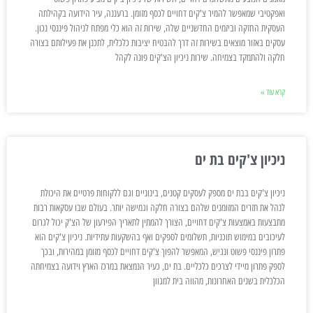
ואפקטיבי שמאפשר להמיר צ'קים דחויים לכסף מזומן. ברעננה, עיר הידועה בקהילתה
העסקית החזקה וביזמים החדשניים שלה, שירות זה הוא כלי מפתח לניהול פיננסי נכון.
עסקים באזור מוצאים בשירות זה דרך להבטיח יציבות כלכלית, לתכנן את פעילותם בצורה
חלקה ולהתמקד בצמיחה. שירות ניכיון הצ'קים פונה לקהל
קרא עוד »
ניכיון צ'קים בת ים
ניכיון צ'קים בבת ים מספק לעסקים קטנים, בינוניים וגם ללקוחות פרטיים את היכולת
לנהל את תזרים המזומנים שלהם בצורה חלקה וגמישה יותר. בעולם שבו עסקאות רבות
מתבצעות באמצעות צ'קים דחויים, הצורך להמתין לתאריך הפירעון של הצ'ק יכול לגרום
לעיכובים במימוש תוכניות, תשלומים לספקים ואף בהשקעות עתידיות. ניכיון צ'קים הוא
פתרון פיננסי פשוט ונגיש, המאפשר להפוך צ'קים דחויים לכסף מזומן במהירות, ובכך
לספק פתרון מיידי לצרכים כלכליים. בת ים, כעיר הנמצאת במרכז הארץ וידועה בצמיחתה
הכלכלית בשנים האחרונות, מהווה בית למגוון