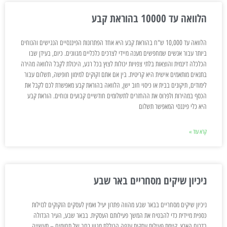
הלוואה עד 10000 בהוראת קבע
הלוואה עד 10,000 ש"ח בהוראת קבע היא אחד הפתרונות הפיננסיים הנגישים והנוחים
ביותר עבור אנשים שמחפשים מענה מיידי לצרכים כלכליים מגוונים. כיום, בעידן שבו
הכלכלה דינמית והוצאות בלתי צפויות יכולות לצוץ בכל רגע, היכולת לקבל הלוואה מהירה
בתנאים מותאמים אישית היא קריטית. בין אם אתם זקוקים למימון חופשה, תשלום עבור
לימודים, תיקונים בבית או כיסוי חוב ישן, הלוואה בהוראת קבע מאפשרת לכם לקבל את
הכסף במהירות ולפרוס את ההחזרים לתשלומים חודשיים קבועים ונוחים. הוראת קבע
היא כלי פיננסי המאפשר תשלום
קרא עוד »
ניכיון שיקים מסחריים באר שבע
ניכיון שיקים מסחריים בבאר שבע מהווה פתרון יעיל ואמין לעסקים הזקוקים לנזילות
כספית מיידית כדי להבטיח את המשך פעילותם העסקית. בבאר שבע, העיר הגדולה
בדרום הארץ, קיימת פעילות עסקית ענפה הכוללת מגוון רחב של תחומים – תעשייה,