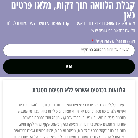
קבלת הלוואה תוך דקות, מלאו פרטים
כאן
אנא מלאו את הטופס הבא ואנו נחזור אליכם בהקדם האפשרי עם תשובה על זכאותכם לקבלת
הלוואה בתנאים הכי טובים שיש!
מה סכום ההלוואה המבוקש?
הבא
הלוואות בכרטיס אשראי ללא תפיסת מסגרת
בעידן הכלכלי המודרני עדים אנו לשינויים מהירים בתחום הפיננסי. הלוואות בכרטיס
אשראי ללא תפיסת מסגרת הפכו לאחת האופציות הפופולריות ביותר עבור מי שמבקש
פתרונות כלכליים גמישים ונגישים. חברת אדם @ שרון הלוואות מתמחה בהענקת
פתרונות מותאמים אישית בתחום זה, ומציעה תהליך פשוט, שקוף ומהיר ללקוחותיה.
פתרון זה פונה לקהל רחב של לקוחות, ביניהם משפחות, יזמים פרטיים ואפילו סטודנטים
הזקוקים למענה מידי לצרכים פיננסיים משתנים. כל מה שצריך לדעת על הלוואות בכרטיס