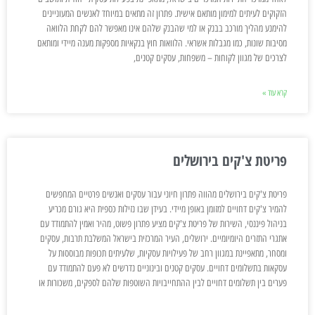
הזקוקים לעיתים למימון מותאם אישית. פתרון זה מתאים במיוחד לאנשים המעוניינים
להימנע מהליך מורכב בבנק או למי שהבנק שלהם אינו מאפשר להם לקחת הלוואה
מסיבות שונות, כמו מגבלות אשראי. הלוואות חוץ בנקאיות מספקות מענה מיידי ומותאם
לצרכים של מגוון לקוחות – משפחות, עסקים קטנים,
קרא עוד »
פריטת צ'קים בירושלים
פריטת צ'קים בירושלים מהווה פתרון חיוני עבור עסקים ואנשים פרטיים המחפשים
להמיר צ'קים דחויים למזומן באופן מיידי. בעידן שבו נזילות כספית היא גורם מכריע
בניהול פיננסי, השירות של פריטת צ'קים מציע פתרון פשוט, מהיר ואמין להתמודד עם
אתגרי התזרים היומיומיים. ירושלים, העיר המרכזית בישראל המשלבת תרבות, עסקים
ומסחר, מתאפיינת במגוון רחב של פעילויות עסקיות, שלעיתים תכופות מבוססות על
עסקאות בתשלומים דחויים. עסקים קטנים ובינוניים נדרשים לא פעם להתמודד עם
פערים בין תשלומים דחויים לבין ההתחייבויות השוטפות שלהם לספקים, משכורות או