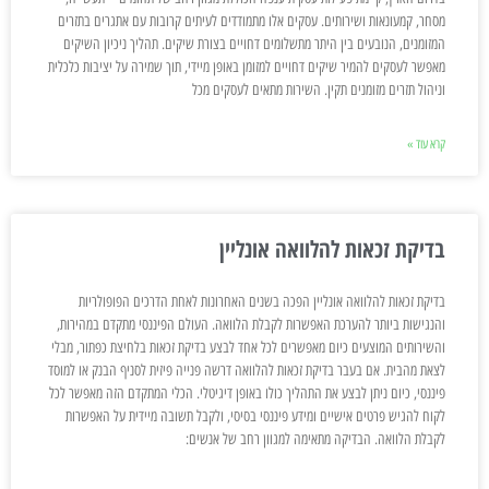
מסחר, קמעונאות ושירותים. עסקים אלו מתמודדים לעיתים קרובות עם אתגרים בתזרים
המזומנים, הנובעים בין היתר מתשלומים דחויים בצורת שיקים. תהליך ניכיון השיקים
מאפשר לעסקים להמיר שיקים דחויים למזומן באופן מיידי, תוך שמירה על יציבות כלכלית
וניהול תזרים מזומנים תקין. השירות מתאים לעסקים מכל
קרא עוד »
בדיקת זכאות להלוואה אונליין
בדיקת זכאות להלוואה אונליין הפכה בשנים האחרונות לאחת הדרכים הפופולריות
והנגישות ביותר להערכת האפשרות לקבלת הלוואה. העולם הפיננסי מתקדם במהירות,
והשירותים המוצעים כיום מאפשרים לכל אחד לבצע בדיקת זכאות בלחיצת כפתור, מבלי
לצאת מהבית. אם בעבר בדיקת זכאות להלוואה דרשה פנייה פיזית לסניף הבנק או למוסד
פיננסי, כיום ניתן לבצע את התהליך כולו באופן דיגיטלי. הכלי המתקדם הזה מאפשר לכל
לקוח להגיש פרטים אישיים ומידע פיננסי בסיסי, ולקבל תשובה מיידית על האפשרות
לקבלת הלוואה. הבדיקה מתאימה למגוון רחב של אנשים: