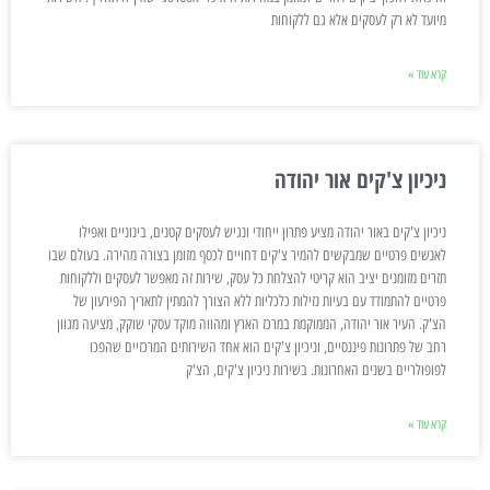
מיועד לא רק לעסקים אלא גם ללקוחות
קרא עוד »
ניכיון צ'קים אור יהודה
ניכיון צ'קים באור יהודה מציע פתרון ייחודי ונגיש לעסקים קטנים, בינוניים ואפילו
לאנשים פרטיים שמבקשים להמיר צ'קים דחויים לכסף מזומן בצורה מהירה. בעולם שבו
תזרים מזומנים יציב הוא קריטי להצלחת כל עסק, שירות זה מאפשר לעסקים וללקוחות
פרטיים להתמודד עם בעיות נזילות כלכליות ללא הצורך להמתין לתאריך הפירעון של
הצ'ק. העיר אור יהודה, הממוקמת במרכז הארץ ומהווה מוקד עסקי שוקק, מציעה מגוון
רחב של פתרונות פיננסיים, וניכיון צ'קים הוא אחד השירותים המרכזיים שהפכו
לפופולריים בשנים האחרונות. בשירות ניכיון צ'קים, הצ'ק
קרא עוד »