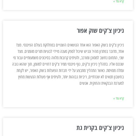
קרא עוד »
ניכיון צ'קים שוק אפור
ניכיון צ'קים בשוק האפור הוא אחד הנושאים השנויים במחלוקת בעולם הפיננסי. מצד
אחד, מדובר בפתרון מהיר ונגיש שיכול לספק מענה מיידי לבעיות תזרים מזומנים. מצד
שני, התחום נחשב למסוכן ומורכב, ולעיתים קרובות מלווה בסיכונים משמעותיים עבור מי
שנכנס אליו. בתהליך ניכיון צ'קים, גוף פיננסי ממיר צ'קים דחויים למזומן, תוך שהוא גובה
עמלה מסוימת. כאשר התהליך מתבצע על ידי חברות הפועלות בשוק האפור, יש לקחת
בחשבון תנאים לא שגרתיים, ריביות גבוהות יותר, ולעיתים אף פעולות הנעשות מחוץ
למערכת הבנקאית והחוקית. אנשים
קרא עוד »
ניכיון צ'קים בקרית גת