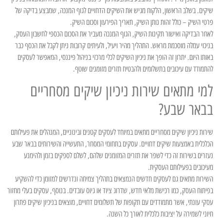
שיקים. בשלב הראשון, הלקוח מגיש את השיקים הדחויים לגוף המנכה, שמבצע בדיקה של
פרטי השיק – כולל זהות נותן השיק, תאריך הפירעון וסכום השיק.
לאחר הבדיקה ואישור תקינות השיק, הגוף המנכה מעביר את הסכום הכספי לחשבון העסק,
בניכוי עמלה מוסכמת מראש. התהליך מהיר ויעיל, ולעיתים קרובות ניתן לקבל את הכסף כבר
באותו היום. יתרון זה הופך את ניכיון השיקים לכלי מרכזי בניהול פיננסי, המאפשר לעסקים
להתמודד עם עיכובים בתשלומים ולהבטיח תזרים מזומנים שוטף.
למי מתאים שירות ניכיון שיקים מסחריים
בבאר שבע?
שירות ניכיון שיקים מסחריים מתאים במיוחד לעסקים קטנים ובינוניים, המנהלים את פעילותם
הכלכלית באמצעות שיקים דחויים. עסקים בתחומי המסחר, התעשייה והשירותים בבאר שבע
נעזרים בשירות זה כדי לשפר את תזרים המזומנים שלהם, לשלם לספקים בזמן ולהימנע
מעיכובים בפעילותם העסקית.
השירות מתאים גם לעסקים חדשים הנמצאים בתהליך צמיחה ונדרשים למזומן כדי להשקיע
בפיתוח העסק, כמו רכישת מלאי חדש, שדרוג ציוד או גיוס עובדים. בנוסף, עסקים בעלי מחזור
עסקי עונתי, אשר מתמודדים עם תקופות של תשלומים דחויים, מוצאים בניכיון שיקים פתרון
חיוני לשמירה על יציבות כלכלית לאורך כל השנה.