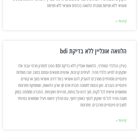
אשראי ללא תפיסת מסגרת הלוואה בכרטיס אשראי ללא תפיסת
קרא עוד »
הלוואה אונליין ללא בדיקת bdi
בעידן הכלכלי המודרני, הלוואות אונליין ללא בדיקת BDI הפכו לפתרון מרכזי עבור אלו
שזקוקים לסיוע כלכלי מהיר. לעיתים קרובות, אנשים מוצאים עצמם במצב שבו מוסדות
פיננסיים מסורתיים מסרבים להעניק להם אשראי בשל דירוג אשראי נמוך או קשיים
פיננסיים בעברם. כאן נכנסת לתמונה חברת אדם @ שרון הלוואות, שמספקת פתרונות
מותאמים אישית לכל לקוח, תוך דגש על נוחות, מהירות ושקיפות. החברה מתמחה במתן
מענה מהיר לכל מי שזקוק לכסף באופן דחוף, עם תהליך פשוט ויעיל שמתאים במיוחד
למצבים פיננסיים מורכבים. פתרונות
קרא עוד »