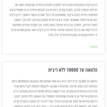
ניכיון צ'קים בצפון מציע פתרון חיוני לעסקים ולאנשים פרטיים המבקשים לשפר את
הנזילות הכספית שלהם. עסקים קטנים, בינוניים וגם לקוחות פרטיים רבים מתמודדים עם
תשלומים דחויים בצורת צ'קים, שמעמיסים על ניהול התזרים הכספי השוטף. ניכיון צ'קים
הוא שירות פיננסי שמאפשר להמיר צ'קים דחויים למזומן במהירות, ללא צורך להמתין
למועד הפירעון. הפתרון הזה נגיש במיוחד בצפון הארץ, שבו עסקים ופרטיים מחפשים
דרכים לשפר את הניהול הפיננסי שלהם. שירותי ניכיון צ'קים באזור הצפון מתבצעים על
ידי גופים מקצועיים שמבטיחים תהליך יעיל, מהיר
קרא עוד »
הלוואה עד 10000 ללא ריבית
הלוואה עד 10,000 ש"ח ללא ריבית היא אחת האפשרויות המושכות והמשתלמות ביותר
הקיימות כיום בשוק הפיננסי. אפשרות זו מעניקה ללקוחות הזדמנות לקבל מימון מהיר
ונוח לצרכים אישיים או עסקיים, מבלי לשאת בעלויות נוספות הכרוכות בתשלום ריבית.
זהו פתרון אידיאלי עבור אנשים שמחפשים להתמודד עם הוצאות בלתי צפויות, לתכנן
רכישות עתידיות או לשפר את מצבם הכלכלי, מבלי להכביד על עצמם בהחזרים יקרים
לאורך זמן. הלוואות ללא ריבית מציעות יתרון ברור – החזר כספי זהה לסכום ההלוואה