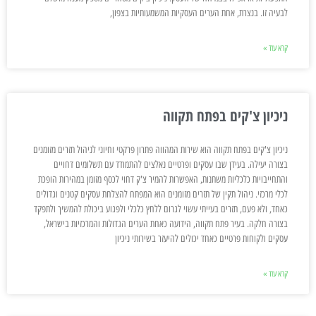
לבעיה זו. בנצרת, אחת הערים העסקיות המשמעותיות בצפון,
קרא עוד »
ניכיון צ'קים בפתח תקווה
ניכיון צ'קים בפתח תקווה הוא שירות המהווה פתרון פרקטי וחיוני לניהול תזרים מזומנים
בצורה יעילה. בעידן שבו עסקים ופרטיים נאלצים להתמודד עם תשלומים דחויים
והתחייבויות כלכליות משתנות, האפשרות להמיר צ'ק דחוי לכסף מזומן במהירות הופכת
לכלי מרכזי. ניהול תקין של תזרים מזומנים הוא המפתח להצלחת עסקים קטנים וגדולים
כאחד, ולא פעם, תזרים בעייתי עשוי לגרום ללחץ כלכלי ולפגוע ביכולת להמשיך ולתפקד
בצורה חלקה. בעיר פתח תקווה, הידועה כאחת הערים הגדולות והמרכזיות בישראל,
עסקים ולקוחות פרטיים כאחד יכולים להיעזר בשירותי ניכיון
קרא עוד »