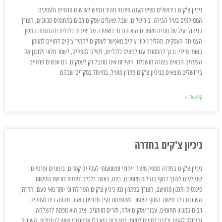
ניכיון צ'קים בירושלים מציע מענה פיננסי מהיר וגמיש לאנשים פרטיים ולעסקים
הממוקמים בעיר הבירה. בירושלים, שבה פועלים עסקים רבים בתחומים מגוונים, הצורך
בניהול יעיל של תזרים מזומנים הוא הכרחי לשמירה על יציבות כלכלית ולהבטחת המשך
הצמיחה העסקית. תהליך ניכיון צ'קים מאפשר לעסקים להמיר צ'קים דחויים למזומן
באופן מיידי, ובכך להתמודד עם לחצים כלכליים, לשלם לספקים, לשמר מלאי ולתכנן את
הצעדים הבאים בצורה מושכלת. השירות אינו מוגבל רק לעסקים. גם אנשים פרטיים
בירושלים מוצאים בניכיון צ'קים פתרון מועיל, במיוחד במקרים שבהם
קרא עוד »
ניכיון צ'קים בחדרה
ניכיון צ'קים בחדרה מספק מענה ייחודי ומשמעותי לעסקים קטנים, בינוניים ופרטיים
שנקלעים לצורך דחוף בנזילות מזומנים. כיום, כאשר כלכלה דינמית דורשת גמישות
פיננסית ותכנון מחושב, הצורך בפתרון כמו ניכיון צ'קים הפך לחיוני יותר מאי פעם. חדרה,
השוכנת בלב מישור החוף הצפוני ומתפתחת כעיר מרכזית באזור, מהווה בית לעסקים
רבים במגוון תחומים. עבור עסקים אלה, תזרים מזומנים יציב הוא מפתח להצלחה,
והיכולת להפוך צ'קים דחויים למזומן במהירות היא כלי אסטרטגי שאין לו תחליף. השירות