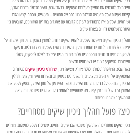
ניכיון שיקים מסחריים בבאר שבע מהווה פתרון יעיל ואמין לעסקים הזקוקים לנזילות כספית
מיידית כדי להבטיח את המשך פעילותם העסקית. בבאר שבע, העיר הגדולה בדרום הארץ,
קיימת פעילות עסקית ענפה הכוללת מגוון רחב של תחומים – תעשייה, מסחר, קמעונאות
ושירותים. עסקים אלו מתמודדים לעיתים קרובות עם אתגרים בתזרים המזומנים, הנובעים בין
היתר מתשלומים דחויים בצורת שיקים.
תהליך ניכיון השיקים מאפשר לעסקים להמיר שיקים דחויים למזומן באופן מיידי, תוך שמירה על
יציבות כלכלית וניהול תזרים מזומנים תקין. השירות מתאים לעסקים מכל הגדלים, ובעיקר
לעסקים קטנים ובינוניים המסתמכים על תזרים מזומנים יציב כדי לשלם לספקים, לשלם
משכורות ולהשקיע בציוד או בשירותים חדשים.
שירותי ניכיון שיקים
באר שבע, המתפתחת כמרכז כלכלי אזורי, מציעה מגוון
מסחריים
המסופקים על ידי גופים מקצועיים, המאופיינים בניסיון רב ובשירות אישי ומקצועי. תהליך
הניכיון, המבוסס על בדיקת תקינות השיקים וכושר הפירעון של נותן השיק, מספק לעסק את
המזומן הדרוש לו תוך זמן קצר, מה שמאפשר להתמודד עם אתגרים פיננסיים בזמן אמת
ולהמשיך בצמיחה ובפיתוח.
כיצד פועל תהליך ניכיון שיקים מסחריים?
ניכיון שיקים מסחריים הוא תהליך פיננסי שבו שיקים דחויים, שנמסרו לעסק כתשלום, מומרים
למזומן באופן מיידי. התהליך מתבצע באמצעות גוף פיננסי מקצועי או חברה המתמחה בניכיון