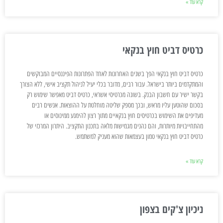
קרא עוד »
כרטיס דביט חוץ בנקאי
כרטיס דביט חוץ בנקאי הפך בשנים האחרונות לאחד הפתרונות הפיננסיים המבוקשים
והמתקדמים ביותר בישראל. עבור רבים, מדובר בכלי יעיל לניהול תקציב אישי, ללא הצורך
בקשר ישיר עם חשבון הבנק. בשונה מכרטיסי אשראי, כרטיס דביט מאפשר שימוש רק
בסכום שהוטען עליו מראש, ובכך מספק שליטה מוחלטת על ההוצאות. אנשים רבים
מעדיפים את השימוש בכרטיסים חוץ בנקאיים מתוך רצון להימנע ממינוסים או
מהתחייבויות מיותרות, והם נהנים מגמישות מלאה בתכנון התקציב. היתרון המרכזי של
כרטיס דביט חוץ בנקאי טמון בעצמאות שהוא מעניק למשתמש.
קרא עוד »
ניכיון צ'קים בצפון