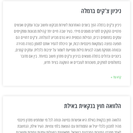
ניכיון צ'קים ברמלה
ניכיון צ'קים ברמלה הפך בשנים האחרונות לשירות מבוקש וחשוב עבור עסקים ואנשים
פרטיים הזקוקים לתזרים מזומנים מיידי. בעיר שבה חיים יחד קהילות מגוונות ומתקיימים
עסקים בתחומים רבים, הנזילות הכספית היא גורם מכריע להצלחה. צ'קים דחויים הם
תופעה נפוצה בעסקאות פיננסיות רבות, אך היכולת להמיר אותם למזומן בצורה מהירה
ובטוחה מספקת מענה לבעיות נזילות ומסייעת לשמור על יציבות כלכלית. עסקים קטנים,
בינוניים וגדולים ברמלה מוצאים בניכיון צ'קים פתרון חשוב במיוחד. בין אם מדובר
בתשלומים לספקים, משכורות לעובדים או השקעה בציוד חדש,
קרא עוד »
הלוואה חוץ בנקאית באילת
הלוואה חוץ בנקאית באילת היא אפשרות גמישה ונוחה לכל מי שמחפש פתרון פיננסי
מהיר לתכנון כלכלי יעיל או התמודדות עם הוצאות בלתי צפויות. העיר אילת, הנחשבת
לאחד ממרכזי התיירות המרכזיים בישראל, מתאפיינת בפעילות עסקית ייחודית ותושבים