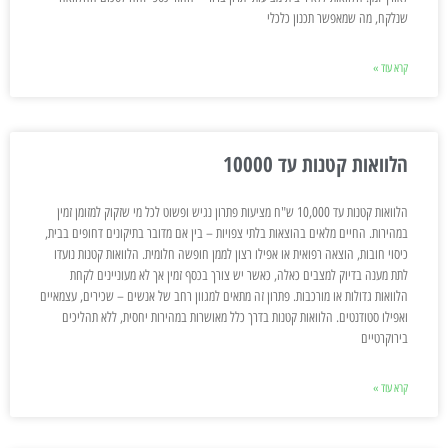
שנלקח, מה שמאפשר תכנון כלכלי
קרא עוד »
הלוואות קטנות עד 10000
הלוואות קטנות עד 10,000 ש"ח מציעות פתרון נגיש ופשוט לכל מי שזקוק למזומן זמין
במהירות. החיים מלאים בהוצאות בלתי צפויות – בין אם מדובר בתיקונים דחופים בבית,
כיסוי חובות, הוצאה רפואית או אפילו רצון לממן חופשה חלומית. הלוואות קטנות נועדו
לתת מענה בדיוק למצבים כאלה, כאשר יש צורך בכסף זמין אך לא מעוניינים לקחת
הלוואות גדולות או מורכבות. פתרון זה מתאים למגוון רחב של אנשים – שכירים, עצמאיים
ואפילו סטודנטים. הלוואות קטנות בדרך כלל מאושרות במהירות יחסית, ללא תהליכים
בירוקרטיים
קרא עוד »