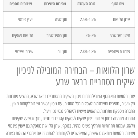
שם הגוף
גובה העמלה
מהירות השירות
שירותים נוספים
שרון הלוואות
1.5%-2.5%
תוך שעה
ייעוץ פיננסי
מימון באר שבע
2%-3%
תוך מספר שעות
הלוואות לעסקים
פתרונות פיננסיים
1.8%-2.8%
תוך יום
שירותי אשראי
שרון הלוואות – הבחירה המובילה לניכיון
שיקים מסחריים בבאר שבע
שרון הלוואות הוא הגוף המוביל בתחום ניכיון השיקים המסחריים בבאר שבע, המציע פתרונות
מקצועיים, מהירים ומשתלמים לעסקים מכל הסוגים. עם ניסיון עשיר ושירות לקוחות מצוין,
החברה מספקת פתרונות מותאמים אישית לניהול פיננסי נכון ויעיל.
החברה מתמחה במתן שירותי ניכיון שיקים לעסקים קטנים ובינוניים, תוך דגש על שקיפות
מלאה, עמלות תחרותיות ותהליך פשוט ומהיר. בנוסף, שרון הלוואות מספקת גם ייעוץ פיננסי
ושירותי הלוואות מותאמים אישית, המאפשרים ללקוחותיה להתמודד עם אתגרי הנזילות בצורה