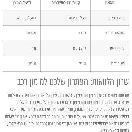
מאפיין
קניית רכב בתשלומים
רכישה במזומן
תשלום ראשוני
תשלום מינימלי
התשלום המלא
גמישות פיננסית
גבוהה
מוגבלת
עלויות נוספות
כולל ריבית
אין
גישה לרכב
מיידית
מיידית
שרון הלוואות: הפתרון שלכם למימון רכב
אם אתם מחפשים פתרון מימון נוח ואמין לרכישת רכב, שרון הלוואות הוא הבחירה המושלמת
עבורכם. אנו מתמחים במתן פתרונות מימון מותאמים אישית, כולל קניית רכב בתשלומים
באמצעות הוראת קבע. עם שרון הלוואות, תוכלו ליהנות מתנאים אטרקטיביים, שירות אישי
ומהיר ושקיפות מלאה בכל שלב. פנו אלינו עוד היום, ותיהנו מהזדמנות לרכוש את הרכב שאתם
צריכים בתנאים שמתאימים בדיוק לכם. אנו כאן כדי לעזור לכם להתקדם אל היעד הבא שלכם,
בנוחות ובביטחון מלא.