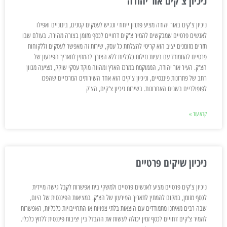
ניכיון צ'קים אור יהודה
ניכיון צ'קים באור יהודה מציע פתרון ייחודי ונגיש לעסקים קטנים, בינוניים ואפילו
לאנשים פרטיים שמבקשים להמיר צ'קים דחויים לכסף מזומן בצורה מהירה. בעולם שבו
תזרים מזומנים יציב הוא קריטי להצלחת כל עסק, שירות זה מאפשר לעסקים וללקוחות
פרטיים להתמודד עם בעיות נזילות כלכליות ללא הצורך להמתין לתאריך הפירעון של
הצ'ק. העיר אור יהודה, הממוקמת במרכז הארץ ומהווה מוקד עסקי שוקק, מציעה מגוון
רחב של פתרונות פיננסיים, וניכיון צ'קים הוא אחד השירותים המרכזיים שהפכו
לפופולריים בשנים האחרונות. בשירות ניכיון צ'קים, הצ'ק
קרא עוד »
ניכיון שיקים פרטיים
ניכיון צ'קים פרטיים מציע לאנשים פרטיים ולמשקי בית אפשרות לקבל גישה מיידית
לכסף מזומן, במקום להמתין לתאריך הפירעון של הצ'ק. במציאות הפיננסית של היום,
שבה רבים מאיתנו מתמודדים עם הוצאות בלתי צפויות או התחייבויות כלכליות, האפשרות
להמיר צ'קים דחויים לכסף זמין יכולה לעשות את ההבדל בין יציבות פיננסית ללחץ כלכלי.