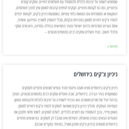
שמחפש לשמור על יציבות כלכלית ולהתמודד עם תשלומים דחויים. עסקים קטנים
ובינוניים, כמו גם לקוחות פרטיים, זקוקים לעיתים קרובות למזומן זמין לצורך תשלומים,
השקעות או התמודדות עם הוצאות בלתי צפויות. באמצעות ניכיון צ'קים, לקוחות יכולים
להמיר צ'קים דחויים למזומן במהירות ובקלות, מבלי להמתין לתאריך הפירעון. אשדוד,
אחת הערים המרכזיות בדרום ישראל והעיר החמישית בגודלה במדינה, היא מרכז עסקי
וכלכלי חשוב. בעיר פועלים עסקים רבים בתחומים מגוונים –
קרא עוד »
ניכיון צ'קים בירושלים
ניכיון צ'קים בירושלים מציע מענה פיננסי מהיר וגמיש לאנשים פרטיים ולעסקים
הממוקמים בעיר הבירה. בירושלים, שבה פועלים עסקים רבים בתחומים מגוונים, הצורך
בניהול יעיל של תזרים מזומנים הוא הכרחי לשמירה על יציבות כלכלית ולהבטחת המשך
הצמיחה העסקית. תהליך ניכיון צ'קים מאפשר לעסקים להמיר צ'קים דחויים למזומן
באופן מיידי, ובכך להתמודד עם לחצים כלכליים, לשלם לספקים, לשמר מלאי ולתכנן את
הצעדים הבאים בצורה מושכלת. השירות אינו מוגבל רק לעסקים. גם אנשים פרטיים
בירושלים מוצאים בניכיון צ'קים פתרון מועיל, במיוחד במקרים שבהם