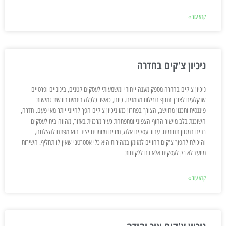
קרא עוד »
ניכיון צ'קים בחדרה
ניכיון צ'קים בחדרה מספק מענה ייחודי ומשמעותי לעסקים קטנים, בינוניים ופרטיים
שנקלעים לצורך דחוף בנזילות מזומנים. כיום, כאשר כלכלה דינמית דורשת גמישות
פיננסית ותכנון מחושב, הצורך בפתרון כמו ניכיון צ'קים הפך לחיוני יותר מאי פעם. חדרה,
השוכנת בלב מישור החוף הצפוני ומתפתחת כעיר מרכזית באזור, מהווה בית לעסקים
רבים במגוון תחומים. עבור עסקים אלה, תזרים מזומנים יציב הוא מפתח להצלחה,
והיכולת להפוך צ'קים דחויים למזומן במהירות היא כלי אסטרטגי שאין לו תחליף. השירות
מיועד לא רק לעסקים אלא גם ללקוחות
קרא עוד »