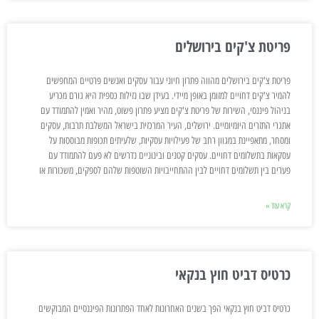
פריטת צ'קים בירושלים
פריטת צ'קים בירושלים מהווה פתרון חיוני עבור עסקים ואנשים פרטיים המחפשים
להמיר צ'קים דחויים למזומן באופן מיידי. בעידן שבו נזילות כספית היא גורם מכריע
בניהול פיננסי, השירות של פריטת צ'קים מציע פתרון פשוט, מהיר ואמין להתמודד עם
אתגרי התזרים היומיומיים. ירושלים, העיר המרכזית בישראל המשלבת תרבות, עסקים
ומסחר, מתאפיינת במגוון רחב של פעילויות עסקיות, שלעיתים תכופות מבוססות על
עסקאות בתשלומים דחויים. עסקים קטנים ובינוניים נדרשים לא פעם להתמודד עם
פערים בין תשלומים דחויים לבין ההתחייבויות השוטפות שלהם לספקים, משכורות או
קרא עוד »
כרטיס דביט חוץ בנקאי
כרטיס דביט חוץ בנקאי הפך בשנים האחרונות לאחד הפתרונות הפיננסיים המבוקשים