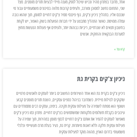
אחד, מדובר בפתרון מהיר ונגיש שיכול לספק מענה מיידי לבעיות תזרים מזומנים. מצד
שני, התחום נחשב למסוכן ומורכב, ולעיתים קרובות מלווה בסיכונים משמעותיים עבור מי
שנכנס אליו. בתהליך ניכיון צ'קים, גוף פיננסי ממיר צ'קים דחויים למזומן, תוך שהוא גובה
עמלה מסוימת. כאשר התהליך מתבצע על ידי חברות הפועלות בשוק האפור, יש לקחת
בחשבון תנאים לא שגרתיים, ריביות גבוהות יותר, ולעיתים אף פעולות הנעשות מחוץ
למערכת הבנקאית והחוקית. אנשים
קרא עוד »
ניכיון צ'קים בקרית גת
ניכיון צ'קים בקרית גת הוא אחד השירותים החשובים ביותר לעסקים ולאנשים פרטיים
שזקוקים לנזילות מיידית. כשמדובר בניהול כספים עסקיים, השגת תזרים מזומנים קבוע
ושוטף הוא מפתח לשמירה על פעילות עסקית תקינה. בימינו, עסקים רבים מתמודדים עם
עיכובים בקבלת תשלומים מלקוחות שמשתמשים בצ'קים דחויים. פתרון כמו ניכיון צ'קים
מאפשר לעסקים להמיר את אותם צ'קים דחויים לכסף מזומן במהירות, תוך שמירה על
פעילות עסקית חלקה וללא דאגות מיותרות. קרית גת, כעיר בעלת מרכז תעשייתי וכלכלי
משמעותי בדרום הארץ, מהווה מוקד לפעילות עסקית