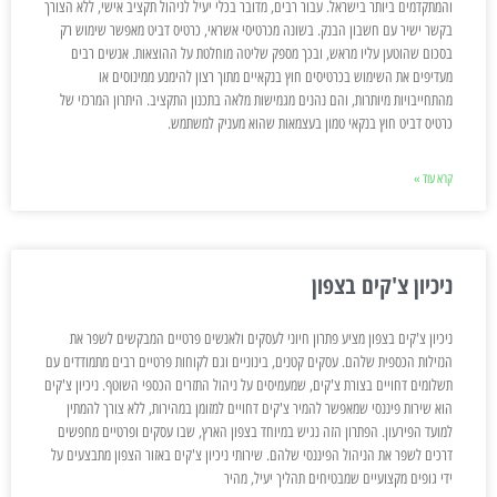
והמתקדמים ביותר בישראל. עבור רבים, מדובר בכלי יעיל לניהול תקציב אישי, ללא הצורך
בקשר ישיר עם חשבון הבנק. בשונה מכרטיסי אשראי, כרטיס דביט מאפשר שימוש רק
בסכום שהוטען עליו מראש, ובכך מספק שליטה מוחלטת על ההוצאות. אנשים רבים
מעדיפים את השימוש בכרטיסים חוץ בנקאיים מתוך רצון להימנע ממינוסים או
מהתחייבויות מיותרות, והם נהנים מגמישות מלאה בתכנון התקציב. היתרון המרכזי של
כרטיס דביט חוץ בנקאי טמון בעצמאות שהוא מעניק למשתמש.
קרא עוד »
ניכיון צ'קים בצפון
ניכיון צ'קים בצפון מציע פתרון חיוני לעסקים ולאנשים פרטיים המבקשים לשפר את
הנזילות הכספית שלהם. עסקים קטנים, בינוניים וגם לקוחות פרטיים רבים מתמודדים עם
תשלומים דחויים בצורת צ'קים, שמעמיסים על ניהול התזרים הכספי השוטף. ניכיון צ'קים
הוא שירות פיננסי שמאפשר להמיר צ'קים דחויים למזומן במהירות, ללא צורך להמתין
למועד הפירעון. הפתרון הזה נגיש במיוחד בצפון הארץ, שבו עסקים ופרטיים מחפשים
דרכים לשפר את הניהול הפיננסי שלהם. שירותי ניכיון צ'קים באזור הצפון מתבצעים על
ידי גופים מקצועיים שמבטיחים תהליך יעיל, מהיר