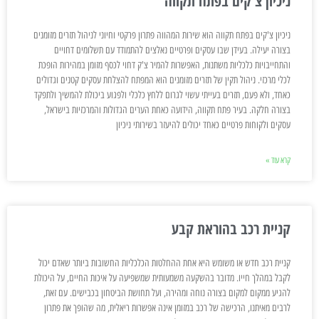
ניכיון צ'קים בפתח תקווה
ניכיון צ'קים בפתח תקווה הוא שירות המהווה פתרון פרקטי וחיוני לניהול תזרים מזומנים
בצורה יעילה. בעידן שבו עסקים ופרטיים נאלצים להתמודד עם תשלומים דחויים
והתחייבויות כלכליות משתנות, האפשרות להמיר צ'ק דחוי לכסף מזומן במהירות הופכת
לכלי מרכזי. ניהול תקין של תזרים מזומנים הוא המפתח להצלחת עסקים קטנים וגדולים
כאחד, ולא פעם, תזרים בעייתי עשוי לגרום ללחץ כלכלי ולפגוע ביכולת להמשיך ולתפקד
בצורה חלקה. בעיר פתח תקווה, הידועה כאחת הערים הגדולות והמרכזיות בישראל,
עסקים ולקוחות פרטיים כאחד יכולים להיעזר בשירותי ניכיון
קרא עוד »
קניית רכב בהוראת קבע
קניית רכב חדש או משומש היא אחת ההחלטות הכלכליות החשובות ביותר שאדם יכול
לקבל במהלך חייו. מדובר בהשקעה משמעותית שמשפיעה על איכות החיים, על היכולת
להגיע ממקום למקום בצורה נוחה ומהירה, ועל תחושת הביטחון בכבישים. עם זאת,
לרבים מאיתנו, הרכישה של רכב במזומן אינה אפשרות ריאלית, מה שהופך את פתרון