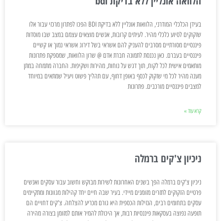
הלוואה אונליין ללא בדיקת bdi
בעידן הכלכלי המודרני, הלוואות אונליין ללא בדיקת BDI הפכו לפתרון מרכזי עבור אלו
שזקוקים לסיוע כלכלי מהיר. לעיתים קרובות, אנשים מוצאים עצמם במצב שבו מוסדות
פיננסיים מסורתיים מסרבים להעניק להם אשראי בשל דירוג אשראי נמוך או קשיים
פיננסיים בעברם. כאן נכנסת לתמונה חברת אדם @ שרון הלוואות, שמספקת פתרונות
מותאמים אישית לכל לקוח, תוך דגש על נוחות, מהירות ושקיפות. החברה מתמחה במתן
מענה מהיר לכל מי שזקוק לכסף באופן דחוף, עם תהליך פשוט ויעיל שמתאים במיוחד
למצבים פיננסיים מורכבים. פתרונות
קרא עוד »
ניכיון צ'קים ברמלה
ניכיון צ'קים ברמלה הפך בשנים האחרונות לשירות מבוקש וחשוב עבור עסקים ואנשים
פרטיים הזקוקים לתזרים מזומנים מיידי. בעיר שבה חיים יחד קהילות מגוונות ומתקיימים
עסקים בתחומים רבים, הנזילות הכספית היא גורם מכריע להצלחה. צ'קים דחויים הם
תופעה נפוצה בעסקאות פיננסיות רבות, אך היכולת להמיר אותם למזומן בצורה מהירה