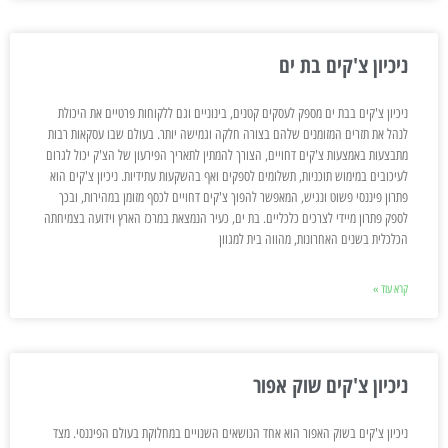
ניכיון צ'קים בת ים
ניכיון צ'קים בבת ים מספק לעסקים קטנים, בינוניים וגם ללקוחות פרטיים את היכולת
לנהל את תזרים המזומנים שלהם בצורה חלקה וגמישה יותר. בעולם שבו עסקאות רבות
מתבצעות באמצעות צ'קים דחויים, הצורך להמתין לתאריך הפירעון של הצ'ק יכול לגרום
לעיכובים במימוש תוכניות, תשלומים לספקים ואף בהשקעות עתידיות. ניכיון צ'קים הוא
פתרון פיננסי פשוט ונגיש, המאפשר להפוך צ'קים דחויים לכסף מזומן במהירות, ובכך
לספק פתרון מיידי לצרכים כלכליים. בת ים, כעיר הנמצאת במרכז הארץ וידועה בצמיחתה
הכלכלית בשנים האחרונות, מהווה בית למגוון
קרא עוד »
ניכיון צ'קים שוק אפור
ניכיון צ'קים בשוק האפור הוא אחד הנושאים השנויים במחלוקת בעולם הפיננסי. מצד