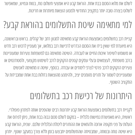
לשלם את מלוא הסכום בבת אחת. הוראת קבע היא אמצעי תשלום נוח, בטוח וגמיש, שמאפשר
לשלוט בצורה טובה יותר בתקציב החודשי ולמנוע הוצאות מיותרות או חריגות.
למי מתאימה שיטת התשלומים בהוראת קבע?
קניית רכב בתשלומים באמצעות הוראת קבע מתאימה למגוון רחב של קהלים. בראש ובראשונה,
היא מיועדת למי שאין בידו את הסכום הנדרש לרכישת רכב במלואו, אך מעוניין לרכוש רכב חדש
או משומש לשיפור איכות החיים או לעבודה. השיטה מתאימה גם למשפחות צעירות שמעוניינות
ברכב משפחתי, לעצמאים ובעלי עסקים קטנים הזקוקים לרכב לשימוש מקצועי, ולסטודנטים או
צעירים הזקוקים לרכב פרטי לצרכי לימודים או עבודה. בנוסף, שיטה זו מתאימה לאנשים
שמעוניינים לשמור על תזרים מזומנים יציב, ולהימנע מהוצאות גדולות בבת אחת שמכבידות על
התקציב השוטף.
היתרונות של רכישת רכב בתשלומים
לקניית רכב בתשלומים באמצעות הוראת קבע יתרונות רבים שהופכים אותה לפתרון פופולרי.
ראשית, היא מאפשרת גמישות כלכלית – במקום לשלם סכום גבוה בבת אחת, ניתן לפרוס את
העלות על פני תקופה ארוכה ולהתאים את ההחזרים ליכולת הכלכלית שלכם. שנית, הוראת קבע
היא שיטה נוחה ובטוחה, שמבטיחה שהתשלומים יתבצעו בזמן וללא צורך במעקב שוטף. יתרון