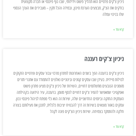
ניכיון צ'קים פרטיים הוא תהליך פשוט וידידותי, שבו גוף פיננסי או חברה מקצועית
בודקים את הצ'ק, מבצעים הערכת סיכון, ובמידה והכל תקין – מעבירים את הערך הכספי
שלו בניכוי עמלה
קרא עוד »
ניכיון צ'קים רעננה
ניכיון צ'קים ברעננה הפך בשנים האחרונות לפתרון מרכזי עבור עסקים ופרטיים הזקוקים
לנזילות מיידית. בעידן שבו עסקים קטנים ובינוניים נאלצים להתמודד עם אתגרי תזרים
מזומנים הנובעים מתשלומים דחויים, השירות של ניכיון צ'קים מציע פתרון פשוט
ואפקטיבי שמאפשר להמיר צ'קים דחויים לכסף מזומן. ברעננה, עיר הידועה בקהילתה
העסקית החזקה וביזמים החדשניים שלה, שירות זה הוא כלי מפתח לניהול פיננסי נכון.
עסקים באזור מוצאים בשירות זה דרך להבטיח יציבות כלכלית, לתכנן את פעילותם בצורה
חלקה ולהתמקד בצמיחה. שירות ניכיון הצ'קים פונה לקהל
קרא עוד »