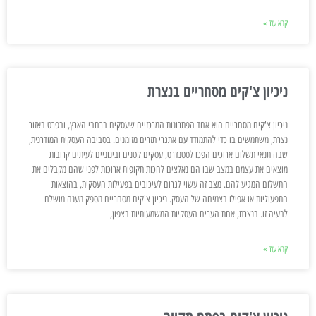
קרא עוד »
ניכיון צ'קים מסחריים בנצרת
ניכיון צ'קים מסחריים הוא אחד הפתרונות המרכזיים שעסקים ברחבי הארץ, ובפרט באזור
נצרת, משתמשים בו כדי להתמודד עם אתגרי תזרים מזומנים. בסביבה העסקית המודרנית,
שבה תנאי תשלום ארוכים הפכו לסטנדרט, עסקים קטנים ובינוניים לעיתים קרובות
מוצאים את עצמם במצב שבו הם נאלצים לחכות תקופות ארוכות לפני שהם מקבלים את
התשלום המגיע להם. מצב זה עשוי לגרום לעיכובים בפעילות העסקית, בהוצאות
התפעוליות או אפילו בצמיחה של העסק. ניכיון צ'קים מסחריים מספק מענה מושלם
לבעיה זו. בנצרת, אחת הערים העסקיות המשמעותיות בצפון,
קרא עוד »