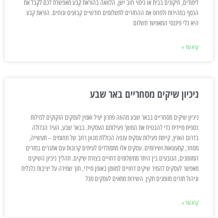
לימודים, תיקונים בבית או כיסוי חוב ישן, הלוואה בהוראת קבע מאפשרת לכם לקבל את
הכסף במהירות ולפרוס את ההחזרים לתשלומים חודשיים קבועים ונוחים. הוראת קבע
היא כלי פיננסי המאפשר תשלום
קרא עוד »
ניכיון שיקים מסחריים באר שבע
ניכיון שיקים מסחריים בבאר שבע מהווה פתרון יעיל ואמין לעסקים הזקוקים לנזילות
כספית מיידית כדי להבטיח את המשך פעילותם העסקית. בבאר שבע, העיר הגדולה
בדרום הארץ, קיימת פעילות עסקית ענפה הכוללת מגוון רחב של תחומים – תעשייה,
מסחר, קמעונאות ושירותים. עסקים אלו מתמודדים לעיתים קרובות עם אתגרים בתזרים
המזומנים, הנובעים בין היתר מתשלומים דחויים בצורת שיקים. תהליך ניכיון השיקים
מאפשר לעסקים להמיר שיקים דחויים למזומן באופן מיידי, תוך שמירה על יציבות כלכלית
וניהול תזרים מזומנים תקין. השירות מתאים לעסקים מכל
קרא עוד »