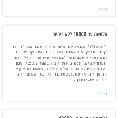
קרא עוד »
הלוואה עד 10000 ללא ריבית
הלוואה עד 10,000 ש"ח ללא ריבית היא אחת האפשרויות המושכות והמשתלמות ביותר
הקיימות כיום בשוק הפיננסי. אפשרות זו מעניקה ללקוחות הזדמנות לקבל מימון מהיר
ונוח לצרכים אישיים או עסקיים, מבלי לשאת בעלויות נוספות הכרוכות בתשלום ריבית.
זהו פתרון אידיאלי עבור אנשים שמחפשים להתמודד עם הוצאות בלתי צפויות, לתכנן
רכישות עתידיות או לשפר את מצבם הכלכלי, מבלי להכביד על עצמם בהחזרים יקרים
לאורך זמן. הלוואות ללא ריבית מציעות יתרון ברור – החזר כספי זהה לסכום ההלוואה
שנלקח, מה שמאפשר תכנון כלכלי
קרא עוד »