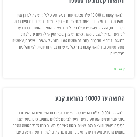
הלוואות קטנות עד 10000
הלוואות קטנות עד 10,000 ש"ח מציעות פתרון נגיש ופשוט לכל מי שזקוק למזומן זמין
במהירות. החיים מלאים בהוצאות בלתי צפויות – בין אם מדובר בתיקונים דחופים בבית,
כיסוי חובות, הוצאה רפואית או אפילו רצון לממן חופשה חלומית. הלוואות קטנות נועדו
לתת מענה בדיוק למצבים כאלה, כאשר יש צורך בכסף זמין אך לא מעוניינים לקחת
הלוואות גדולות או מורכבות. פתרון זה מתאים למגוון רחב של אנשים – שכירים, עצמאיים
ואפילו סטודנטים. הלוואות קטנות בדרך כלל מאושרות במהירות יחסית, ללא תהליכים
בירוקרטיים
קרא עוד »
הלוואה עד 10000 בהוראת קבע
הלוואה עד 10,000 ש"ח בהוראת קבע היא אחד הפתרונות הפיננסיים הנגישים והנוחים
ביותר עבור אנשים שמחפשים מענה מיידי לצרכים כלכליים מגוונים. כיום, בעידן שבו
הכלכלה דינמית והוצאות בלתי צפויות יכולות לצוץ בכל רגע, היכולת לקבל הלוואה מהירה
בתנאים מותאמים אישית היא קריטית. בין אם אתם זקוקים למימון חופשה, תשלום עבור