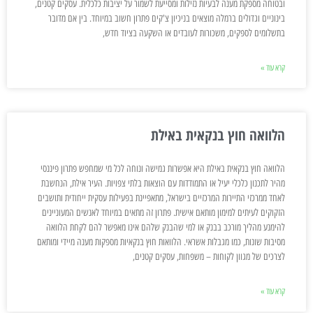
ובטוחה מספקת מענה לבעיות נזילות ומסייעת לשמור על יציבות כלכלית. עסקים קטנים,
בינוניים וגדולים ברמלה מוצאים בניכיון צ'קים פתרון חשוב במיוחד. בין אם מדובר
בתשלומים לספקים, משכורות לעובדים או השקעה בציוד חדש,
קרא עוד »
הלוואה חוץ בנקאית באילת
הלוואה חוץ בנקאית באילת היא אפשרות גמישה ונוחה לכל מי שמחפש פתרון פיננסי
מהיר לתכנון כלכלי יעיל או התמודדות עם הוצאות בלתי צפויות. העיר אילת, הנחשבת
לאחד ממרכזי התיירות המרכזיים בישראל, מתאפיינת בפעילות עסקית ייחודית ותושבים
הזקוקים לעיתים למימון מותאם אישית. פתרון זה מתאים במיוחד לאנשים המעוניינים
להימנע מהליך מורכב בבנק או למי שהבנק שלהם אינו מאפשר להם לקחת הלוואה
מסיבות שונות, כמו מגבלות אשראי. הלוואות חוץ בנקאיות מספקות מענה מיידי ומותאם
לצרכים של מגוון לקוחות – משפחות, עסקים קטנים,
קרא עוד »