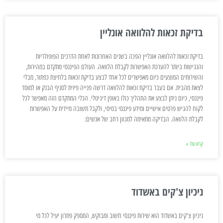
בדיקת זכאות להלוואה אונליין
בדיקת זכאות להלוואה אונליין הפכה בשנים האחרונות לאחת הדרכים הפופולריות
והנגישות ביותר להערכת האפשרות לקבלת הלוואה. העולם הפיננסי מתקדם במהירות,
והשירותים המוצעים כיום מאפשרים לכל אחד לבצע בדיקת זכאות בלחיצת כפתור, מבלי
לצאת מהבית. אם בעבר בדיקת זכאות להלוואה דרשה פנייה פיזית לסניף הבנק או למוסד
פיננסי, כיום ניתן לבצע את התהליך כולו באופן דיגיטלי. הכלי המתקדם הזה מאפשר לכל
לקוח להגיש פרטים אישיים ומידע פיננסי בסיסי, ולקבל תשובה מיידית על האפשרות
לקבלת הלוואה. הבדיקה מתאימה למגוון רחב של אנשים:
קרא עוד »
ניכיון צ'קים באשדוד
ניכיון צ'קים באשדוד הוא שירות פיננסי חשוב ומבוקש, המספק פתרון יעיל לכל מי