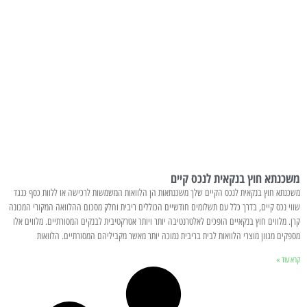
משכנתא חוץ בנקאית לנכס קיים
משכנתא חוץ בנקאית לנכס הקיים שלך משכנתאות הן הלוואות המשמשות לרכישה או ללוות כסף כנגד
שווי נכס קיים, בדרך כלל עם תשלומים חודשיים הכוללים ריבית וחלק מסכום ההלוואה המקורי המכונה
קרן. מלווים חוץ בנקאיים הופכים לאלטרנטיבה יותר ויותר אטרקטיבית לבנקים המסורתיים. מלווים אלו
מספקים מגוון מוצרי הלוואות לבית בריבית נמוכה יותר מאשר מקביליהם המסורתיים. הלוואות
קרא עוד »