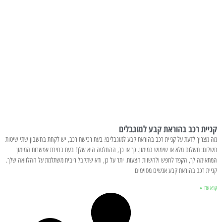
קניית רכב בהוראת קבע למוגבלים
מה מצריך לדעת על קניית רכב בהוראת קבע למוגבלים? בעת רכישת רכב, יש לקחת בחשבון שתי שיטות
תשלום: תשלום מלא או שימוש במימון. כך או כך, ההחלטה היא שלך! בעת בחירת אפשרות המימון
המתאימה לך, הקפד לחפש ולהשוות הצעות. יתר על כן, ודא שתקבל ריבית משתלמת על ההלוואה שלך.
קניית רכב בהוראת קבע אנשים מסוימים
קרא עוד »