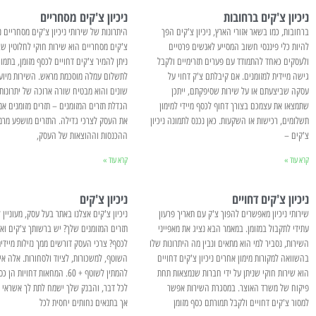
ניכיון צ'קים ברחובות
ניכיון צ'קים מסחריים
ברחובות, כמו בשאר אזורי הארץ, ניכיון צ'קים הפך
היתרונות של שירותי ניכיון צ'קים מסחריים ני
להיות כלי פיננסי חשוב המסייע לאנשים פרטיים
צ'קים מסחריים הוא שירות חוקי לחלוטין ש
ולעסקים כאחד להתמודד עם פערים תזרימיים ולקבל
ניתן להמיר צ'קים דחויים לכסף מזומן, בתמו
גישה מיידית למזומנים. אם קיבלתם צ'ק דחוי על
לתשלום עמלה מוסכמת מראש. השירות מיוע
עסקה שביצעתם או על שירות שסיפקתם, ייתכן
שונים והוא מבטיח שורה ארוכה של יתרונות:
שתמצאו את עצמכם בצורך דחוף לכסף מיידי למימון
הגדלת תזרים המזומנים – תזרים מזומנים א
תשלומים, רכישות או השקעות. כאן נכנס לתמונה ניכיון
את העסק לצרכי גדילה. התזרים מושפע מרמ
צ'קים –
ההכנסות וההוצאות של העסק,
קרא עוד »
קרא עוד »
ניכיון צ'קים דחויים
ניכיון צ'קים
שירותי ניכיון מאפשרים להפוך צ'ק עם תאריך פרעון
ניכיון צ'קים אצלנו באתר בעל עסק, מעוניין
עתידי לתקבול במזומן. במאמר הבא נציג את מאפייני
תזרים המזומנים שלך? יש ברשותך צ'קים וא
השירות, נסביר למי הוא מתאים ונבין מה היתרונות שלו
לכסף? צרכי העסק דורשים ממך נזילות מיידית
בהשוואה למקורות מימון אחרים ניכיון צ'קים דחויים
השוטף, למשכורות, לציוד ולסחורות. אלה אינ
הוא שירות חוקי שניתן על ידי חברות שנמצאות תחת
להמתין לשוטף + 60. המחאות דחויות 
פיקוח של משרד האוצר. במסגרת השירות אפשר
לכל דבר, והבנק שלך ישמח לתת לך אשראי ב
למסור צ'קים דחויים ולקבל תמורתם כסף מזומן
אך בתנאים נחותים יחסית לכל