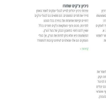
ניכיון צ'קים שחזרו
כיון
שירותי ניכיון יכולים לסייע לבעלי עסקים לשפר באופן
באמצעותו
מיידי את תזרים המזומנים. הם מתאים גם לבעלי צ'קים
רה
דחויים וקיימת אפשרות של בחירה בכל הנוגע
ד לעסקים
לתדירות, סכום ורצף העסקאות צ'קים חוזרים בגלל
 א.
שאין להם כיסוי בחשבון הבנק של בעל הצ'ק.
מור לשמש
המשמעות היא שלא ניתן לפדות את הצ'ק, אך בעלי
ת
העסקים הם אלו שנאלצים לעיתים קרובות להתמודד
קרא עוד »
 לשפר את
תה זקוק
 לניהול
ם יכולים
הן כסף ואשראי
עבורן,