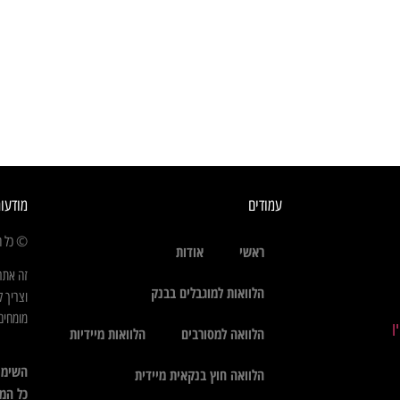
עמודים
מודעו
© כל הז
ראשי
אודות
זה אתר
הלוואות למוגבלים בבנק
וצריך ל
מומחים 
הלוואה למסורבים
הלוואות מיידיות
השימו
הלוואה חוץ בנקאית מיידית
כל המי