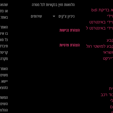
שהוא",
הלוואות חוץ בנקאיות לכל מטרה
בדיקת bdi
או נזק
ידי
ניכיון צ'קים
שירותים
באתר.
ידי באינטרנט
האתר א
ידי באינטרנט ל
הצהרת נגישות
בו אינ
כל סוג
קבע
הצהרת פרטיות
תיבדק 
בע לפושטי רגל
קריטרי
שראי
יירקט
מקרה ל
האתר א
משימו
יישא ב
כתוצא
ית
וד רכב
המשתמ
השימו
ם
ההלווא