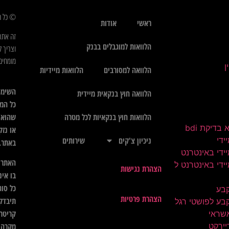
© כל הז
ראשי
אודות
זה אתר
הלוואות למוגבלים בבנק
וצריך ל
מומחים 
הלוואה למסורבים
הלוואות מיידיות
השימו
הלוואה חוץ בנקאית מיידית
כל המי
שהוא",
הלוואות חוץ בנקאיות לכל מטרה
בדיקת bdi
או נזק
ידי
ניכיון צ'קים
שירותים
באתר.
ידי באינטרנט
האתר א
ידי באינטרנט ל
הצהרת נגישות
בו אינ
כל סוג
קבע
הצהרת פרטיות
תיבדק 
בע לפושטי רגל
קריטרי
שראי
יירקט
מקרה ל