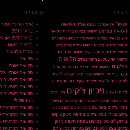
תגיות
קטגוריות
אימון אישי עסקי
Taxes
גמ"ח הלוואות
איך עובד ניכיון צ'קים
הלוואה בצ'קים
בדיקת BDI
הלוואה בצקים בקריות
הלוואה
בדיקת BDI און ליין
חוץ בנקאית בצקים
הלוואה מיידית במזומן למוגבלים
בדיקת זכאות
הלוואה מיידית בצקים
הלוואה מיידית בצקים בצפון
גמ"ח הלוואות
הלוואה מיידית החזר בצקים
הלוואה עד 10000
הלוואות
הלוואה
הלוואה עד 20000 החזר בצקים
הלוואה אונליין
בצ'קים
הלוואות
הלוואות בצקים ללא ערבים
הלוואה אונליין ללא 
בצקים מיידי
הלוואות בצקים עד הבית
הלוואות
הלוואה באישור מי
חברות ניכיון
למוגבלים
הלוואות מיידיות בצקים
הלוואה באישור מי
ניכיון צ'קים
צ'קים בצפון
ניכיון צ'קים
הלוואה באישור מי
bdi שלילי
אור יהודה
ניכיון צ'קים אשקלון
ניכיון צ'קים באזור כרמיאל
הלוואה בהוראת 
ניכיון צ'קים באר שבע
ניכיון צ'קים בבנק
ניכיון
הלוואה בהוראת ק
ניכיון צ'קים בחיפה
ניכיון צ'קים
צ'קים בחולון
הלוואה בכרטיס א
בירושלים
ניכיון צ'קים בפתח תקווה
ניכיון
הלוואה בכרטיס ד
צ'קים בצפון
ניכיון צ'קים בקריות
ניכיון צ'קים