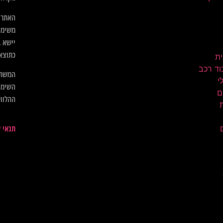
האתר א
משימו
יישא ב
כתוצא
ית
וד רכב
המשתמ
השימו
ם
ההלווא
תנאי 