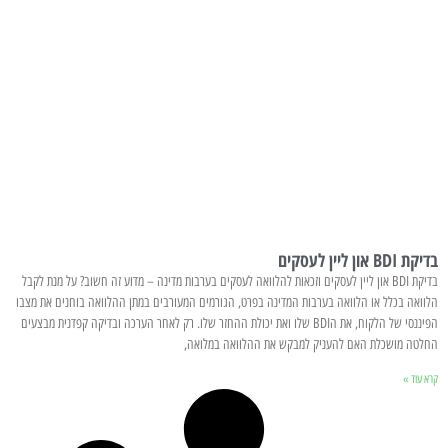
בדיקת BDI און ליין לעסקים
בדיקת BDI און ליין לעסקים וזכאות להלוואה לעסקים בערבות מדינה – מדוע זה חשוב? על מנת לקבל
הלוואה בכלל או הלוואה בערבות המדינה בפרט, הגורמים המעורבים במתן ההלוואה בוחנים את מצבו
הפיננסי של הלקוח, את הBDI שלו ואת יכולת ההחזר שלו. רק לאחר הערכה ובדיקה קפדנית מבצעים
החלטה מושכלת האם להעניק למבקש את ההלוואה במלואה,
קרא עוד »