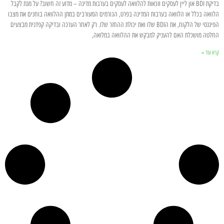
בדיקת BDI און ליין לעסקים וזכאות להלוואה לעסקים בערבות מדינה – מדוע זה חשוב? על מנת לקבל
הלוואה בכלל או הלוואה בערבות המדינה בפרט, הגורמים המעורבים במתן ההלוואה בוחנים את מצבו
הפיננסי של הלקוח, את הBDI שלו ואת יכולת ההחזר שלו. רק לאחר הערכה ובדיקה קפדנית מבצעים
החלטה מושכלת האם להעניק למבקש את ההלוואה במלואה,
קרא עוד »