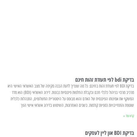
בדיקת bdi לפי תעודת זהות חינם
בדיקת BDI לפי תעודת זהות בחינם: כל מה שצריך לדעת הבנה מקיפה של מצב האשראי האישי היא
מרכיב מרכזי בניהול כלכלי חכם ובקבלת החלטות פיננסיות נבונות. דירוג האשראי (BDI) הוא מדד
המשקף את אמינותו הפיננסית של האדם והוא מבוסס על היסטוריית התשלומים, התנהלות כלכלית
שוטפת והתחייבויות כספיות קודמות. בשנים האחרונות, השימוש בדירוג אשראי אישי הפך
קרא עוד »
בדיקת BDI און ליין לעסקים