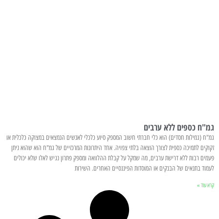
גמ"ח כספים ללא ערבים
גמ"ח (גמילות חסדים) הוא כלי חברתי חשוב המספק סיוע כלכלי לאנשים הנמצאים במצוקה כלכלית או
זקוקים לתמיכה כספית לצורך הוצאה בלתי צפויה. אחד היתרונות המרכזיים של גמ"ח הוא שהוא ניתן
פעמים רבות ללא דרישת ערבים, מה שמקל על קבלת ההלוואה ומספק פתרון נגיש לאלו שלא יכולים
לעמוד בתנאים של הבנקים או המוסדות הפיננסיים האחרים. השירות
קרא עוד »