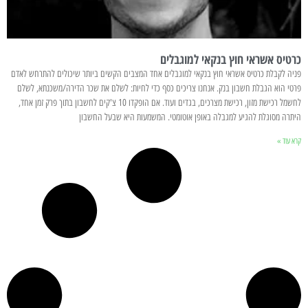
כרטיס אשראי חוץ בנקאי למוגבלים
פניה לקבלת כרטיס אשראי חוץ בנקאי למוגבלים אחד המצבים הקשים ביותר שיכולים להתרחש לאדם
פרטי הוא הגבלת חשבון בנק. אנחנו צריכים כסף כדי לחיות: לשלם את שכר הדירה/משכנתא, לשלם
לחשמל רכישת מזון, רכישת מצרכים, בגדים ועוד. אם הופקדו 10 צ'קים לחשבון בתוך פרק זמן אחד,
היתרה מסוגלת להגיע למגבלה באופן אוטומטי. המשמעות היא שבעל החשבון
קרא עוד »