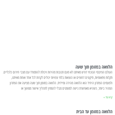
הלוואה במזומן תוך שעה
העולם הפיננסי הנוכחי דורש מאיתנו לא פעם תגובות מהירות ויכולת להתמודד עם מצבי חירום כלכליים.
תקלות פתאומיות, תיקונים דחופים או הוצאות בלתי צפויות יכולים לקרות לכל אחד ואחת מאיתנו,
ולפעמים הפתרון היחיד הוא הלוואה מהירה ומיידית. הלוואה במזומן תוך שעה מציעה את הפתרון
המהיר ביותר, כשהיא מאפשרת גישה למזומנים מבלי להמתין לתהליך אישור ממושך או
קרא עוד »
הלוואה במזומן עד הבית