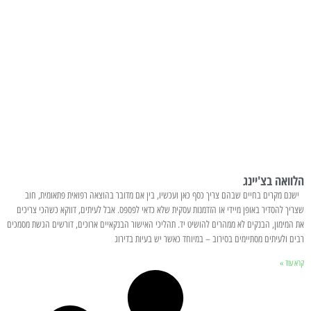
הלוואה בצ'יינג
ישנם מקרים בחיים שבהם צריך כסף כאן ועכשיו, בין אם מדובר בהוצאה רפואית פתאומית, חוב
שצריך להסדיר באופן מיידי או הזדמנות עסקית שלא כדאי לפספס. אבל לעיתים, דווקא כשהכי צריכים
את המימון, הבנקים לא ממהרים להושיט יד. תהליכי האישור הבנקאיים ארוכים, דורשים הגשת מסמכים
רבים ולעיתים מסתיימים בסירוב – במיוחד כאשר יש בעיות בדירוג
קרא עוד »