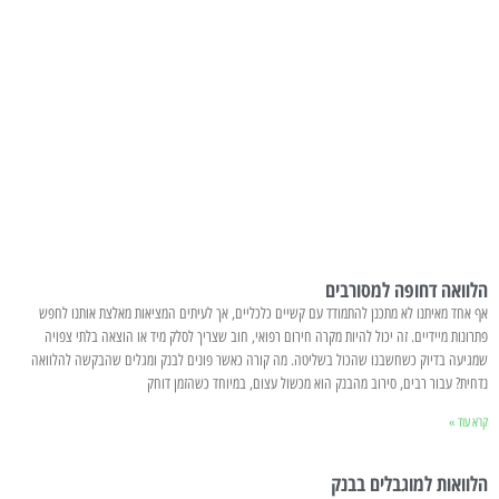
הלוואה דחופה למסורבים
אף אחד מאיתנו לא מתכנן להתמודד עם קשיים כלכליים, אך לעיתים המציאות מאלצת אותנו לחפש
פתרונות מיידיים. זה יכול להיות מקרה חירום רפואי, חוב שצריך לסלק מיד או הוצאה בלתי צפויה
שמגיעה בדיוק כשחשבנו שהכול בשליטה. מה קורה כאשר פונים לבנק ומגלים שהבקשה להלוואה
נדחית? עבור רבים, סירוב מהבנק הוא מכשול עצום, במיוחד כשהזמן דוחק
קרא עוד »
הלוואות למוגבלים בבנק