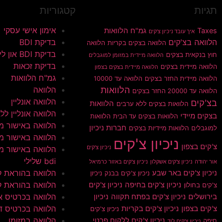
תגיות
קטגוריות
אימון אישי עסקי
Taxes
גמ"ח הלוואות
איך עובד ניכיון צ'קים
הלוואה בצ'קים
בדיקת BDI
הלוואה בצקים בקריות
הלוואה
בדיקת BDI און ליין
חוץ בנקאית בצקים
הלוואה מיידית במזומן למוגבלים
בדיקת זכאות
הלוואה מיידית בצקים
הלוואה מיידית בצקים בצפון
גמ"ח הלוואות
הלוואה מיידית החזר בצקים
הלוואה עד 10000
הלוואות
הלוואה
הלוואה עד 20000 החזר בצקים
הלוואה אונליין
בצ'קים
הלוואות
הלוואות בצקים ללא ערבים
הלוואה אונליין ללא 
בצקים מיידי
הלוואות בצקים עד הבית
הלוואות
הלוואה באישור מי
חברות ניכיון
למוגבלים
הלוואות מיידיות בצקים
הלוואה באישור מי
ניכיון צ'קים
צ'קים בצפון
ניכיון צ'קים
הלוואה באישור מי
bdi שלילי
אור יהודה
ניכיון צ'קים אשקלון
ניכיון צ'קים באזור כרמיאל
הלוואה בהוראת 
ניכיון צ'קים באר שבע
ניכיון צ'קים בבנק
ניכיון
הלוואה בהוראת ק
ניכיון צ'קים בחיפה
ניכיון צ'קים
צ'קים בחולון
הלוואה בכרטיס א
בירושלים
ניכיון צ'קים בפתח תקווה
ניכיון
הלוואה בכרטיס ד
צ'קים בצפון
ניכיון צ'קים בקריות
ניכיון צ'קים
הלוואה במזומן
ניכיון צ'קים ללקוח פרטי
חיפה
ניכיון צ'קים לוד