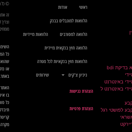
© כל הז
ראשי
אודות
זה אתר
הלוואות למוגבלים בבנק
וצריך ל
מומחים 
הלוואה למסורבים
הלוואות מיידיות
השימו
הלוואה חוץ בנקאית מיידית
כל המי
שהוא",
הלוואות חוץ בנקאיות לכל מטרה
בדיקת bdi
או נזק
ידי
ניכיון צ'קים
שירותים
באתר.
ידי באינטרנט
האתר א
ידי באינטרנט ל
הצהרת נגישות
בו אינ
כל סוג
קבע
הצהרת פרטיות
תיבדק 
בע לפושטי רגל
קריטרי
שראי
יירקט
מקרה ל