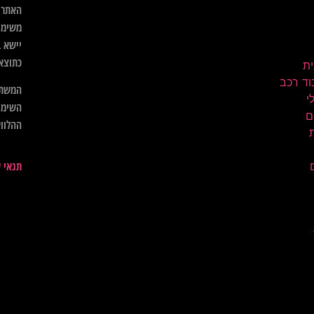
האתר א
משימו
יישא ב
כתוצא
ית
וד רכב
המשתמ
השימו
ם
ההלווא
תנאי 