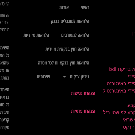
© כל הז
ראשי
אודות
זה אתר
הלוואות למוגבלים בבנק
וצריך ל
מומחים 
הלוואה למסורבים
הלוואות מיידיות
השימו
הלוואה חוץ בנקאית מיידית
כל המי
שהוא",
הלוואות חוץ בנקאיות לכל מטרה
בדיקת bdi
או נזק
ידי
ניכיון צ'קים
שירותים
באתר.
ידי באינטרנט
האתר א
ידי באינטרנט ל
הצהרת נגישות
בו אינ
כל סוג
קבע
הצהרת פרטיות
תיבדק 
בע לפושטי רגל
קריטרי
שראי
יירקט
מקרה ל