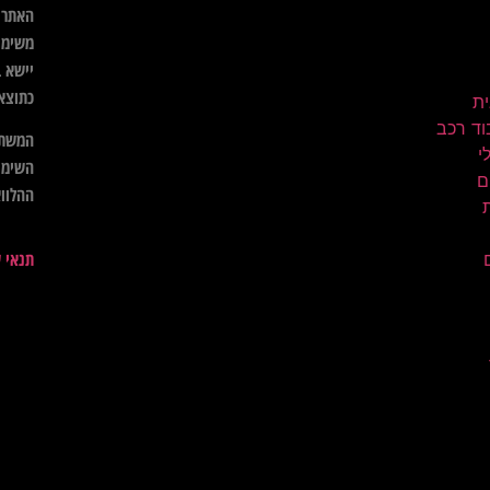
האתר א
משימו
יישא ב
כתוצא
ית
וד רכב
המשתמ
השימו
ם
ההלווא
תנאי 