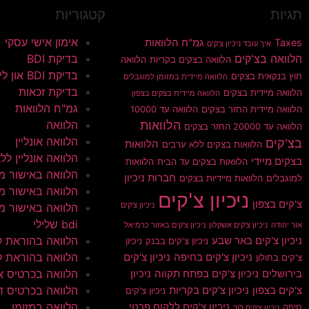
תגיות
קטגוריות
אימון אישי עסקי
Taxes
גמ"ח הלוואות
איך עובד ניכיון צ'קים
הלוואה בצ'קים
בדיקת BDI
הלוואה בצקים בקריות
הלוואה
בדיקת BDI און ליין
חוץ בנקאית בצקים
הלוואה מיידית במזומן למוגבלים
בדיקת זכאות
הלוואה מיידית בצקים
הלוואה מיידית בצקים בצפון
גמ"ח הלוואות
הלוואה מיידית החזר בצקים
הלוואה עד 10000
הלוואות
הלוואה
הלוואה עד 20000 החזר בצקים
הלוואה אונליין
בצ'קים
הלוואות
הלוואות בצקים ללא ערבים
הלוואה אונליין ללא 
בצקים מיידי
הלוואות בצקים עד הבית
הלוואות
הלוואה באישור מי
חברות ניכיון
למוגבלים
הלוואות מיידיות בצקים
הלוואה באישור מי
ניכיון צ'קים
צ'קים בצפון
ניכיון צ'קים
הלוואה באישור מי
bdi שלילי
אור יהודה
ניכיון צ'קים אשקלון
ניכיון צ'קים באזור כרמיאל
הלוואה בהוראת 
ניכיון צ'קים באר שבע
ניכיון צ'קים בבנק
ניכיון
הלוואה בהוראת ק
ניכיון צ'קים בחיפה
ניכיון צ'קים
צ'קים בחולון
הלוואה בכרטיס א
בירושלים
ניכיון צ'קים בפתח תקווה
ניכיון
הלוואה בכרטיס ד
צ'קים בצפון
ניכיון צ'קים בקריות
ניכיון צ'קים
הלוואה במזומן
ניכיון צ'קים ללקוח פרטי
חיפה
ניכיון צ'קים לוד