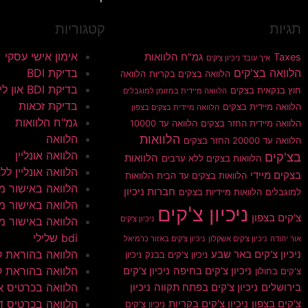
תגיות
קטגוריות
אימון אישי עסקי
Taxes
גמ"ח הלוואות
איך עובד ניכיון צ'קים
הלוואה בצ'קים
בדיקת BDI
הלוואה בצקים בקריות
הלוואה
בדיקת BDI און ליין
חוץ בנקאית בצקים
הלוואה מיידית במזומן למוגבלים
בדיקת זכאות
הלוואה מיידית בצקים
הלוואה מיידית בצקים בצפון
גמ"ח הלוואות
הלוואה מיידית החזר בצקים
הלוואה עד 10000
הלוואות
הלוואה
הלוואה עד 20000 החזר בצקים
הלוואה אונליין
בצ'קים
הלוואות
הלוואות בצקים ללא ערבים
הלוואה אונליין ללא 
בצקים מיידי
הלוואות בצקים עד הבית
הלוואות
הלוואה באישור מי
חברות ניכיון
למוגבלים
הלוואות מיידיות בצקים
הלוואה באישור מי
ניכיון צ'קים
צ'קים בצפון
ניכיון צ'קים
הלוואה באישור מי
bdi שלילי
אור יהודה
ניכיון צ'קים אשקלון
ניכיון צ'קים באזור כרמיאל
הלוואה בהוראת 
ניכיון צ'קים באר שבע
ניכיון צ'קים בבנק
ניכיון
הלוואה בהוראת ק
ניכיון צ'קים בחיפה
ניכיון צ'קים
צ'קים בחולון
הלוואה בכרטיס א
בירושלים
ניכיון צ'קים בפתח תקווה
ניכיון
הלוואה בכרטיס ד
צ'קים בצפון
ניכיון צ'קים בקריות
ניכיון צ'קים