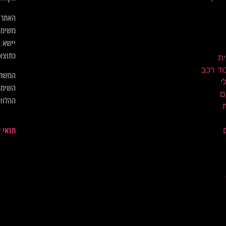
האתר א
משימו
יישא ב
כתוצא
ית
וד רכב
המשתמ
השימו
ם
ההלווא
תנאי 