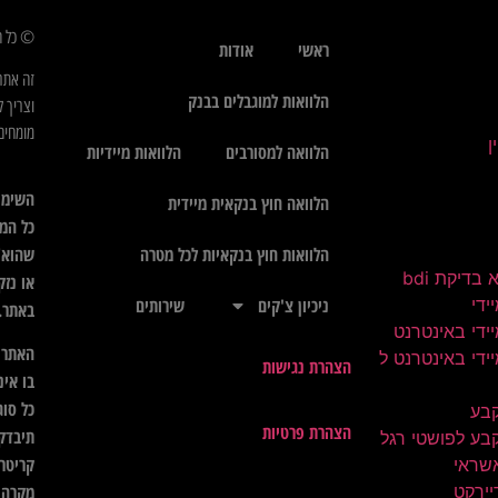
© כל הז
ראשי
אודות
זה אתר
הלוואות למוגבלים בבנק
וצריך ל
מומחים 
הלוואה למסורבים
הלוואות מיידיות
השימו
הלוואה חוץ בנקאית מיידית
כל המי
שהוא",
הלוואות חוץ בנקאיות לכל מטרה
בדיקת bdi
או נזק
ידי
ניכיון צ'קים
שירותים
באתר.
ידי באינטרנט
האתר א
ידי באינטרנט ל
הצהרת נגישות
בו אינ
כל סוג
קבע
הצהרת פרטיות
תיבדק 
בע לפושטי רגל
קריטרי
שראי
יירקט
מקרה ל