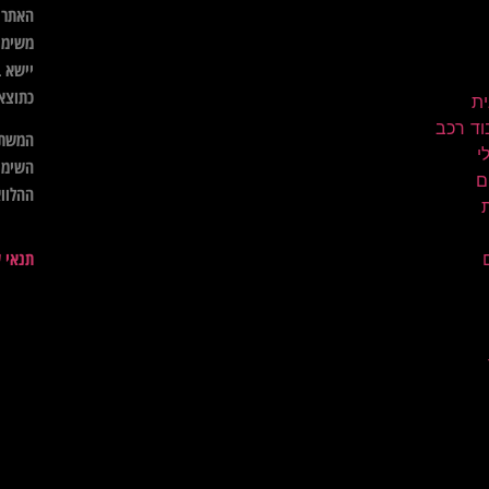
האתר א
משימו
יישא ב
כתוצא
ית
וד רכב
המשתמ
השימו
ם
ההלווא
תנאי 