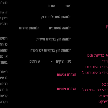
© כל הז
ראשי
אודות
זה אתר
הלוואות למוגבלים בבנק
וצריך ל
מומחים 
הלוואה למסורבים
הלוואות מיידיות
השימו
הלוואה חוץ בנקאית מיידית
כל המי
שהוא",
הלוואות חוץ בנקאיות לכל מטרה
בדיקת bdi
או נזק
ידי
ניכיון צ'קים
שירותים
באתר.
ידי באינטרנט
האתר א
ידי באינטרנט ל
הצהרת נגישות
בו אינ
כל סוג
קבע
הצהרת פרטיות
תיבדק 
בע לפושטי רגל
קריטרי
שראי
יירקט
מקרה ל