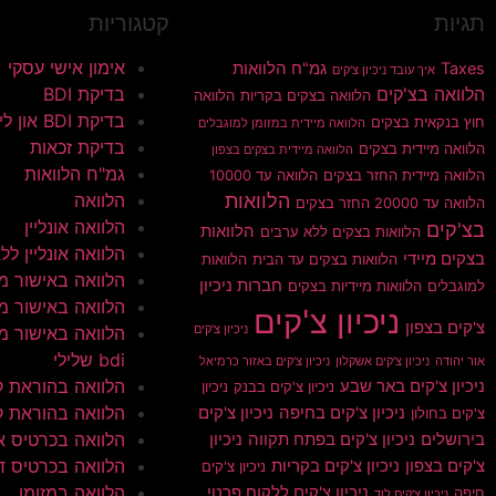
תגיות
קטגוריות
אימון אישי עסקי
Taxes
גמ"ח הלוואות
איך עובד ניכיון צ'קים
הלוואה בצ'קים
בדיקת BDI
הלוואה בצקים בקריות
הלוואה
בדיקת BDI און ליין
חוץ בנקאית בצקים
הלוואה מיידית במזומן למוגבלים
בדיקת זכאות
הלוואה מיידית בצקים
הלוואה מיידית בצקים בצפון
גמ"ח הלוואות
הלוואה מיידית החזר בצקים
הלוואה עד 10000
הלוואות
הלוואה
הלוואה עד 20000 החזר בצקים
הלוואה אונליין
בצ'קים
הלוואות
הלוואות בצקים ללא ערבים
הלוואה אונליין ללא 
בצקים מיידי
הלוואות בצקים עד הבית
הלוואות
הלוואה באישור מי
חברות ניכיון
למוגבלים
הלוואות מיידיות בצקים
הלוואה באישור מי
ניכיון צ'קים
צ'קים בצפון
ניכיון צ'קים
הלוואה באישור מי
bdi שלילי
אור יהודה
ניכיון צ'קים אשקלון
ניכיון צ'קים באזור כרמיאל
הלוואה בהוראת 
ניכיון צ'קים באר שבע
ניכיון צ'קים בבנק
ניכיון
הלוואה בהוראת ק
ניכיון צ'קים בחיפה
ניכיון צ'קים
צ'קים בחולון
הלוואה בכרטיס א
בירושלים
ניכיון צ'קים בפתח תקווה
ניכיון
הלוואה בכרטיס ד
צ'קים בצפון
ניכיון צ'קים בקריות
ניכיון צ'קים
הלוואה במזומן
ניכיון צ'קים ללקוח פרטי
חיפה
ניכיון צ'קים לוד