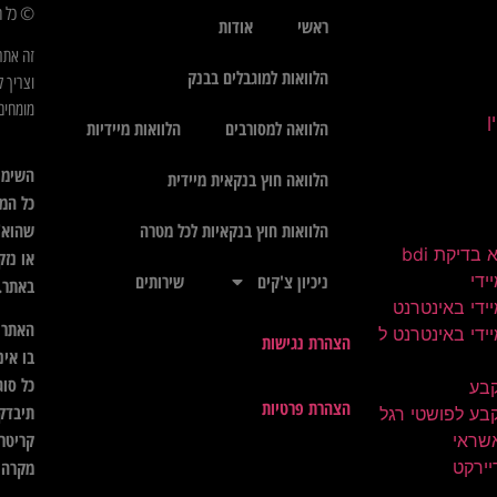
© כל הז
ראשי
אודות
זה אתר
הלוואות למוגבלים בבנק
וצריך ל
מומחים 
הלוואה למסורבים
הלוואות מיידיות
השימו
הלוואה חוץ בנקאית מיידית
כל המי
שהוא",
הלוואות חוץ בנקאיות לכל מטרה
בדיקת bdi
או נזק
ידי
ניכיון צ'קים
שירותים
באתר.
ידי באינטרנט
האתר א
ידי באינטרנט ל
הצהרת נגישות
בו אינ
כל סוג
קבע
הצהרת פרטיות
תיבדק 
בע לפושטי רגל
קריטרי
שראי
יירקט
מקרה ל