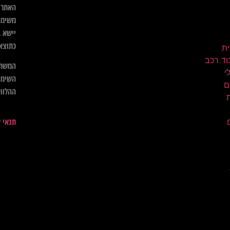
האתר א
משימו
יישא ב
כתוצא
ית
וד רכב
המשתמ
השימו
ם
ההלווא
תנאי 