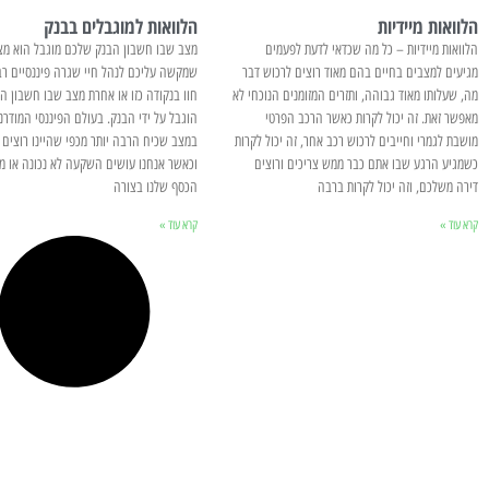
הלוואות מיידיות
הלוואות למוגבלים בבנק
הלוואות מיידיות – כל מה שכדאי לדעת לפעמים
מצב שבו חשבון הבנק שלכם מוגבל הוא מצ
מגיעים למצבים בחיים בהם מאוד רוצים לרכוש דבר
שמקשה עליכם לנהל חיי שגרה פיננסיים רב
מה, שעלותו מאוד גבוהה, ותזרים המזומנים הנוכחי לא
חוו בנקודה כזו או אחרת מצב שבו חשבון ה
מאפשר זאת. זה יכול לקרות כאשר הרכב הפרטי
הוגבל על ידי הבנק. בעולם הפיננסי המודרני
מושבת לגמרי וחייבים לרכוש רכב אחר, זה יכול לקרות
במצב שכיח הרבה יותר מכפי שהיינו רוצים 
כשמגיע הרגע שבו אתם כבר ממש צריכים ורוצים
וכאשר אנחנו עושים השקעה לא נכונה או מ
דירה משלכם, וזה יכול לקרות ברבה
הכסף שלנו בצורה
קרא עוד »
קרא עוד »