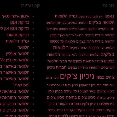
תגיות
קטגוריות
אימון אישי עסקי
Taxes
גמ"ח הלוואות
איך עובד ניכיון צ'קים
הלוואה בצ'קים
בדיקת BDI
הלוואה בצקים בקריות
הלוואה
בדיקת BDI און ליין
חוץ בנקאית בצקים
הלוואה מיידית במזומן למוגבלים
בדיקת זכאות
הלוואה מיידית בצקים
הלוואה מיידית בצקים בצפון
גמ"ח הלוואות
הלוואה מיידית החזר בצקים
הלוואה עד 10000
הלוואות
הלוואה
הלוואה עד 20000 החזר בצקים
הלוואה אונליין
בצ'קים
הלוואות
הלוואות בצקים ללא ערבים
הלוואה אונליין ללא 
בצקים מיידי
הלוואות בצקים עד הבית
הלוואות
הלוואה באישור מי
חברות ניכיון
למוגבלים
הלוואות מיידיות בצקים
הלוואה באישור מי
ניכיון צ'קים
צ'קים בצפון
ניכיון צ'קים
הלוואה באישור מי
bdi שלילי
אור יהודה
ניכיון צ'קים אשקלון
ניכיון צ'קים באזור כרמיאל
הלוואה בהוראת 
ניכיון צ'קים באר שבע
ניכיון צ'קים בבנק
ניכיון
הלוואה בהוראת ק
ניכיון צ'קים בחיפה
ניכיון צ'קים
צ'קים בחולון
הלוואה בכרטיס א
בירושלים
ניכיון צ'קים בפתח תקווה
ניכיון
הלוואה בכרטיס ד
צ'קים בצפון
ניכיון צ'קים בקריות
ניכיון צ'קים
הלוואה במזומן
ניכיון צ'קים ללקוח פרטי
חיפה
ניכיון צ'קים לוד