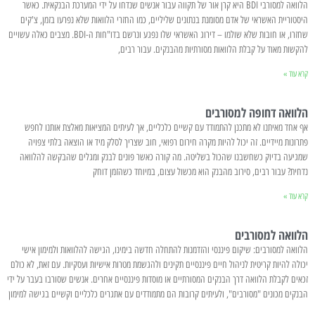
הלוואה למסורבי BDI היא קרן אור של תקווה עבור אנשים שנדחו על ידי המערכת הבנקאית. כאשר
היסטוריית האשראי של אדם מסומנת בנתונים שליליים, כמו החזרי הלוואות שלא נפרעו בזמן, צ'קים
שחזרו, או חובות שלא שולמו – דירוג האשראי שלו נפגע ונרשם בדו"חות ה-BDI. מצבים כאלה עשויים
להקשות מאוד על קבלת הלוואות מסורתיות מהבנקים. עבור רבים,
קרא עוד »
הלוואה דחופה למסורבים
אף אחד מאיתנו לא מתכנן להתמודד עם קשיים כלכליים, אך לעיתים המציאות מאלצת אותנו לחפש
פתרונות מיידיים. זה יכול להיות מקרה חירום רפואי, חוב שצריך לסלק מיד או הוצאה בלתי צפויה
שמגיעה בדיוק כשחשבנו שהכול בשליטה. מה קורה כאשר פונים לבנק ומגלים שהבקשה להלוואה
נדחית? עבור רבים, סירוב מהבנק הוא מכשול עצום, במיוחד כשהזמן דוחק
קרא עוד »
הלוואה למסורבים
הלוואה למסורבים: שיקום פיננסי והזדמנות להתחלה חדשה בימינו, הגישה להלוואות ולמימון אישי
יכולה להיות קריטית לניהול חיים פיננסיים תקינים ולהגשמת מטרות אישיות ועסקיות. עם זאת, לא כולם
זכאים לקבלת הלוואה דרך הבנקים המסורתיים או מוסדות פיננסיים אחרים. אנשים שסורבו בעבר על ידי
הבנקים מכונים "מסורבים", ולעיתים קרובות הם מתמודדים עם אתגרים כלכליים וקשיים בגישה למימון