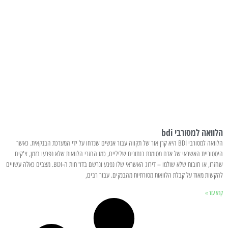
הלוואה למסורבי bdi
הלוואה למסורבי BDI היא קרן אור של תקווה עבור אנשים שנדחו על ידי המערכת הבנקאית. כאשר
היסטוריית האשראי של אדם מסומנת בנתונים שליליים, כמו החזרי הלוואות שלא נפרעו בזמן, צ'קים
שחזרו, או חובות שלא שולמו – דירוג האשראי שלו נפגע ונרשם בדו"חות ה-BDI. מצבים כאלה עשויים
להקשות מאוד על קבלת הלוואות מסורתיות מהבנקים. עבור רבים,
קרא עוד »