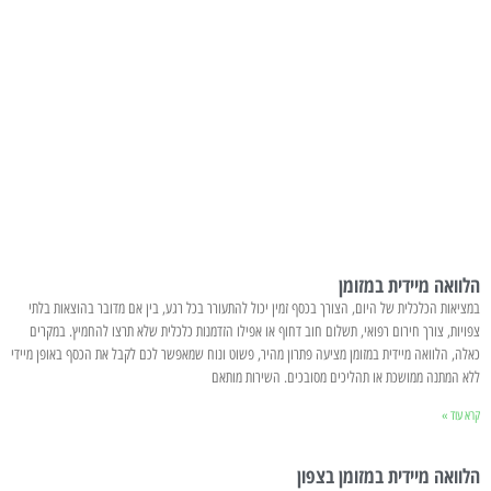
הלוואה מיידית במזומן
במציאות הכלכלית של היום, הצורך בכסף זמין יכול להתעורר בכל רגע, בין אם מדובר בהוצאות בלתי
צפויות, צורך חירום רפואי, תשלום חוב דחוף או אפילו הזדמנות כלכלית שלא תרצו להחמיץ. במקרים
כאלה, הלוואה מיידית במזומן מציעה פתרון מהיר, פשוט ונוח שמאפשר לכם לקבל את הכסף באופן מיידי
ללא המתנה ממושכת או תהליכים מסובכים. השירות מותאם
קרא עוד »
הלוואה מיידית במזומן בצפון