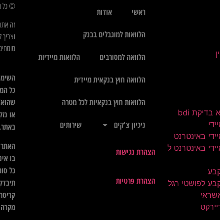
© כל הז
ראשי
אודות
זה אתר
הלוואות למוגבלים בבנק
וצריך ל
מומחים 
הלוואה למסורבים
הלוואות מיידיות
השימו
הלוואה חוץ בנקאית מיידית
כל המי
שהוא",
הלוואות חוץ בנקאיות לכל מטרה
בדיקת bdi
או נזק
ידי
ניכיון צ'קים
שירותים
באתר.
ידי באינטרנט
האתר א
ידי באינטרנט ל
הצהרת נגישות
בו אינ
כל סוג
קבע
הצהרת פרטיות
תיבדק 
בע לפושטי רגל
קריטרי
שראי
יירקט
מקרה ל