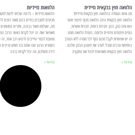
הלוואה חוץ בנקאית מיידית
הלוואות מיידיות
מה אחוז העמלה בהלוואה חוץ בנקאית מיידית?
הלוואות מיידיות – כל מה שכדאי לדעת לפעמ
הלוואה חוץ בנקאית הינה הלוואה מגוף חיצוני אשר
מגיעים למצבים בחיים בהם מאוד רוצים לר
הוא אינו בנק, כגון: חברות ביטוח, חברות אשראי,
מה, שעלותו מאוד גבוהה, ותזרים המזומנים 
גופים פיננסים פרטיים וכדומה. בעזרת הלוואה מסוג
מאפשר זאת. זה יכול לקרות כאשר הרכב הפר
זה יש אפשרות לקבל סכום כסף לכל מטרה ללא הצורך
מושבת לגמרי וחייבים לרכוש רכב אחר, זה יכ
בחתימת ערבים ומבלי לערב את חשבון הבנק שלכם.
כשמגיע הרגע שבו אתם כבר ממש צריכים ור
הלוואה חוץ בנקאית מאפשרת לנהל את התקציב
דירה משלכם, וזה יכול לקרות ברבה
קרא עוד »
קרא עוד »