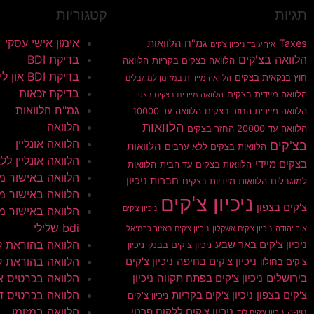
תגיות
קטגוריות
אימון אישי עסקי
Taxes
גמ"ח הלוואות
איך עובד ניכיון צ'קים
הלוואה בצ'קים
בדיקת BDI
הלוואה בצקים בקריות
הלוואה
בדיקת BDI און ליין
חוץ בנקאית בצקים
הלוואה מיידית במזומן למוגבלים
בדיקת זכאות
הלוואה מיידית בצקים
הלוואה מיידית בצקים בצפון
גמ"ח הלוואות
הלוואה מיידית החזר בצקים
הלוואה עד 10000
הלוואות
הלוואה
הלוואה עד 20000 החזר בצקים
הלוואה אונליין
בצ'קים
הלוואות
הלוואות בצקים ללא ערבים
הלוואה אונליין ללא 
בצקים מיידי
הלוואות בצקים עד הבית
הלוואות
הלוואה באישור מי
חברות ניכיון
למוגבלים
הלוואות מיידיות בצקים
הלוואה באישור מי
ניכיון צ'קים
צ'קים בצפון
ניכיון צ'קים
הלוואה באישור מי
bdi שלילי
אור יהודה
ניכיון צ'קים אשקלון
ניכיון צ'קים באזור כרמיאל
הלוואה בהוראת 
ניכיון צ'קים באר שבע
ניכיון צ'קים בבנק
ניכיון
הלוואה בהוראת ק
ניכיון צ'קים בחיפה
ניכיון צ'קים
צ'קים בחולון
הלוואה בכרטיס א
בירושלים
ניכיון צ'קים בפתח תקווה
ניכיון
הלוואה בכרטיס ד
צ'קים בצפון
ניכיון צ'קים בקריות
ניכיון צ'קים
הלוואה במזומן
ניכיון צ'קים ללקוח פרטי
חיפה
ניכיון צ'קים לוד