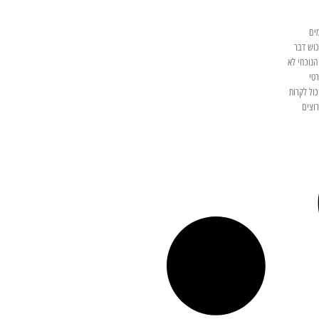
ים
כוש דבר
הנוכחי לא
טי
ול לקרות
וצים