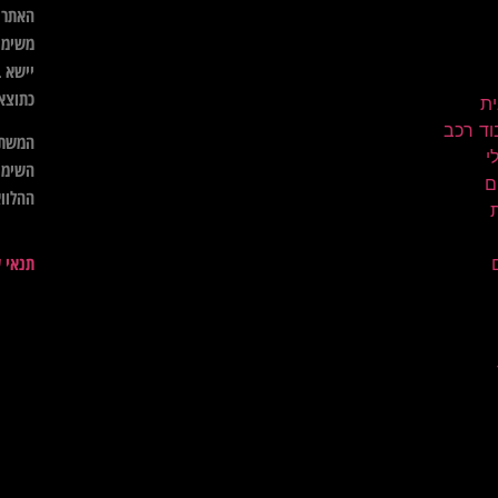
האתר א
משימו
יישא ב
כתוצא
ית
וד רכב
המשתמ
השימו
ם
ההלווא
תנאי 