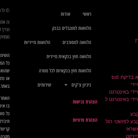
© כל הז
ראשי
אודות
זה אתר
הלוואות למוגבלים בבנק
וצריך ל
מומחים 
הלוואה למסורבים
הלוואות מיידיות
השימו
הלוואה חוץ בנקאית מיידית
כל המי
שהוא",
הלוואות חוץ בנקאיות לכל מטרה
בדיקת bdi
או נזק
ידי
ניכיון צ'קים
שירותים
באתר.
ידי באינטרנט
האתר א
ידי באינטרנט ל
הצהרת נגישות
בו אינ
כל סוג
קבע
הצהרת פרטיות
תיבדק 
בע לפושטי רגל
קריטרי
שראי
יירקט
מקרה ל