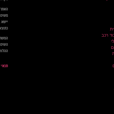
האתר א
משימו
יישא ב
כתוצא
ית
וד רכב
המשתמ
השימו
ם
ההלווא
תנאי 