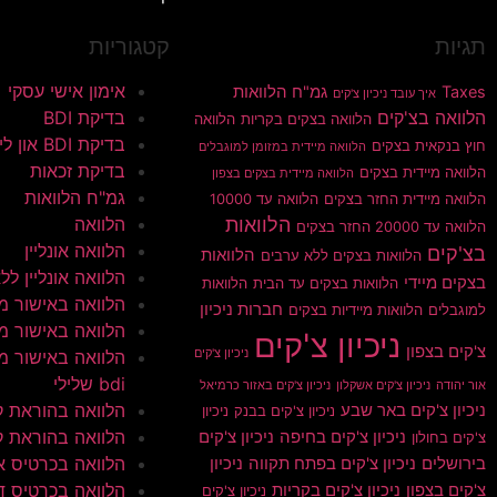
תגיות
קטגוריות
אימון אישי עסקי
Taxes
גמ"ח הלוואות
איך עובד ניכיון צ'קים
הלוואה בצ'קים
בדיקת BDI
הלוואה בצקים בקריות
הלוואה
בדיקת BDI און ליין
חוץ בנקאית בצקים
הלוואה מיידית במזומן למוגבלים
בדיקת זכאות
הלוואה מיידית בצקים
הלוואה מיידית בצקים בצפון
גמ"ח הלוואות
הלוואה מיידית החזר בצקים
הלוואה עד 10000
הלוואות
הלוואה
הלוואה עד 20000 החזר בצקים
הלוואה אונליין
בצ'קים
הלוואות
הלוואות בצקים ללא ערבים
הלוואה אונליין ללא 
בצקים מיידי
הלוואות בצקים עד הבית
הלוואות
הלוואה באישור מי
חברות ניכיון
למוגבלים
הלוואות מיידיות בצקים
הלוואה באישור מי
ניכיון צ'קים
צ'קים בצפון
ניכיון צ'קים
הלוואה באישור מי
bdi שלילי
אור יהודה
ניכיון צ'קים אשקלון
ניכיון צ'קים באזור כרמיאל
הלוואה בהוראת 
ניכיון צ'קים באר שבע
ניכיון צ'קים בבנק
ניכיון
הלוואה בהוראת ק
ניכיון צ'קים בחיפה
ניכיון צ'קים
צ'קים בחולון
הלוואה בכרטיס א
בירושלים
ניכיון צ'קים בפתח תקווה
ניכיון
הלוואה בכרטיס ד
צ'קים בצפון
ניכיון צ'קים בקריות
ניכיון צ'קים