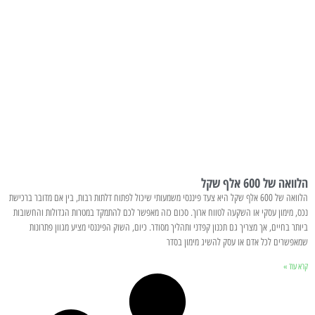
הלוואה של 600 אלף שקל
הלוואה של 600 אלף שקל היא צעד פיננסי משמעותי שיכול לפתוח דלתות רבות, בין אם מדובר ברכישת
נכס, מימון עסקי או השקעה לטווח ארוך. סכום כזה מאפשר לכם להתמקד במטרות הגדולות והחשובות
ביותר בחיים, אך מצריך גם תכנון קפדני ותהליך מסודר. כיום, השוק הפיננסי מציע מגוון פתרונות
שמאפשרים לכל אדם או עסק להשיג מימון בסדר
קרא עוד »