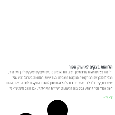
הלוואות בצקים לא שוק אפור
הלוואות בצ'קים מהוות פתרון מימון חשוב ונוח לאנשים פרטיים ולעסקים שזקוקים להון זמין ומיידי,
מבלי להסתבך עם הבירוקרטיה הבנקאית המכבידה. בעוד ששוק ההלוואות בישראל מציע שלל
אפשרויות, קיים בלבול רב כאשר מדברים על הלוואות מחוץ למערכת הבנקאית. למרבה הצער, המונח
"שוק אפור" נוטה להרתיע רבים בשל המשמעות השלילית המיוחסת לו. אבל חשוב לדעת שלא כל
קרא עוד »