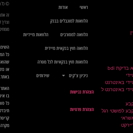
© כל הז
ראשי
אודות
זה אתר
הלוואות למוגבלים בבנק
וצריך ל
מומחים 
הלוואה למסורבים
הלוואות מיידיות
השימו
הלוואה חוץ בנקאית מיידית
כל המי
שהוא",
הלוואות חוץ בנקאיות לכל מטרה
בדיקת bdi
או נזק
ידי
ניכיון צ'קים
שירותים
באתר.
ידי באינטרנט
האתר א
ידי באינטרנט ל
הצהרת נגישות
בו אינ
כל סוג
קבע
הצהרת פרטיות
תיבדק 
בע לפושטי רגל
קריטרי
שראי
יירקט
מקרה ל