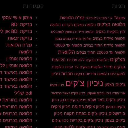
תגיות
קטגוריות
אימון אישי עסקי
Taxes
גמ"ח הלוואות
איך עובד ניכיון צ'קים
הלוואה בצ'קים
בדיקת BDI
הלוואה בצקים בקריות
הלוואה
בדיקת BDI און ליין
חוץ בנקאית בצקים
הלוואה מיידית במזומן למוגבלים
בדיקת זכאות
הלוואה מיידית בצקים
הלוואה מיידית בצקים בצפון
גמ"ח הלוואות
הלוואה מיידית החזר בצקים
הלוואה עד 10000
הלוואות
הלוואה
הלוואה עד 20000 החזר בצקים
הלוואה אונליין
בצ'קים
הלוואות
הלוואות בצקים ללא ערבים
הלוואה אונליין ללא 
בצקים מיידי
הלוואות בצקים עד הבית
הלוואות
הלוואה באישור מי
חברות ניכיון
למוגבלים
הלוואות מיידיות בצקים
הלוואה באישור מי
ניכיון צ'קים
צ'קים בצפון
ניכיון צ'קים
הלוואה באישור מי
bdi שלילי
אור יהודה
ניכיון צ'קים אשקלון
ניכיון צ'קים באזור כרמיאל
הלוואה בהוראת 
ניכיון צ'קים באר שבע
ניכיון צ'קים בבנק
ניכיון
הלוואה בהוראת ק
ניכיון צ'קים בחיפה
ניכיון צ'קים
צ'קים בחולון
הלוואה בכרטיס א
בירושלים
ניכיון צ'קים בפתח תקווה
ניכיון
הלוואה בכרטיס ד
צ'קים בצפון
ניכיון צ'קים בקריות
ניכיון צ'קים
הלוואה במזומן
ניכיון צ'קים ללקוח פרטי
חיפה
ניכיון צ'קים לוד