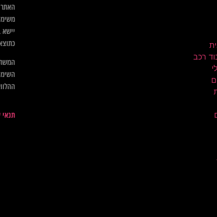
האתר א
משימו
יישא ב
כתוצא
ית
וד רכב
המשתמ
השימו
ם
ההלווא
תנאי 