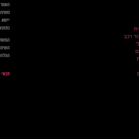
האתר א
משימו
יישא ב
כתוצא
ית
וד רכב
המשתמ
השימו
ם
ההלווא
תנאי 