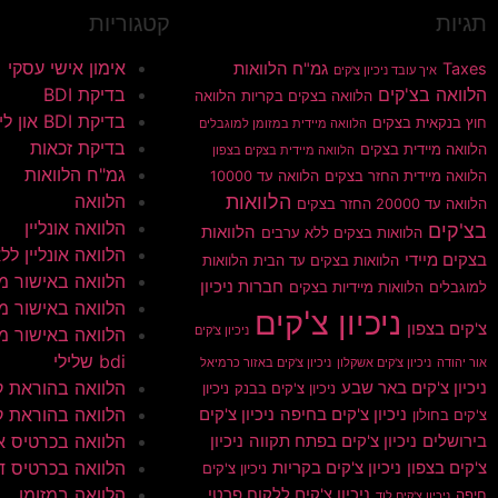
תגיות
קטגוריות
אימון אישי עסקי
Taxes
גמ"ח הלוואות
איך עובד ניכיון צ'קים
הלוואה בצ'קים
בדיקת BDI
הלוואה בצקים בקריות
הלוואה
בדיקת BDI און ליין
חוץ בנקאית בצקים
הלוואה מיידית במזומן למוגבלים
בדיקת זכאות
הלוואה מיידית בצקים
הלוואה מיידית בצקים בצפון
גמ"ח הלוואות
הלוואה מיידית החזר בצקים
הלוואה עד 10000
הלוואות
הלוואה
הלוואה עד 20000 החזר בצקים
הלוואה אונליין
בצ'קים
הלוואות
הלוואות בצקים ללא ערבים
הלוואה אונליין ללא 
בצקים מיידי
הלוואות בצקים עד הבית
הלוואות
הלוואה באישור מי
חברות ניכיון
למוגבלים
הלוואות מיידיות בצקים
הלוואה באישור מי
ניכיון צ'קים
צ'קים בצפון
ניכיון צ'קים
הלוואה באישור מי
bdi שלילי
אור יהודה
ניכיון צ'קים אשקלון
ניכיון צ'קים באזור כרמיאל
הלוואה בהוראת 
ניכיון צ'קים באר שבע
ניכיון צ'קים בבנק
ניכיון
הלוואה בהוראת ק
ניכיון צ'קים בחיפה
ניכיון צ'קים
צ'קים בחולון
הלוואה בכרטיס א
בירושלים
ניכיון צ'קים בפתח תקווה
ניכיון
הלוואה בכרטיס ד
צ'קים בצפון
ניכיון צ'קים בקריות
ניכיון צ'קים
הלוואה במזומן
ניכיון צ'קים ללקוח פרטי
חיפה
ניכיון צ'קים לוד