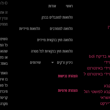
© כל הז
ראשי
אודות
זה אתר
הלוואות למוגבלים בבנק
וצריך ל
מומחים 
הלוואה למסורבים
הלוואות מיידיות
השימו
הלוואה חוץ בנקאית מיידית
כל המי
שהוא",
הלוואות חוץ בנקאיות לכל מטרה
בדיקת bdi
או נזק
ידי
ניכיון צ'קים
שירותים
באתר.
ידי באינטרנט
האתר א
ידי באינטרנט ל
הצהרת נגישות
בו אינ
כל סוג
קבע
הצהרת פרטיות
תיבדק 
בע לפושטי רגל
קריטרי
שראי
יירקט
מקרה ל