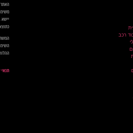
האתר א
משימו
יישא ב
כתוצא
ית
וד רכב
המשתמ
השימו
ם
ההלווא
תנאי 