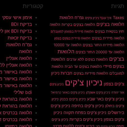
תגיות
קטגוריות
אימון אישי עסקי
Taxes
גמ"ח הלוואות
איך עובד ניכיון צ'קים
הלוואה בצ'קים
בדיקת BDI
הלוואה בצקים בקריות
הלוואה
בדיקת BDI און ליין
חוץ בנקאית בצקים
הלוואה מיידית במזומן למוגבלים
בדיקת זכאות
הלוואה מיידית בצקים
הלוואה מיידית בצקים בצפון
גמ"ח הלוואות
הלוואה מיידית החזר בצקים
הלוואה עד 10000
הלוואות
הלוואה
הלוואה עד 20000 החזר בצקים
הלוואה אונליין
בצ'קים
הלוואות
הלוואות בצקים ללא ערבים
הלוואה אונליין ללא 
בצקים מיידי
הלוואות בצקים עד הבית
הלוואות
הלוואה באישור מי
חברות ניכיון
למוגבלים
הלוואות מיידיות בצקים
הלוואה באישור מי
ניכיון צ'קים
צ'קים בצפון
ניכיון צ'קים
הלוואה באישור מי
bdi שלילי
אור יהודה
ניכיון צ'קים אשקלון
ניכיון צ'קים באזור כרמיאל
הלוואה בהוראת 
ניכיון צ'קים באר שבע
ניכיון צ'קים בבנק
ניכיון
הלוואה בהוראת ק
ניכיון צ'קים בחיפה
ניכיון צ'קים
צ'קים בחולון
הלוואה בכרטיס א
בירושלים
ניכיון צ'קים בפתח תקווה
ניכיון
הלוואה בכרטיס ד
צ'קים בצפון
ניכיון צ'קים בקריות
ניכיון צ'קים
הלוואה במזומן
ניכיון צ'קים ללקוח פרטי
חיפה
ניכיון צ'קים לוד