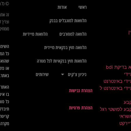
© כל הז
ראשי
אודות
זה אתר
הלוואות למוגבלים בבנק
וצריך ל
מומחים 
הלוואה למסורבים
הלוואות מיידיות
השימו
הלוואה חוץ בנקאית מיידית
כל המי
שהוא",
הלוואות חוץ בנקאיות לכל מטרה
בדיקת bdi
או נזק
ידי
ניכיון צ'קים
שירותים
באתר.
ידי באינטרנט
האתר א
ידי באינטרנט ל
הצהרת נגישות
בו אינ
כל סוג
קבע
הצהרת פרטיות
תיבדק 
בע לפושטי רגל
קריטרי
שראי
יירקט
מקרה ל