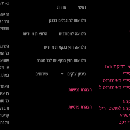
© כל הז
ראשי
אודות
זה אתר
הלוואות למוגבלים בבנק
וצריך ל
מומחים 
הלוואה למסורבים
הלוואות מיידיות
השימו
הלוואה חוץ בנקאית מיידית
כל המי
שהוא",
הלוואות חוץ בנקאיות לכל מטרה
בדיקת bdi
או נזק
ידי
ניכיון צ'קים
שירותים
באתר.
ידי באינטרנט
האתר א
ידי באינטרנט ל
הצהרת נגישות
בו אינ
כל סוג
קבע
הצהרת פרטיות
תיבדק 
בע לפושטי רגל
קריטרי
שראי
יירקט
מקרה ל