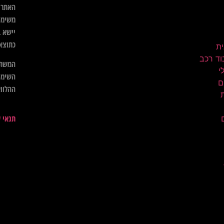
האתר א
משימו
יישא ב
כתוצא
ית
וד רכב
המשתמ
השימו
ם
ההלווא
תנאי 