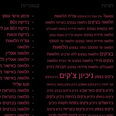
תגיות
קטגוריות
אימון אישי עסקי
Taxes
גמ"ח הלוואות
איך עובד ניכיון צ'קים
הלוואה בצ'קים
בדיקת BDI
הלוואה בצקים בקריות
הלוואה
בדיקת BDI און ליין
חוץ בנקאית בצקים
הלוואה מיידית במזומן למוגבלים
בדיקת זכאות
הלוואה מיידית בצקים
הלוואה מיידית בצקים בצפון
גמ"ח הלוואות
הלוואה מיידית החזר בצקים
הלוואה עד 10000
הלוואות
הלוואה
הלוואה עד 20000 החזר בצקים
הלוואה אונליין
בצ'קים
הלוואות
הלוואות בצקים ללא ערבים
הלוואה אונליין ללא 
בצקים מיידי
הלוואות בצקים עד הבית
הלוואות
הלוואה באישור מי
חברות ניכיון
למוגבלים
הלוואות מיידיות בצקים
הלוואה באישור מי
ניכיון צ'קים
צ'קים בצפון
ניכיון צ'קים
הלוואה באישור מי
bdi שלילי
אור יהודה
ניכיון צ'קים אשקלון
ניכיון צ'קים באזור כרמיאל
הלוואה בהוראת 
ניכיון צ'קים באר שבע
ניכיון צ'קים בבנק
ניכיון
הלוואה בהוראת ק
ניכיון צ'קים בחיפה
ניכיון צ'קים
צ'קים בחולון
הלוואה בכרטיס א
בירושלים
ניכיון צ'קים בפתח תקווה
ניכיון
הלוואה בכרטיס ד
צ'קים בצפון
ניכיון צ'קים בקריות
ניכיון צ'קים
הלוואה במזומן
ניכיון צ'קים ללקוח פרטי
חיפה
ניכיון צ'קים לוד