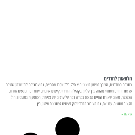
הלוואות לחרדים
בחברה המודרנית, הצורך במימון חיצוני הוא חלק בלתי נפרד מהחיים, גם עבור קהילות שבהן שמירה
על אורח חיים מסורתי מהווה ערך עליון. בקהילה החרדית קיימים אתגרים ייחודיים הנוגעים לתחום
הכלכלה, משום שאורח החיים מבוסס במידה רבה על ערכים של צניעות, הסתפקות במועט וניהול
תקציב מחושב. עם זאת, גם הציבור החרדי זקוק לעיתים לפתרונות מימון, בין
קרא עוד »