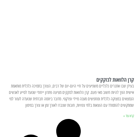
קרן הלוואות לנזקקים
בעידן שבו אתגרים כלכליים משפיעים על חיי היום-יום של רבים, הצורך בתמיכה כלכלית מותאמת
אישית הפך להיות חשוב מאי פעם. קרן הלוואות לנזקקים מציעה פתרון ייחודי שנועד לסייע לאנשים
הנמצאים במצוקה כלכלית ומחפשים מענה מיידי ופרקטי. מדובר ביוזמה חברתית שנועדה לעזור למי
שמתקשים להתמודד עם הוצאות בלתי צפויות, חובות שצברו לאורך זמן או צורך במימון
קרא עוד »