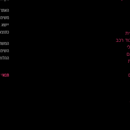
האתר א
משימו
יישא ב
כתוצא
ית
וד רכב
המשתמ
השימו
ם
ההלווא
תנאי 