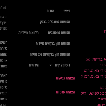
© כל הז
ראשי
אודות
זה אתר
הלוואות למוגבלים בבנק
וצריך ל
מומחים 
הלוואה למסורבים
הלוואות מיידיות
השימו
הלוואה חוץ בנקאית מיידית
כל המי
שהוא",
הלוואות חוץ בנקאיות לכל מטרה
בדיקת bdi
או נזק
ידי
ניכיון צ'קים
שירותים
באתר.
ידי באינטרנט
האתר א
ידי באינטרנט ל
הצהרת נגישות
בו אינ
כל סוג
קבע
הצהרת פרטיות
תיבדק 
בע לפושטי רגל
קריטרי
שראי
יירקט
מקרה ל