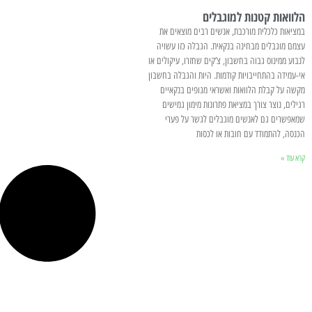
הלוואות קטנות למוגבלים
במציאות כלכלית מורכבת, אנשים רבים מוצאים את
עצמם מוגבלים מבחינה בנקאית. הגבלה כזו עשויה
לנבוע ממינוס גבוה בחשבון, צ’קים שחזרו, עיקולים או
אי-עמידה בהתחייבויות קודמות. היות והגבלה בחשבון
מקשה על קבלת הלוואות ואשראי מגופים בנקאיים
רגילים, נוצר צורך במציאת פתרונות מימון גמישים
שמאפשרים גם לאנשים מוגבלים לגשר על פערי
הכנסה, להתמודד עם חובות או לכסות
קרא עוד »