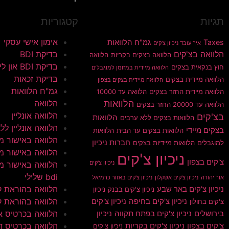
תגיות
קטגוריות
אימון אישי עסקי
Taxes
גמ"ח הלוואות
איך עובד ניכיון צ'קים
הלוואה בצ'קים
בדיקת BDI
הלוואה בצקים בקריות
הלוואה
בדיקת BDI און ליין
חוץ בנקאית בצקים
הלוואה מיידית במזומן למוגבלים
בדיקת זכאות
הלוואה מיידית בצקים
הלוואה מיידית בצקים בצפון
גמ"ח הלוואות
הלוואה מיידית החזר בצקים
הלוואה עד 10000
הלוואות
הלוואה
הלוואה עד 20000 החזר בצקים
הלוואה אונליין
בצ'קים
הלוואות
הלוואות בצקים ללא ערבים
הלוואה אונליין ללא 
בצקים מיידי
הלוואות בצקים עד הבית
הלוואות
הלוואה באישור מי
חברות ניכיון
למוגבלים
הלוואות מיידיות בצקים
הלוואה באישור מי
ניכיון צ'קים
צ'קים בצפון
ניכיון צ'קים
הלוואה באישור מי
bdi שלילי
אור יהודה
ניכיון צ'קים אשקלון
ניכיון צ'קים באזור כרמיאל
הלוואה בהוראת 
ניכיון צ'קים באר שבע
ניכיון צ'קים בבנק
ניכיון
הלוואה בהוראת ק
ניכיון צ'קים בחיפה
ניכיון צ'קים
צ'קים בחולון
הלוואה בכרטיס א
בירושלים
ניכיון צ'קים בפתח תקווה
ניכיון
הלוואה בכרטיס ד
צ'קים בצפון
ניכיון צ'קים בקריות
ניכיון צ'קים