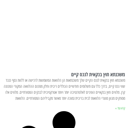
משכנתא חוץ בנקאית לנכס קיים
משכנתא חוץ בנקאית לנכס הקיים שלך משכנתאות הן הלוואות המשמשות לרכישה או ללוות כסף כנגד
שווי נכס קיים, בדרך כלל עם תשלומים חודשיים הכוללים ריבית וחלק מסכום ההלוואה המקורי המכונה
קרן. מלווים חוץ בנקאיים הופכים לאלטרנטיבה יותר ויותר אטרקטיבית לבנקים המסורתיים. מלווים אלו
מספקים מגוון מוצרי הלוואות לבית בריבית נמוכה יותר מאשר מקביליהם המסורתיים. הלוואות
קרא עוד »