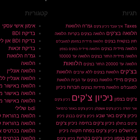
תגיות
קטגוריות
אימון אישי עסקי
Taxes
גמ"ח הלוואות
איך עובד ניכיון צ'קים
הלוואה בצ'קים
בדיקת BDI
הלוואה בצקים בקריות
הלוואה
בדיקת BDI און ליין
חוץ בנקאית בצקים
הלוואה מיידית במזומן למוגבלים
בדיקת זכאות
הלוואה מיידית בצקים
הלוואה מיידית בצקים בצפון
גמ"ח הלוואות
הלוואה מיידית החזר בצקים
הלוואה עד 10000
הלוואות
הלוואה
הלוואה עד 20000 החזר בצקים
הלוואה אונליין
בצ'קים
הלוואות
הלוואות בצקים ללא ערבים
הלוואה אונליין ללא 
בצקים מיידי
הלוואות בצקים עד הבית
הלוואות
הלוואה באישור מי
חברות ניכיון
למוגבלים
הלוואות מיידיות בצקים
הלוואה באישור מי
ניכיון צ'קים
צ'קים בצפון
ניכיון צ'קים
הלוואה באישור מי
bdi שלילי
אור יהודה
ניכיון צ'קים אשקלון
ניכיון צ'קים באזור כרמיאל
הלוואה בהוראת 
ניכיון צ'קים באר שבע
ניכיון צ'קים בבנק
ניכיון
הלוואה בהוראת ק
ניכיון צ'קים בחיפה
ניכיון צ'קים
צ'קים בחולון
הלוואה בכרטיס א
בירושלים
ניכיון צ'קים בפתח תקווה
ניכיון
הלוואה בכרטיס ד
צ'קים בצפון
ניכיון צ'קים בקריות
ניכיון צ'קים