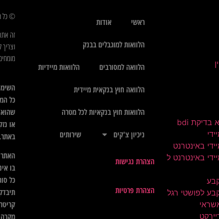
© כל הז
ראשי
אודות
זה אתר
הלוואות למוגבלים בבנק
וצריך ל
מומחים 
הלוואה למסורבים
הלוואות מיידיות
השימו
הלוואה חוץ בנקאית מיידית
כל המי
שהוא",
הלוואות חוץ בנקאיות לכל מטרה
בדיקת bdi
או נזק
ידי
ניכיון צ'קים
שירותים
באתר.
ידי באינטרנט
האתר א
ידי באינטרנט ל
הצהרת נגישות
בו אינ
כל סוג
קבע
הצהרת פרטיות
תיבדק 
בע לפושטי רגל
קריטרי
שראי
יירקט
מקרה ל