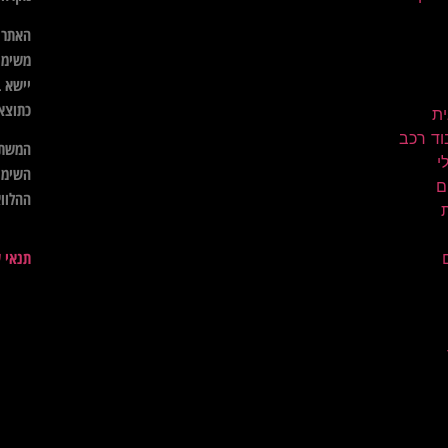
האתר א
משימו
יישא ב
כתוצא
ית
וד רכב
המשתמ
השימו
ם
ההלווא
תנאי 