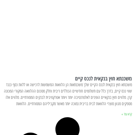
משכנתא חוץ בנקאית לנכס קיים
משכנתא חוץ בנקאית לנכס הקיים שלך משכנתאות הן הלוואות המשמשות לרכישה או ללוות כסף כנגד
שווי נכס קיים, בדרך כלל עם תשלומים חודשיים הכוללים ריבית וחלק מסכום ההלוואה המקורי המכונה
קרן. מלווים חוץ בנקאיים הופכים לאלטרנטיבה יותר ויותר אטרקטיבית לבנקים המסורתיים. מלווים אלו
מספקים מגוון מוצרי הלוואות לבית בריבית נמוכה יותר מאשר מקביליהם המסורתיים. הלוואות
קרא עוד »