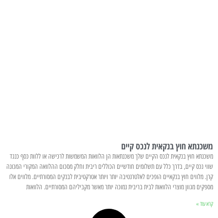
משכנתא חוץ בנקאית לנכס קיים
משכנתא חוץ בנקאית לנכס הקיים שלך משכנתאות הן הלוואות המשמשות לרכישה או ללוות כסף כנגד
שווי נכס קיים, בדרך כלל עם תשלומים חודשיים הכוללים ריבית וחלק מסכום ההלוואה המקורי המכונה
קרן. מלווים חוץ בנקאיים הופכים לאלטרנטיבה יותר ויותר אטרקטיבית לבנקים המסורתיים. מלווים אלו
מספקים מגוון מוצרי הלוואות לבית בריבית נמוכה יותר מאשר מקביליהם המסורתיים. הלוואות
קרא עוד »