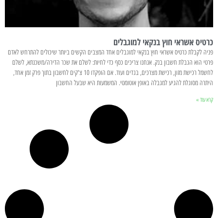
כרטיס אשראי חוץ בנקאי למוגבלים
פניה לקבלת כרטיס אשראי חוץ בנקאי למוגבלים אחד המצבים הקשים ביותר שיכולים להתרחש לאדם
פרטי הוא הגבלת חשבון בנק. אנחנו צריכים כסף כדי לחיות: לשלם את שכר הדירה/משכנתא, לשלם
לחשמל רכישת מזון, רכישת מצרכים, בגדים ועוד. אם הופקדו 10 צ'קים לחשבון בתוך פרק זמן אחד,
היתרה מסוגלת להגיע למגבלה באופן אוטומטי. המשמעות היא שבעל החשבון
קרא עוד »