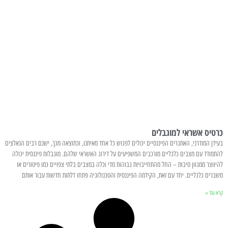
כרטיס אשראי למוגבלים
בעידן המודרני, האתגרים הפיננסיים יכולים לפגוש כל אחד מאיתנו, וכתוצאה מכך, ישנם רבים הנאלצים
להתמודד עם מצבים כלכליים מורכבים המשפיעים על דירוג האשראי שלהם. מוגבלות פיננסית יכולה
להיווצר ממגוון סיבות – החל מהתחייבויות גבוהות מדי וכלה במצבים בלתי צפויים כמו פיטורים או
משברים כלכליים. יחד עם זאת, הקידמה הפיננסית והטכנולוגיה פתחו דלתות חדשות עבור אותם
קרא עוד »