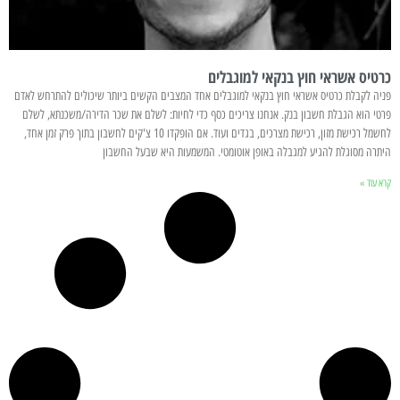
כרטיס אשראי חוץ בנקאי למוגבלים
פניה לקבלת כרטיס אשראי חוץ בנקאי למוגבלים אחד המצבים הקשים ביותר שיכולים להתרחש לאדם
פרטי הוא הגבלת חשבון בנק. אנחנו צריכים כסף כדי לחיות: לשלם את שכר הדירה/משכנתא, לשלם
לחשמל רכישת מזון, רכישת מצרכים, בגדים ועוד. אם הופקדו 10 צ'קים לחשבון בתוך פרק זמן אחד,
היתרה מסוגלת להגיע למגבלה באופן אוטומטי. המשמעות היא שבעל החשבון
קרא עוד »