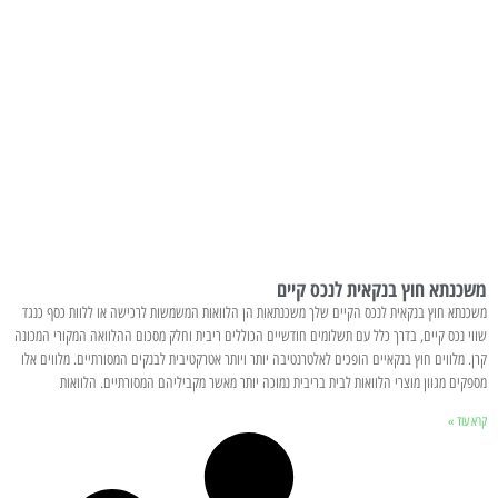
משכנתא חוץ בנקאית לנכס קיים
משכנתא חוץ בנקאית לנכס הקיים שלך משכנתאות הן הלוואות המשמשות לרכישה או ללוות כסף כנגד
שווי נכס קיים, בדרך כלל עם תשלומים חודשיים הכוללים ריבית וחלק מסכום ההלוואה המקורי המכונה
קרן. מלווים חוץ בנקאיים הופכים לאלטרנטיבה יותר ויותר אטרקטיבית לבנקים המסורתיים. מלווים אלו
מספקים מגוון מוצרי הלוואות לבית בריבית נמוכה יותר מאשר מקביליהם המסורתיים. הלוואות
קרא עוד »